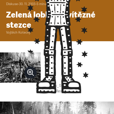
Diskuse
•
30. 11. 2003
•
5
minut
Zelená lobby na vítězné
stezce
Vojtěch Kotecký
mobrazek_1787.jpeg
Autor: Respekt