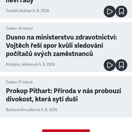
neví rady
Tomáš Lindner
•
5. 8. 2026
Česko
•
10
minut
Dusno na ministerstvu zdravotnictví:
Vojtěch řeší spor kvůli sledování
počítačů svých zaměstnanců
Kristýna Jelínková
•
5. 8. 2026
Česko
•
17
minut
Prokop Pithart: Příroda v nás probouzí
divokost, která sytí duši
Barbora Kroužková
•
5. 8. 2026