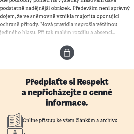
Ale podrobný pohled na výsledky hlasování dává
podstatně nadějnější obrázek. Především není správný
dojem, že ve sněmovně vznikla majorita oponující
ochraně přírody. Nová pravidla neprošla většinou
jediného hlasu. Při tak malém rozdílu a absenci…
Předplaťte si Respekt
a nepřicházejte o cenné
informace.
Online přístup ke všem článkům a archivu