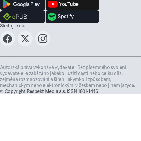
Sledujte nás
Autorská práva vykonává vydavatel. Bez písemného svolení
vydavatele je zakázáno jakékoli užití částí nebo celku díla,
zejména rozmnožování a šíření jakýmkoli způsobem,
mechanickým nebo elektronickým, v českém nebo jiném jazyce.
© Copyright Respekt Media a.s. ISSN 1801-1446