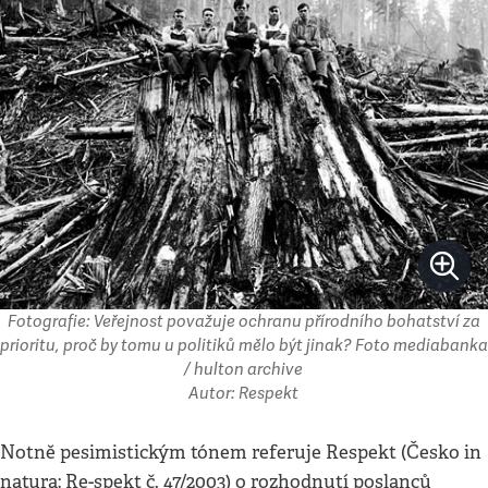
Fotografie: Veřejnost považuje ochranu přírodního bohatství za
prioritu, proč by tomu u politiků mělo být jinak? Foto mediabanka
/ hulton archive
Autor: Respekt
Notně pesimistickým tónem referuje Respekt (Česko in
natura; Re-spekt č. 47/2003) o rozhodnutí poslanců