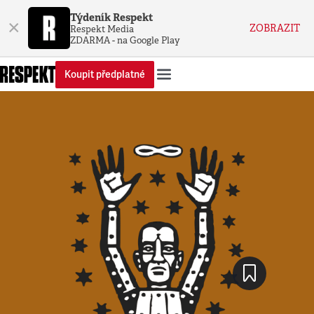
Týdeník Respekt
×
ZOBRAZIT
Respekt Media
ZDARMA - na Google Play
Koupit předplatné