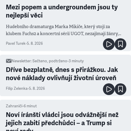
Mezi popem a undergroundem jsou ty
nejlepší věci
Hudebního dramaturga Marka Mikiče, který stojí za
klubem Fuchs2 a koncertní sérií UGOT, nezajímají žánry,
ale atmosféra
Pavel Turek
•
5. 8. 2026
Newsletter
:
Sečteno, podtrženo
•
3
minuty
Dříve bezplatně, dnes s přirážkou. Jak
nové náklady ovlivňují životní úroveň
Filip Zelenka
•
5. 8. 2026
Zahraničí
•
6
minut
Noví íránští vládci jsou odvážnější než
jejich zabití předchůdci – a Trump si