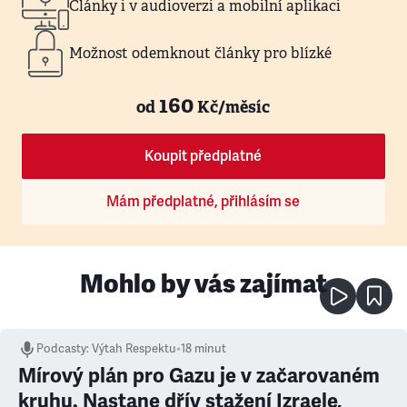
Články i v audioverzi a mobilní aplikaci
Možnost odemknout články pro blízké
160
od
Kč/měsíc
Koupit předplatné
Mám předplatné, přihlásím se
Mohlo by vás zajímat
Podcasty
:
Výtah Respektu
•
18 minut
Mírový plán pro Gazu je v začarovaném
kruhu. Nastane dřív stažení Izraele,