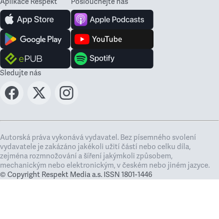
Aplikace Respekt
Poslouchejte nás
Sledujte nás
Autorská práva vykonává vydavatel. Bez písemného svolení
vydavatele je zakázáno jakékoli užití částí nebo celku díla,
zejména rozmnožování a šíření jakýmkoli způsobem,
mechanickým nebo elektronickým, v českém nebo jiném jazyce.
© Copyright Respekt Media a.s. ISSN 1801-1446