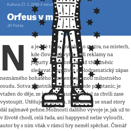
Kultura
•
27. 3. 2000
•
3
minuty
Orfeus v metru
Jiří Peňás
N
a jedné trase pražského metra, na místech,
kde člověk obvykle vidí reklamy na
jogurty a telefony, lze už třetí měsíc
sledovat a prožívat melodramatický zápas
neznámého bohatého inzerenta s ranou milostného
osudu. Sotva účastník provozu přejede pár stanic, je
vtažen do děje, ze kterého musí bohužel za chvíli zase
vystoupit. Utěšuje se přitom, že za měsíc se snad story
dál zajímavě pohne.Možností dalšího vývoje je, jak už to
v životě chodí, celá řada, ani happyend nelze vyloučit,
autor by s ním však v rámci hry neměl spěchat. Čtenář