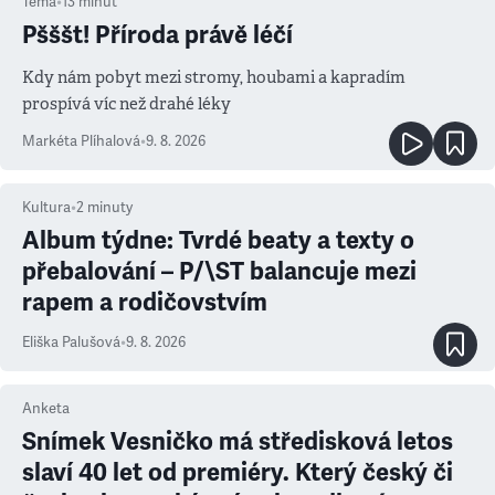
Téma
•
13
minut
Pšššt! Příroda právě léčí
Kdy nám pobyt mezi stromy, houbami a kapradím
prospívá víc než drahé léky
Markéta Plíhalová
•
9. 8. 2026
Kultura
•
2
minuty
Album týdne: Tvrdé beaty a texty o
přebalování – P/\ST balancuje mezi
rapem a rodičovstvím
Eliška Palušová
•
9. 8. 2026
Anketa
Snímek Vesničko má středisková letos
slaví 40 let od premiéry. Který český či