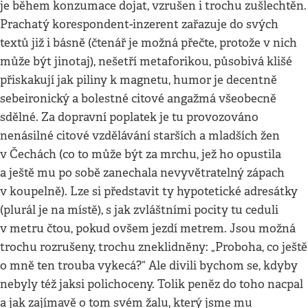
je během konzumace dojat, vzrušen i trochu zušlechtěn.
Prachatý korespondent-inzerent zařazuje do svých
textů již i básně (čtenář je možná přečte, protože v nich
může být jinotaj), nešetří metaforikou, působivá klišé
přiskakují jak piliny k magnetu, humor je decentně
sebeironický a bolestné citové angažmá všeobecně
sdělné. Za dopravní poplatek je tu provozováno
nenásilné citové vzdělávání starších a mladších žen
v Čechách (co to může být za mrchu, jež ho opustila
a ještě mu po sobě zanechala nevyvětratelný zápach
v koupelně). Lze si představit ty hypotetické adresátky
(plurál je na místě), s jak zvláštními pocity tu ceduli
v metru čtou, pokud ovšem jezdí metrem. Jsou možná
trochu rozrušeny, trochu zneklidněny: „Proboha, co ještě
o mně ten trouba vykecá?“ Ale divili bychom se, kdyby
nebyly též jaksi polichoceny. Tolik peněz do toho nacpal
a jak zajímavě o tom svém žalu, který jsme mu