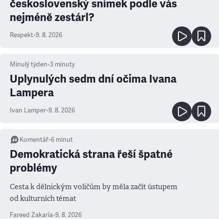
československý snímek podle vás
nejméně zestárl?
Respekt
•
9. 8. 2026
Minulý týden
•
3
minuty
Uplynulých sedm dní očima Ivana
Lampera
Ivan Lamper
•
9. 8. 2026
Komentář
•
6
minut
Demokratická strana řeší špatné
problémy
Cesta k dělnickým voličům by měla začít ústupem
od kulturních témat
Fareed Zakaria
•
9. 8. 2026