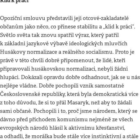
Klid k práci
Opoziční smlouvu představili její otcové-zakladatelé
občanům jako něco, co přinese stabilitu a „klid k práci“.
Světlo světa tak znovu spatřil výraz, který patřil
k základní jazykové výbavě ideologických mluvčích
Husákovy normalizace a reálného socialismu. Proto je
právě v této chvíli dobré připomenout, že lidé, kteří
připravovali husákovskou normalizaci, nebyli žádní
hlupáci. Dokázali opravdu dobře odhadnout, jak se u nás
nejlépe vládne. Dobře pochopili vznik samostatné
Československé republiky, která byla demokratická více
z toho důvodu, že si to přál Masaryk, než aby to žádali
sami občané. Pochopili i to, proč jsme národem, který se
dávno před příchodem komunismu nejméně ze všech
evropských národů hlásil k aktivnímu křesťanství,
a odhadli, že morálka bude stále více instinktivní a stále