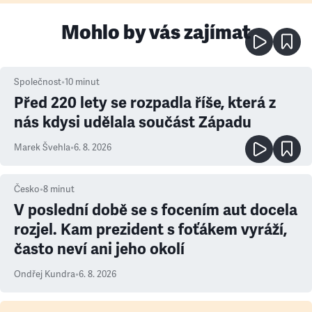
Mohlo by vás zajímat
Společnost
•
10
minut
Před 220 lety se rozpadla říše, která z
nás kdysi udělala součást Západu
Marek Švehla
•
6. 8. 2026
Česko
•
8
minut
V poslední době se s focením aut docela
rozjel. Kam prezident s foťákem vyráží,
často neví ani jeho okolí
Ondřej Kundra
•
6. 8. 2026