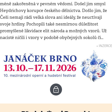
méně zakořeněná v pevném vědomí. Došel jim smysl
Heydrichovy korupce českého dělnictva. Došlo jim, že
Češi nemají rádi velká slova ani ideály, že neuctívají
svoje hrdiny. Pochopili také nesmírnou důležitost
promyšlené likvidace elit národa a možných vzorů. Už
nacisté ničili i vzory v podobě obyčejných sokolů či…
↓ INZERCE