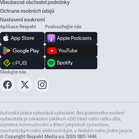
Všeobecné obchodní podmínky
Ochrana osobních údajů
Nastavení soukromí
Aplikace Respekt
Poslouchejte nás
Sledujte nás
Autorská práva vykonává vydavatel. Bez písemného svolení
vydavatele je zakázáno jakékoli užití částí nebo celku díla,
zejména rozmnožování a šíření jakýmkoli způsobem,
mechanickým nebo elektronickým, v českém nebo jiném jazyce.
© Copyright Respekt Media a.s. ISSN 1801-1446