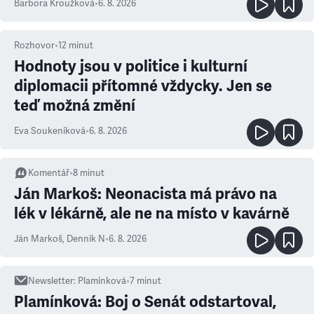
Barbora Kroužková
•
6. 8. 2026
Rozhovor
•
12
minut
Hodnoty jsou v politice i kulturní
diplomacii přítomné vždycky. Jen se
teď možná změní
Eva Soukeníková
•
6. 8. 2026
Komentář
•
8
minut
Ján Markoš: Neonacista má právo na
lék v lékárně, ale ne na místo v kavárně
Ján Markoš
,
Denník N
•
6. 8. 2026
Newsletter
:
Plamínková
•
7
minut
Plamínková: Boj o Senát odstartoval,