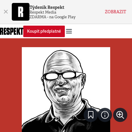
Týdeník Respekt
×
ZOBRAZIT
Respekt Media
ZDARMA - na Google Play
Koupit předplatné