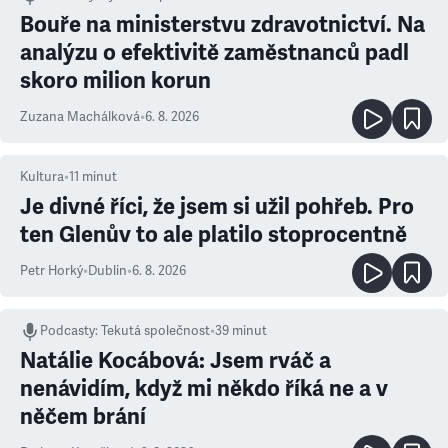
Bouře na ministerstvu zdravotnictví. Na
analýzu o efektivitě zaměstnanců padl
skoro milion korun
Zuzana Machálková
•
6. 8. 2026
Kultura
•
11
minut
Je divné říci, že jsem si užil pohřeb. Pro
ten Glenův to ale platilo stoprocentně
Petr Horký
•
Dublin
•
6. 8. 2026
Podcasty
:
Tekutá společnost
•
39 minut
Natálie Kocábová: Jsem rváč a
nenávidím, když mi někdo říká ne a v
něčem brání