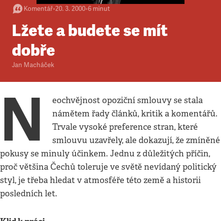
Komentář
•
20. 3. 2000
•
6
minut
Lžete a budete se mít
dobře
Jan Macháček
N
eochvějnost opoziční smlouvy se stala
námětem řady článků, kritik a komentářů.
Trvale vysoké preference stran, které
smlouvu uzavřely, ale dokazují, že zmíněné
pokusy se minuly účinkem. Jednu z důležitých příčin,
proč většina Čechů toleruje ve světě nevídaný politický
styl, je třeba hledat v atmosféře této země a historii
posledních let.