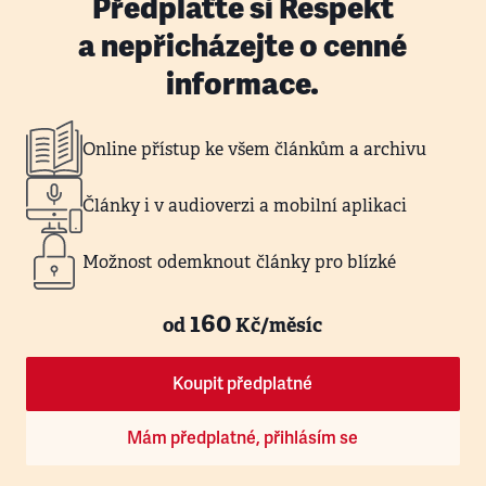
Předplaťte si Respekt
a nepřicházejte o cenné
informace.
Online přístup ke všem článkům a archivu
Články i v audioverzi a mobilní aplikaci
Možnost odemknout články pro blízké
160
od
Kč/měsíc
Koupit předplatné
Mám předplatné, přihlásím se