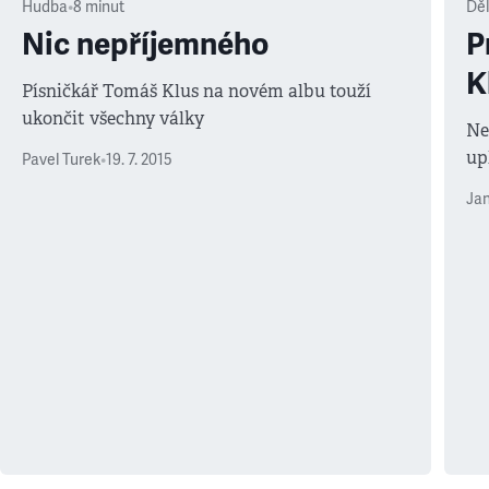
Hudba
•
8
minut
Děl
Nic nepříjemného
P
K
Písničkář Tomáš Klus na novém albu touží
ukončit všechny války
Ne
up
Pavel Turek
•
19. 7. 2015
Jan