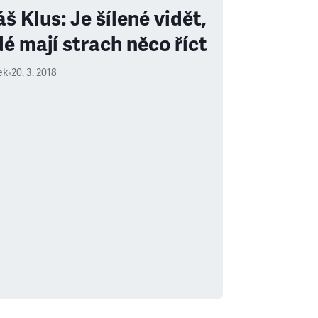
š Klus: Je šílené vidět,
dé mají strach něco říct
ek
•
20. 3. 2018