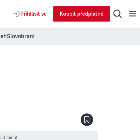
Přihlásit se
Koupit předplatné
řeh
Slovobraní
•
13
minut