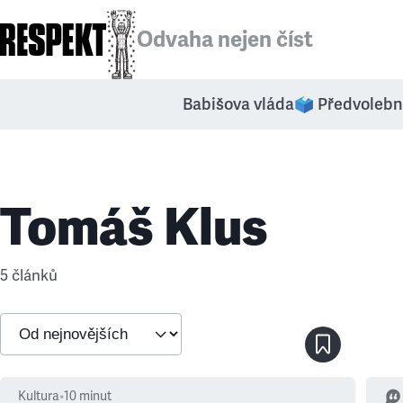
Odvaha nejen číst
Babišova vláda
🗳️ Předvolebn
Tomáš Klus
5 článků
Kultura
•
10
minut