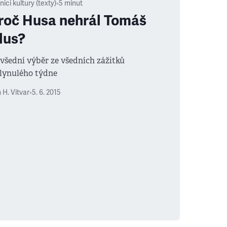
níci kultury (texty)
•
5
minut
roč Husa nehrál Tomáš
lus?
všední výběr ze všedních zážitků
lynulého týdne
 H. Vitvar
•
5. 6. 2015