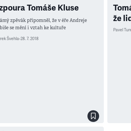
zpoura Tomáše Kluse
Tomá
že li
ámý zpěvák připomněl, že v éře Andreje
biše se mění i vztah ke kultuře
Pavel Tur
rek Švehla
•
28. 7. 2018