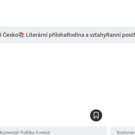
í Česko
📚 Literární příloha
Rodina a vztahy
Ranní post
Komentář
:
Politika
•
5
minut
Rozhovor