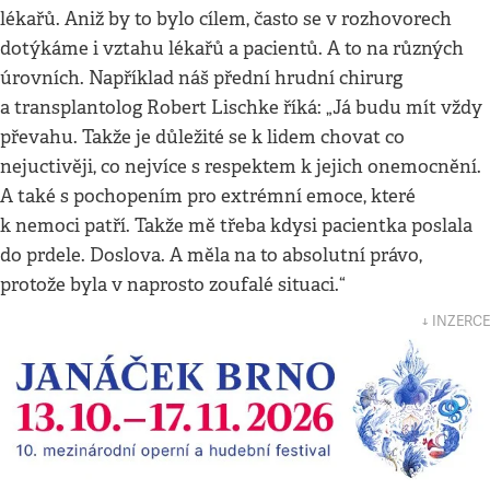
lékařů. Aniž by to bylo cílem, často se v rozhovorech
dotýkáme i vztahu lékařů a pacientů. A to na různých
úrovních. Například náš přední hrudní chirurg
a transplantolog Robert Lischke říká: „Já budu mít vždy
převahu. Takže je důležité se k lidem chovat co
nejuctivěji, co nejvíce s respektem k jejich onemocnění.
A také s pochopením pro extrémní emoce, které
k nemoci patří. Takže mě třeba kdysi pacientka poslala
do prdele. Doslova. A měla na to absolutní právo,
protože byla v naprosto zoufalé situaci.“
↓ INZERCE