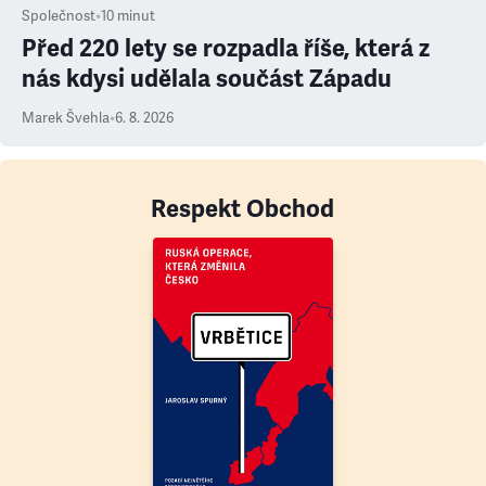
Společnost
•
10
minut
Před 220 lety se rozpadla říše, která z
nás kdysi udělala součást Západu
Marek Švehla
•
6. 8. 2026
Respekt Obchod