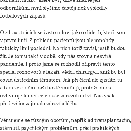
bamlanivimab…, které byly dříve známé jen
odborníkům, nyní slyšíme častěji než výsledky
fotbalových zápasů.
O zdravotnících se často mluví jako o lidech, kteří jsou
v první linii. Z pohledu pacientů jsou ale mnohdy
fakticky linií poslední. Na nich totiž závisí, jestli budou
žít. Je tomu tak i v době, kdy nás zrovna nesvírá
pandemie. I proto jsme se rozhodli připravit tento
speciál rozhovorů s lékaři, vědci, chirurgy…, aniž by byl
covid ústředním tématem. Jak při čtení ale zjistíte, tu
a tam se o něm naši hosté zmiňují, protože dnes
ovlivňuje téměř celé naše zdravotnictví. Nás však
především zajímalo zdraví a léčba.
Věnujeme se různým oborům, například transplantacím,
stárnutí, psychickým problémům, práci praktických