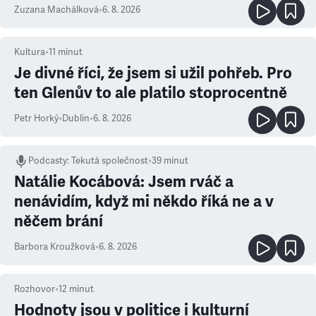
Zuzana Machálková
•
6. 8. 2026
Kultura
•
11
minut
Je divné říci, že jsem si užil pohřeb. Pro
ten Glenův to ale platilo stoprocentně
Petr Horký
•
Dublin
•
6. 8. 2026
Podcasty
:
Tekutá společnost
•
39 minut
Natálie Kocábová: Jsem rváč a
nenávidím, když mi někdo říká ne a v
něčem brání
Barbora Kroužková
•
6. 8. 2026
Rozhovor
•
12
minut
Hodnoty jsou v politice i kulturní