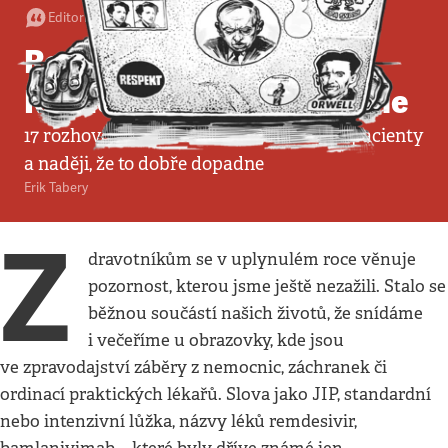
Editorial
•
22. 3. 2021
•
2
minuty
Respekt Speciál:
Rozhovory z poslední linie
17 rozhovorů o našem zdraví, vztazích s pacienty
a naději, že to dobře dopadne
Erik Tabery
Z
dravotníkům se v uplynulém roce věnuje
pozornost, kterou jsme ještě nezažili. Stalo se
běžnou součástí našich životů, že snídáme
i večeříme u obrazovky, kde jsou
ve zpravodajství záběry z nemocnic, záchranek či
ordinací praktických lékařů. Slova jako JIP, standardní
nebo intenzivní lůžka, názvy léků remdesivir,