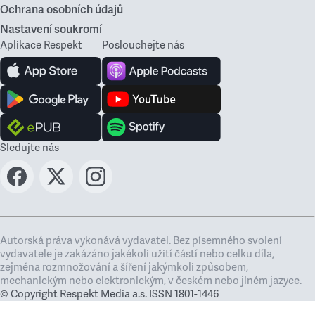
Ochrana osobních údajů
Nastavení soukromí
Aplikace Respekt
Poslouchejte nás
Sledujte nás
Autorská práva vykonává vydavatel. Bez písemného svolení
vydavatele je zakázáno jakékoli užití částí nebo celku díla,
zejména rozmnožování a šíření jakýmkoli způsobem,
mechanickým nebo elektronickým, v českém nebo jiném jazyce.
© Copyright Respekt Media a.s. ISSN 1801-1446