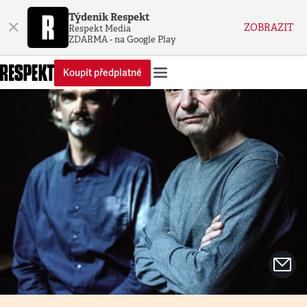
Týdeník Respekt
×
ZOBRAZIT
Respekt Media
ZDARMA - na Google Play
Koupit předplatné