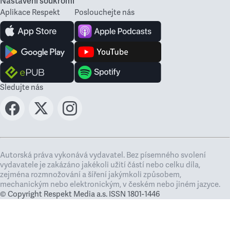
Nastavení soukromí
Aplikace Respekt
Poslouchejte nás
Sledujte nás
Autorská práva vykonává vydavatel. Bez písemného svolení
vydavatele je zakázáno jakékoli užití částí nebo celku díla,
zejména rozmnožování a šíření jakýmkoli způsobem,
mechanickým nebo elektronickým, v českém nebo jiném jazyce.
© Copyright Respekt Media a.s. ISSN 1801-1446