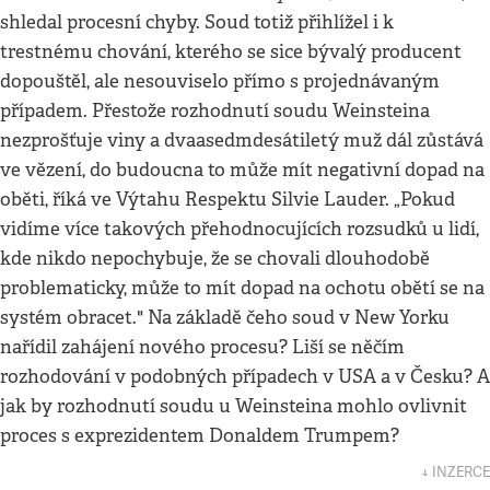
shledal procesní chyby. Soud totiž přihlížel i k
trestnému chování, kterého se sice bývalý producent
dopouštěl, ale nesouviselo přímo s projednávaným
případem. Přestože rozhodnutí soudu Weinsteina
nezprošťuje viny a dvaasedmdesátiletý muž dál zůstává
ve vězení, do budoucna to může mít negativní dopad na
oběti, říká ve Výtahu Respektu Silvie Lauder. „Pokud
vidíme více takových přehodnocujících rozsudků u lidí,
kde nikdo nepochybuje, že se chovali dlouhodobě
problematicky, může to mít dopad na ochotu obětí se na
systém obracet." Na základě čeho soud v New Yorku
nařídil zahájení nového procesu? Liší se něčím
rozhodování v podobných případech v USA a v Česku? A
jak by rozhodnutí soudu u Weinsteina mohlo ovlivnit
proces s exprezidentem Donaldem Trumpem?
↓ INZERCE