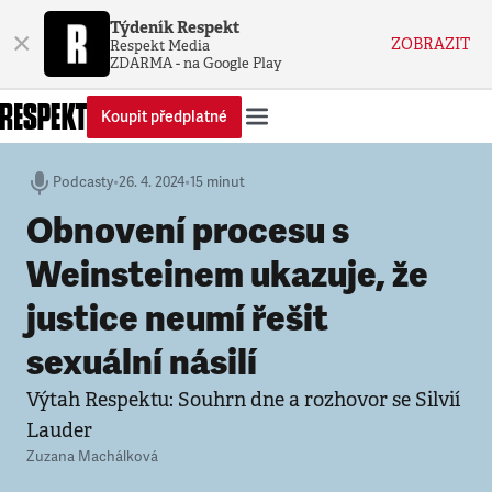
Týdeník Respekt
×
ZOBRAZIT
Respekt Media
ZDARMA - na Google Play
Koupit předplatné
Podcasty
•
26. 4. 2024
•
15 minut
Obnovení procesu s
Weinsteinem ukazuje, že
justice neumí řešit
sexuální násilí
Výtah Respektu: Souhrn dne a rozhovor se Silvií
Lauder
Zuzana Machálková