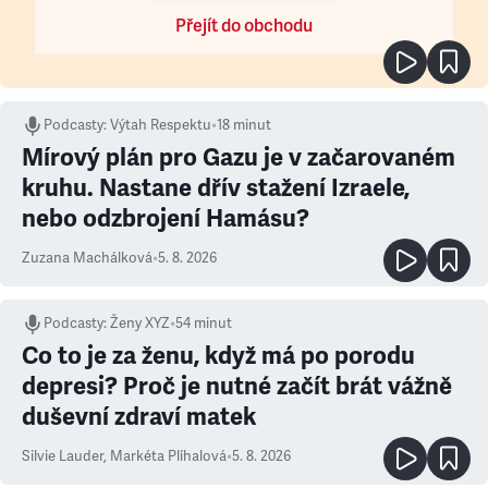
Přejít do obchodu
Podcasty
:
Výtah Respektu
•
18 minut
Mírový plán pro Gazu je v začarovaném
kruhu. Nastane dřív stažení Izraele,
nebo odzbrojení Hamásu?
Zuzana Machálková
•
5. 8. 2026
Podcasty
:
Ženy XYZ
•
54 minut
Co to je za ženu, když má po porodu
depresi? Proč je nutné začít brát vážně
duševní zdraví matek
Silvie Lauder
,
Markéta Plíhalová
•
5. 8. 2026