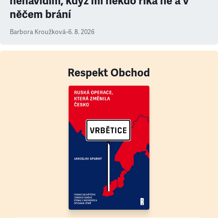
nenávidím, když mi někdo říká ne a v
něčem brání
Barbora Kroužková
•
6. 8. 2026
Respekt Obchod