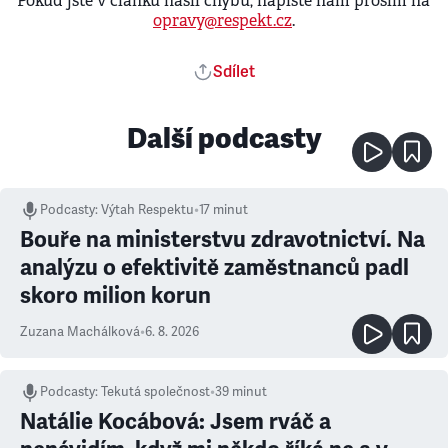
Pokud jste v článku našli chybu, napište nám prosím na
opravy@respekt.cz
.
Sdílet
Další podcasty
Podcasty
:
Výtah Respektu
•
17 minut
Bouře na ministerstvu zdravotnictví. Na
analýzu o efektivitě zaměstnanců padl
skoro milion korun
Zuzana Machálková
•
6. 8. 2026
Podcasty
:
Tekutá společnost
•
39 minut
Natálie Kocábová: Jsem rváč a