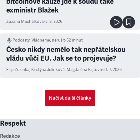
bitcoinové kauze jde k soudu také
exministr Blažek
Zuzana Machálková
•
3. 8. 2026
Podcasty
:
Vládneme, nerušit
•
52 minut
Česko nikdy nemělo tak nepřátelskou
vládu vůči EU. Jak se to projevuje?
Filip Zelenka
,
Kristýna Jelínková
,
Magdaléna Fajtová
•
31. 7. 2026
Načíst další články
Respekt
Redakce