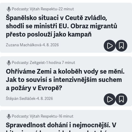
Podcasty
:
Výtah Respektu
•
22 minut
Španělsko situaci v Ceutě zvládlo,
shodli se ministři EU. Obraz migrantů
přesto poslouží jako kampaň
Zuzana Machálková
•
4. 8. 2026
Podcasty
:
Zeitgeist
•
1 hodina 7 minut
Ohříváme Zemi a koloběh vody se mění.
Jak to souvisí s intenzivnějším suchem
a požáry v Evropě?
Štěpán Sedláček
•
4. 8. 2026
Podcasty
:
Výtah Respektu
•
16 minut
Spravedlnost dohání i nejmocnější. V