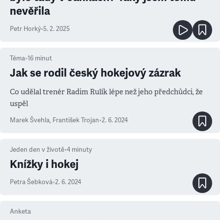
nevěřila
Petr Horký
•
5. 2. 2025
Téma
•
16
minut
Jak se rodil český hokejový zázrak
Co udělal trenér Radim Rulík lépe než jeho předchůdci, že
uspěl
Marek Švehla
,
František Trojan
•
2. 6. 2024
Jeden den v životě
•
4
minuty
Knížky i hokej
Petra Šebková
•
2. 6. 2024
Anketa