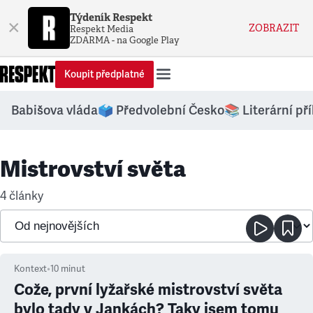
Týdeník Respekt
×
ZOBRAZIT
Respekt Media
ZDARMA - na Google Play
Koupit předplatné
Babišova vláda
🗳️ Předvolební Česko
📚 Literární př
Mistrovství světa
4 články
Kontext
•
10
minut
Cože, první lyžařské mistrovství světa
bylo tady v Jankách? Taky jsem tomu