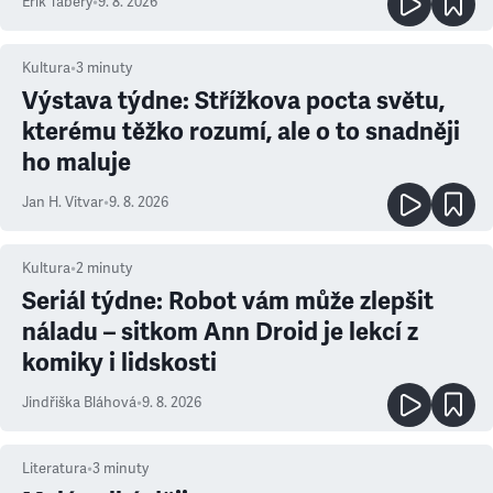
Erik Tabery
•
9. 8. 2026
Kultura
•
3
minuty
Výstava týdne: Střížkova pocta světu,
kterému těžko rozumí, ale o to snadněji
ho maluje
Jan H. Vitvar
•
9. 8. 2026
Kultura
•
2
minuty
Seriál týdne: Robot vám může zlepšit
náladu – sitkom Ann Droid je lekcí z
komiky i lidskosti
Jindřiška Bláhová
•
9. 8. 2026
Literatura
•
3
minuty