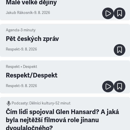
Malé velké dějiny
Jakub Rákosník
•
9. 8. 2026
Agenda
•
3
minuty
Pět českých zpráv
Respekt
•
9. 8. 2026
Respekt • Despekt
Respekt/Despekt
Respekt
•
9. 8. 2026
Podcasty
:
Dělníci kultury
•
52 minut
Čím lidi spojoval Glen Hansard? A jaká
byla nejtěžší filmová role jinanu
dvoulaločného?