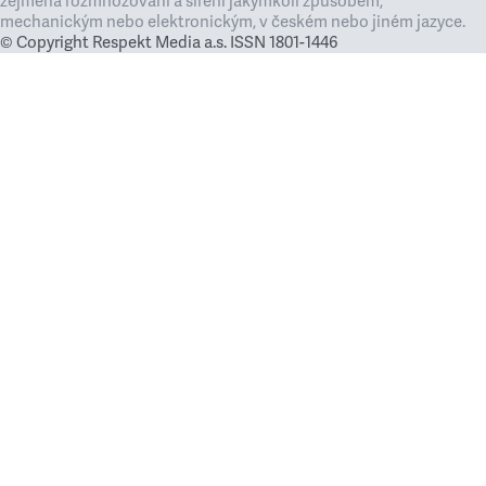
zejména rozmnožování a šíření jakýmkoli způsobem,
mechanickým nebo elektronickým, v českém nebo jiném jazyce.
© Copyright Respekt Media a.s. ISSN 1801-1446