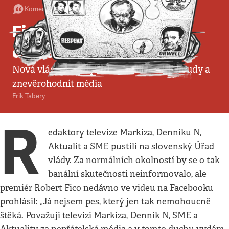
Komentář
•
21. 11. 2023
•
4
minuty
Ficův plán na oslabení
demokracie
Nová vláda chce vyřadit policii, oslabit soudy a
znevěrohodnit média
Erik Tabery
R
edaktory televize Markíza, Denníku N,
Aktualit a SME pustili na slovenský Úřad
vlády. Za normálních okolností by se o tak
banální skutečnosti neinformovalo, ale
premiér Robert Fico nedávno ve videu na Facebooku
prohlásil: „Já nejsem pes, který jen tak nemohoucně
štěká. Považuji televizi Markíza, Denník N, SME a