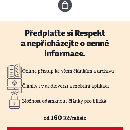
Předplaťte si Respekt
a nepřicházejte o cenné
informace.
Online přístup ke všem článkům a archivu
Články i v audioverzi a mobilní aplikaci
Možnost odemknout články pro blízké
160
od
Kč/měsíc