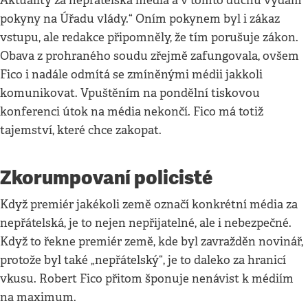
Aktuality za nepřátelská média a v tomto duchu vydám
pokyny na Úřadu vlády.“ Oním pokynem byl i zákaz
vstupu, ale redakce připomněly, že tím porušuje zákon.
Obava z prohraného soudu zřejmě zafungovala, ovšem
Fico i nadále odmítá se zmíněnými médii jakkoli
komunikovat. Vpuštěním na pondělní tiskovou
konferenci útok na média nekončí. Fico má totiž
tajemství, které chce zakopat.
Zkorumpovaní policisté
Když premiér jakékoli země označí konkrétní média za
nepřátelská, je to nejen nepřijatelné, ale i nebezpečné.
Když to řekne premiér země, kde byl zavražděn novinář,
protože byl také „nepřátelský“, je to daleko za hranicí
vkusu. Robert Fico přitom šponuje nenávist k médiím
na maximum.