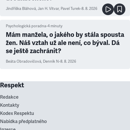
Jindřiška Bláhová
,
Jan H. Vitvar
,
Pavel Turek
•
8. 8. 2026
Psychologická poradna
•
4
minuty
Mám manžela, o jakého by stála spousta
žen. Náš vztah už ale není, co býval. Dá
se ještě zachránit?
Beáta Obradovičová
,
Denník N
•
8. 8. 2026
Respekt
Redakce
Kontakty
Kodex Respektu
Nabídka předplatného
Inzerce