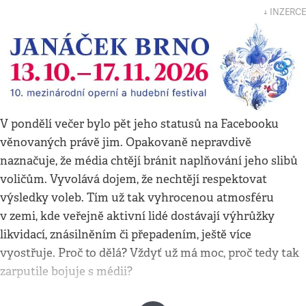
↓ INZERCE
V pondělí večer bylo pět jeho statusů na Facebooku
věnovaných právě jim. Opakovaně nepravdivě
naznačuje, že média chtějí bránit naplňování jeho slibů
voličům. Vyvolává dojem, že nechtějí respektovat
výsledky voleb. Tím už tak vyhrocenou atmosféru
v zemi, kde veřejně aktivní lidé dostávají výhrůžky
likvidací, znásilněním či přepadením, ještě více
vyostřuje. Proč to dělá? Vždyť už má moc, proč tedy tak
zarputile bojuje s médii?