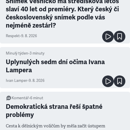
Snímek Vesničko má středisková letos
slaví 40 let od premiéry. Který český či
československý snímek podle vás
nejméně zestárl?
Respekt
•
9. 8. 2026
Minulý týden
•
3
minuty
Uplynulých sedm dní očima Ivana
Lampera
Ivan Lamper
•
9. 8. 2026
Komentář
•
6
minut
Demokratická strana řeší špatné
problémy
Cesta k dělnickým voličům by měla začít ústupem