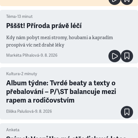
Téma
•
13
minut
Pšššt! Příroda právě léčí
Kdy nám pobyt mezi stromy, houbami a kapradím
prospívá víc než drahé léky
Markéta Plíhalová
•
9. 8. 2026
Kultura
•
2
minuty
Album týdne: Tvrdé beaty a texty o
přebalování – P/\ST balancuje mezi
rapem a rodičovstvím
Eliška Palušová
•
9. 8. 2026
Anketa