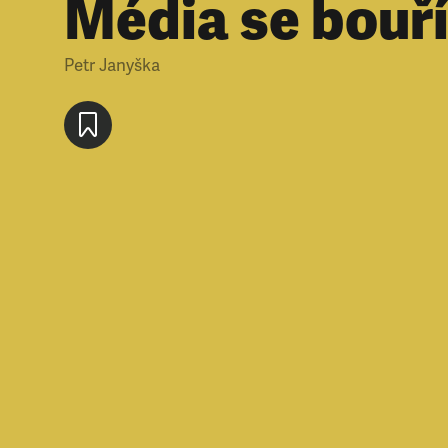
Média se bouř
Petr Janyška