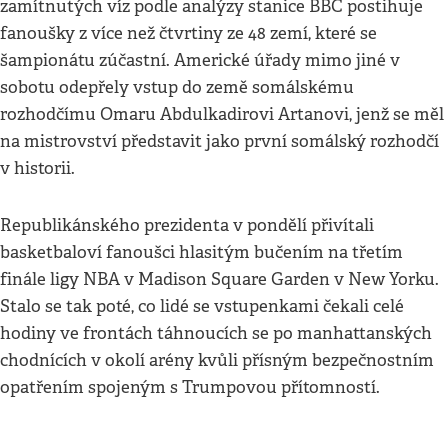
zamítnutých víz podle analýzy stanice BBC postihuje
fanoušky z více než čtvrtiny ze 48 zemí, které se
šampionátu zúčastní. Americké úřady mimo jiné v
sobotu odepřely vstup do země somálskému
rozhodčímu Omaru Abdulkadirovi Artanovi, jenž se měl
na mistrovství představit jako první somálský rozhodčí
v historii.
Republikánského prezidenta v pondělí přivítali
basketbaloví fanoušci hlasitým bučením na třetím
finále ligy NBA v Madison Square Garden v New Yorku.
Stalo se tak poté, co lidé se vstupenkami čekali celé
hodiny ve frontách táhnoucích se po manhattanských
chodnících v okolí arény kvůli přísným bezpečnostním
opatřením spojeným s Trumpovou přítomností.