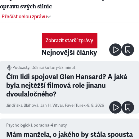
opravu svých silnic
Přečíst celou zprávu
Zobrazit starší zprávy
Nejnovější články
Podcasty
:
Dělníci kultury
•
52 minut
Čím lidi spojoval Glen Hansard? A jaká
byla nejtěžší filmová role jinanu
dvoulaločného?
Jindřiška Bláhová
,
Jan H. Vitvar
,
Pavel Turek
•
8. 8. 2026
Psychologická poradna
•
4
minuty
Mám manžela, o jakého by stála spousta