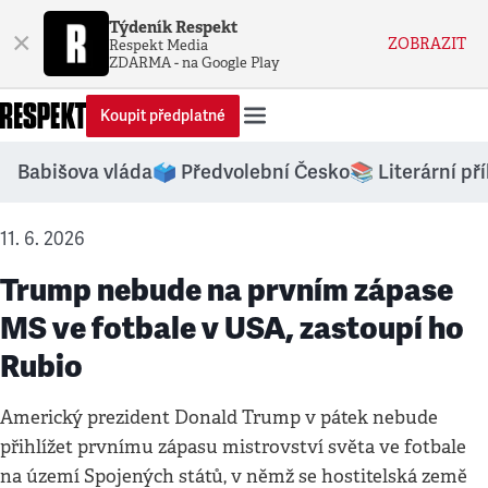
Týdeník Respekt
×
ZOBRAZIT
Respekt Media
ZDARMA - na Google Play
Koupit předplatné
Babišova vláda
🗳️ Předvolební Česko
📚 Literární př
11. 6. 2026
Trump nebude na prvním zápase
MS ve fotbale v USA, zastoupí ho
Rubio
Americký prezident Donald Trump v pátek nebude
přihlížet prvnímu zápasu mistrovství světa ve fotbale
na území Spojených států, v němž se hostitelská země