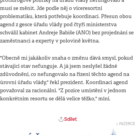
protidrogové politiky na úřadu vlády nefungovalo a
musí se měnit. Jde podle něj o víceresortní
problematiku, která potřebuje koordinaci. Přesun obou
agend z gesce úřadu vlády pod čtyři ministerstva
schválil kabinet Andreje Babiše (ANO) bez projednání se
zaměstnanci a experty v polovině května.
"Obecně mi jakákoliv snaha o změnu dává smysl, pokud
stávající stav nefunguje. A já jsem neslyšel žádné
zdůvodnění, co nefungovalo na řízení těchto agend na
úrovni úřadu vlády," řekl prezident. Koordinaci agend
považoval za racionální. "Z pozice umístění v jednom
konkrétním resortu se dělá velice těžko," míní.
Sdílet
↓ INZERCE