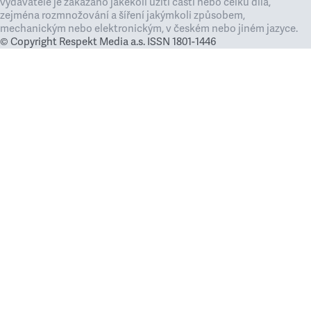
vydavatele je zakázáno jakékoli užití částí nebo celku díla,
zejména rozmnožování a šíření jakýmkoli způsobem,
mechanickým nebo elektronickým, v českém nebo jiném jazyce.
© Copyright Respekt Media a.s. ISSN 1801-1446