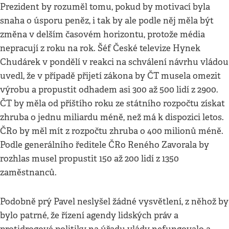
Prezident by rozuměl tomu, pokud by motivací byla
snaha o úsporu peněz, i tak by ale podle něj měla být
změna v delším časovém horizontu, protože média
nepracují z roku na rok. Šéf České televize Hynek
Chudárek v pondělí v reakci na schválení návrhu vládou
uvedl, že v případě přijetí zákona by ČT musela omezit
výrobu a propustit odhadem asi 300 až 500 lidí z 2900.
ČT by měla od příštího roku ze státního rozpočtu získat
zhruba o jednu miliardu méně, než má k dispozici letos.
ČRo by měl mít z rozpočtu zhruba o 400 milionů méně.
Podle generálního ředitele ČRo Reného Zavorala by
rozhlas musel propustit 150 až 200 lidí z 1350
zaměstnanců.
Podobně prý Pavel neslyšel žádné vysvětlení, z něhož by
bylo patrné, že řízení agendy lidských práv a