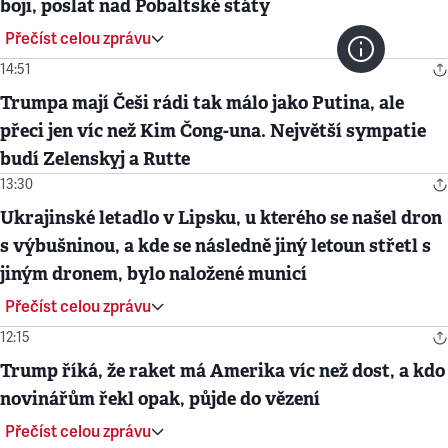
boji, poslat nad Pobaltské státy
Přečíst celou zprávu
14:51
Trumpa mají Češi rádi tak málo jako Putina, ale
přeci jen víc než Kim Čong-una. Největší sympatie
budí Zelenskyj a Rutte
13:30
Ukrajinské letadlo v Lipsku, u kterého se našel dron
s výbušninou, a kde se následně jiný letoun střetl s
jiným dronem, bylo naložené municí
Přečíst celou zprávu
12:15
Trump říká, že raket má Amerika víc než dost, a kdo
novinářům řekl opak, půjde do vězení
Přečíst celou zprávu