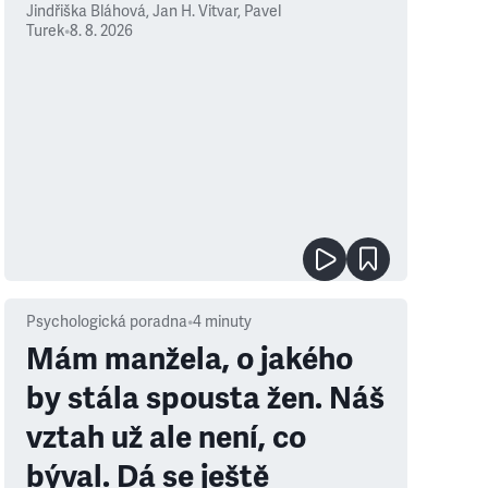
Jindřiška Bláhová
,
Jan H. Vitvar
,
Pavel
Turek
•
8. 8. 2026
Psychologická poradna
•
4
minuty
Mám manžela, o jakého
by stála spousta žen. Náš
vztah už ale není, co
býval. Dá se ještě