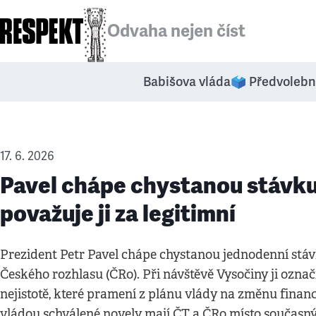
Odvaha nejen číst
Babišova vláda
🗳️ Předvolebn
17. 6. 2026
Pavel chápe chystanou stávku
považuje ji za legitimní
Prezident Petr Pavel chápe chystanou jednodenní stáv
Českého rozhlasu (ČRo). Při návštěvě Vysočiny ji označi
nejistotě, které pramení z plánu vlády na změnu finan
vládou schválené novely mají ČT a ČRo místo současný