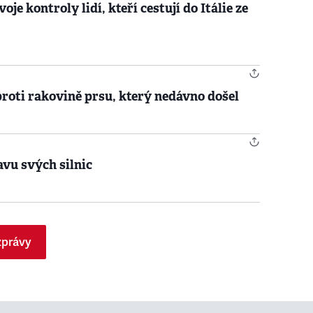
je kontroly lidí, kteří cestují do Itálie ze
proti rakovině prsu, který nedávno došel
avu svých silnic
zprávy