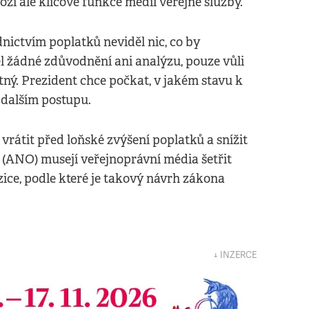
zí ale klíčové funkce médií veřejné služby.
dnictvím poplatků neviděl nic, co by
el žádné zdůvodnění ani analýzu, pouze vůli
stný. Prezident chce počkat, v jakém stavu k
 dalším postupu.
vrátit před loňské zvýšení poplatků a snížit
 (ANO) musejí veřejnoprávní média šetřit
zice, podle které je takový návrh zákona
↓ INZERCE