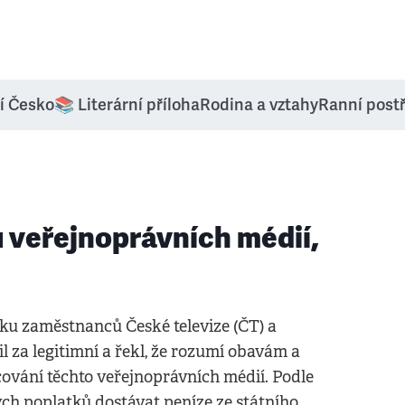
í Česko
📚 Literární příloha
Rodina a vztahy
Ranní post
 veřejnoprávních médií,
ku zaměstnanců České televize (ČT) a
l za legitimní a řekl, že rozumí obavám a
cování těchto veřejnoprávních médií. Podle
ch poplatků dostávat peníze ze státního