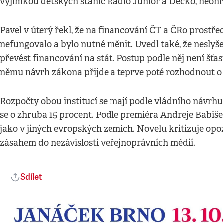
výjimkou dětských stanic Radio Junior a Déčko, neohro
Pavel v úterý řekl, že na financování ČT a ČRo prostře
nefungovalo a bylo nutné měnit. Uvedl také, že neslyš
převést financování na stát. Postup podle něj není šťa
němu návrh zákona přijde a teprve poté rozhodnout o
Rozpočty obou institucí se mají podle vládního návrhu 
se o zhruba 15 procent. Podle premiéra Andreje Babiše
jako v jiných evropských zemích. Novelu kritizuje opo
zásahem do nezávislosti veřejnoprávních médií.
Sdílet