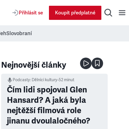
Přihlásit se
Koupit předplatné
řeh
Slovobraní
Nejnovější články
Podcasty
:
Dělníci kultury
•
52 minut
Čím lidi spojoval Glen
Hansard? A jaká byla
nejtěžší filmová role
jinanu dvoulaločného?