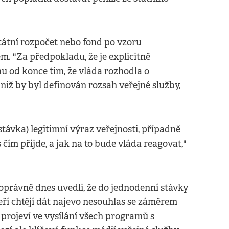
tátní rozpočet nebo fond po vzoru
. "Za předpokladu, že je explicitně
hu od konce tím, že vláda rozhodla o
niž by byl definován rozsah veřejné služby,
stávka) legitimní výraz veřejnosti, případně
čím přijde, a jak na to bude vláda reagovat,"
oprávně dnes uvedli, že do jednodenní stávky
eří chtějí dát najevo nesouhlas se záměrem
 projeví ve vysílání všech programů s