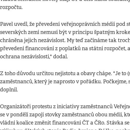
rozpočtu.
Pavel uvedl, že převedení veřejnoprávních médií pod s
severských zemí nemusí být v principu špatným krokem
chráněna jejich nezávislost. My teď začínáme tak troc
převedení financování z poplatků na státní rozpočet, a
ochrana nezávislosti," dodal.
Z toho důvodu určitou nejistotu a obavy chápe. "Je to (
zaměstnanců, který je naprosto v pořádku. Počkejme, s 
doplnil.
Organizátoři protestu z iniciativy zaměstnanců Veřejn
se v pondělí zapojí stovky zaměstnanců obou médií, kt
vládní koalice změnit financování ČT a ČRo. Stávka se