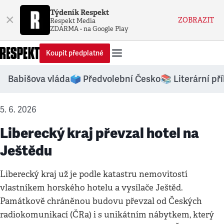
Týdeník Respekt
×
ZOBRAZIT
Respekt Media
ZDARMA - na Google Play
Koupit předplatné
Babišova vláda
🗳️ Předvolební Česko
📚 Literární př
5. 6. 2026
Liberecký kraj převzal hotel na
Ještědu
Liberecký kraj už je podle katastru nemovitostí
vlastníkem horského hotelu a vysílače Ještěd.
Památkově chráněnou budovu převzal od Českých
radiokomunikací (ČRa) i s unikátním nábytkem, který