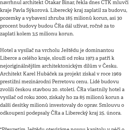
navrhnul architekt Otakar Binar, řekla dnes ČTK mluvčí
kraje Pavla Sýkorová. Liberecký kraj zaplatil za budovu,
pozemky a vybavení zhruba 185 milionů korun, asi 30
procent budovy budou ČRa dál užívat, ročně za to
zaplatí kolem 3,5 milionu korun.
Hotel a vysílač na vrcholu Ještědu je dominantou
Liberce a celého kraje, slouží od roku 1973 a patří k
nejoriginálnějším architektonickým dílům v Česku.
Architekt Karel Hubáček za projekt získal v roce 1969
prestižní mezinárodní Perretovu cenu. Lidé budovu
zvolili českou stavbou 20. století. ČRa vlastnily hotel a
vysílač od roku 2000, získaly ho za 85 milionů korun a
další desítky milionů investovaly do oprav. Smlouvu o
odkoupení podepsaly ČRa a Liberecký kraj 25. února.
"Převzetím Ještědu otevíráme novou kapitolu v péči o