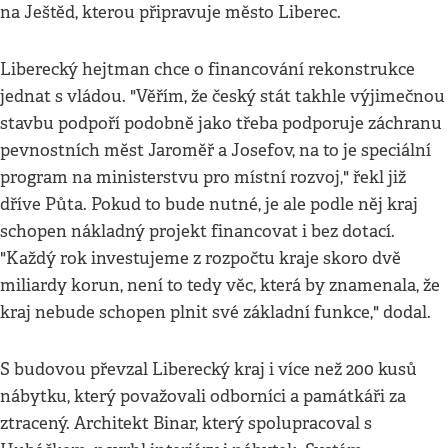
na Ještěd, kterou připravuje město Liberec.
Liberecký hejtman chce o financování rekonstrukce
jednat s vládou. "Věřím, že český stát takhle výjimečnou
stavbu podpoří podobně jako třeba podporuje záchranu
pevnostních měst Jaroměř a Josefov, na to je speciální
program na ministerstvu pro místní rozvoj," řekl již
dříve Půta. Pokud to bude nutné, je ale podle něj kraj
schopen nákladný projekt financovat i bez dotací.
"Každý rok investujeme z rozpočtu kraje skoro dvě
miliardy korun, není to tedy věc, která by znamenala, že
kraj nebude schopen plnit své základní funkce," dodal.
S budovou převzal Liberecký kraj i více než 200 kusů
nábytku, který považovali odborníci a památkáři za
ztracený. Architekt Binar, který spolupracoval s