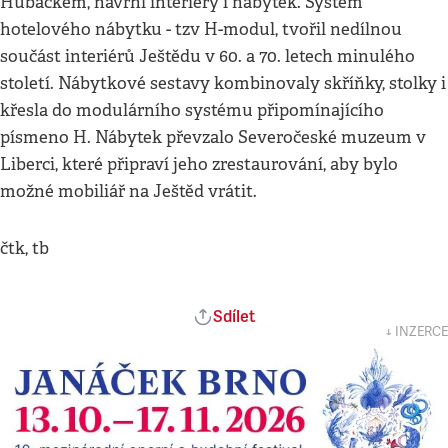
Hubáčkem, navrhl interiéry i nábytek. Systém
hotelového nábytku - tzv H-modul, tvořil nedílnou
součást interiérů Ještědu v 60. a 70. letech minulého
století. Nábytkové sestavy kombinovaly skříňky, stolky i
křesla do modulárního systému připomínajícího
písmeno H. Nábytek převzalo Severočeské muzeum v
Liberci, které připraví jeho zrestaurování, aby bylo
možné mobiliář na Ještěd vrátit.
čtk, tb
Sdílet
↓ INZERCE