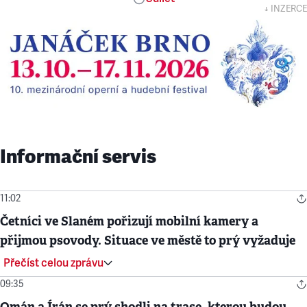
↓ INZERCE
Informační servis
11:02
Četníci ve Slaném pořizují mobilní kamery a
přijmou psovody. Situace ve městě to prý vyžaduje
Přečíst celou zprávu
09:35
Omán a Írán se prý shodli na trase, kterou budou