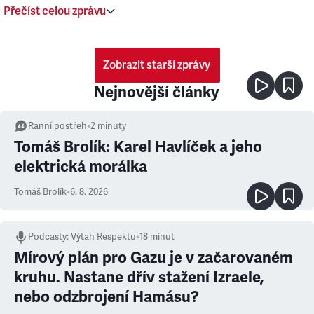
Přečíst celou zprávu
Zobrazit starší zprávy
Nejnovější články
Ranní postřeh
•
2
minuty
Tomáš Brolík: Karel Havlíček a jeho
elektrická morálka
Tomáš Brolík
•
6. 8. 2026
Podcasty
:
Výtah Respektu
•
18 minut
Mírový plán pro Gazu je v začarovaném
kruhu. Nastane dřív stažení Izraele,
nebo odzbrojení Hamásu?