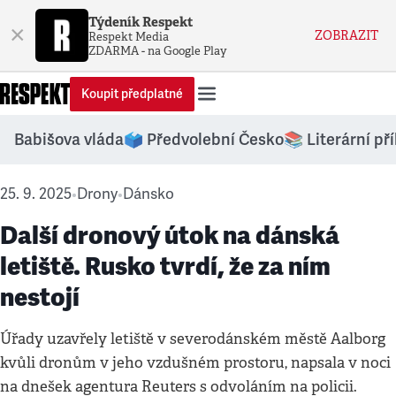
Týdeník Respekt
×
ZOBRAZIT
Respekt Media
ZDARMA - na Google Play
Koupit předplatné
Babišova vláda
🗳️ Předvolební Česko
📚 Literární př
25. 9. 2025
Drony
Dánsko
•
•
Další dronový útok na dánská
letiště. Rusko tvrdí, že za ním
nestojí
Úřady uzavřely letiště v severodánském městě Aalborg
kvůli dronům v jeho vzdušném prostoru, napsala v noci
na dnešek agentura Reuters s odvoláním na policii.