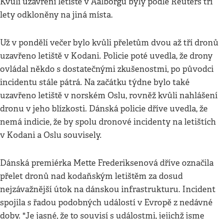
Kvůli uzavření letiště v Aalborgu byly podle Reuters tři
lety odkloněny na jiná místa.
Už v pondělí večer bylo kvůli přeletům dvou až tří dronů
uzavřeno letiště v Kodani. Policie poté uvedla, že drony
ovládal někdo s dostatečnými zkušenostmi, po původci
incidentu stále pátrá. Na začátku týdne bylo také
uzavřeno letiště v norském Oslu, rovněž kvůli nahlášení
dronu v jeho blízkosti. Dánská policie dříve uvedla, že
nemá indicie, že by spolu dronové incidenty na letištích
v Kodani a Oslu souvisely.
Dánská premiérka Mette Frederiksenová dříve označila
přelet dronů nad kodaňským letištěm za dosud
nejzávažnější útok na dánskou infrastrukturu. Incident
spojila s řadou podobných událostí v Evropě z nedávné
doby. "Je jasné, že to souvisí s událostmi, jejichž jsme