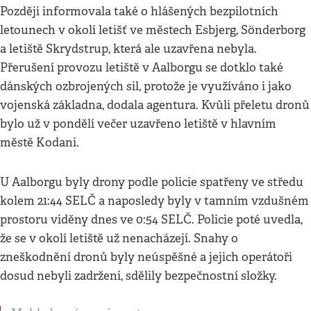
Později informovala také o hlášených bezpilotních
letounech v okolí letišť ve městech Esbjerg, Sönderborg
a letiště Skrydstrup, která ale uzavřena nebyla.
Přerušení provozu letiště v Aalborgu se dotklo také
dánských ozbrojených sil, protože je využíváno i jako
vojenská základna, dodala agentura. Kvůli přeletu dronů
bylo už v pondělí večer uzavřeno letiště v hlavním
městě Kodani.
U Aalborgu byly drony podle policie spatřeny ve středu
kolem 21:44 SELČ a naposledy byly v tamním vzdušném
prostoru viděny dnes ve 0:54 SELČ. Policie poté uvedla,
že se v okolí letiště už nenacházejí. Snahy o
zneškodnění dronů byly neúspěšné a jejich operátoři
dosud nebyli zadrženi, sdělily bezpečnostní složky.