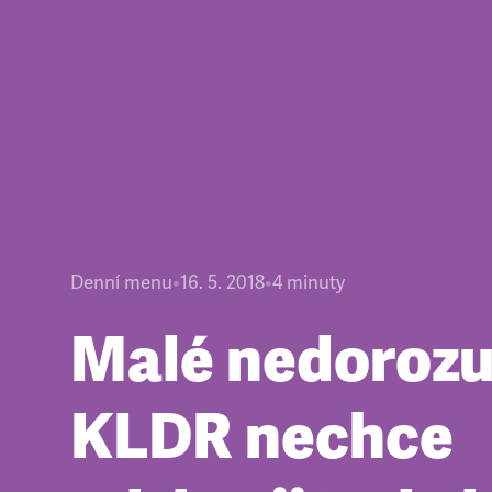
Denní menu
•
16. 5. 2018
•
4
minuty
Malé nedorozu
KLDR nechce