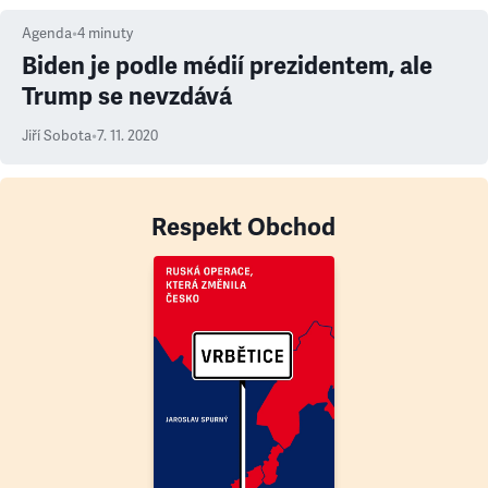
Agenda
•
4
minuty
Biden je podle médií prezidentem, ale
Trump se nevzdává
Jiří Sobota
•
7. 11. 2020
Respekt Obchod