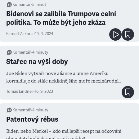
Komentář
•
5
minut
Bidenovi se zalíbila Trumpova celní
politika. To může být jeho zkáza
Fareed Zakaria
•
14. 4. 2024
Komentář
•
4
minuty
Stařec na výši doby
Joe Biden vytváří nové aliance a umně Ameriku
kormidluje do stále neklidnějšího moře mezinárodní
politiky
Tomáš Lindner
•
16. 9. 2023
Komentář
•
4
minuty
Patentový rébus
Biden, nebo Merkel − kdo má lepší recept na očkování
obyvatel chudých zemí proti covidu?