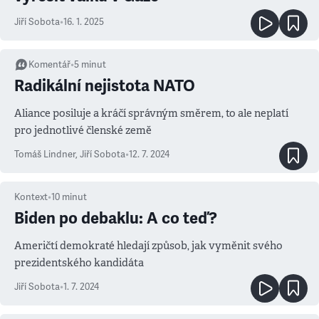
Jiří Sobota
•
16. 1. 2025
Komentář
•
5
minut
Radikální nejistota NATO
Aliance posiluje a kráčí správným směrem, to ale neplatí
pro jednotlivé členské země
Tomáš Lindner
,
Jiří Sobota
•
12. 7. 2024
Kontext
•
10
minut
Biden po debaklu: A co teď?
Američtí demokraté hledají způsob, jak vyměnit svého
prezidentského kandidáta
Jiří Sobota
•
1. 7. 2024