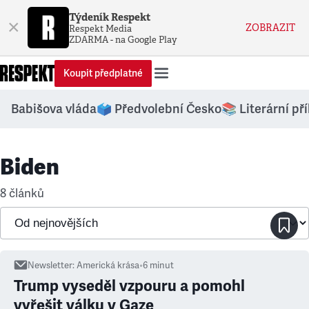
Týdeník Respekt
×
ZOBRAZIT
Respekt Media
ZDARMA - na Google Play
Koupit předplatné
Babišova vláda
🗳️ Předvolební Česko
📚 Literární př
Biden
8 článků
Newsletter
:
Americká krása
•
6
minut
Trump vyseděl vzpouru a pomohl
vyřešit válku v Gaze