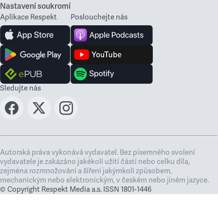
Nastavení soukromí
Aplikace Respekt
Poslouchejte nás
Sledujte nás
Autorská práva vykonává vydavatel. Bez písemného svolení
vydavatele je zakázáno jakékoli užití částí nebo celku díla,
zejména rozmnožování a šíření jakýmkoli způsobem,
mechanickým nebo elektronickým, v českém nebo jiném jazyce.
© Copyright Respekt Media a.s. ISSN 1801-1446