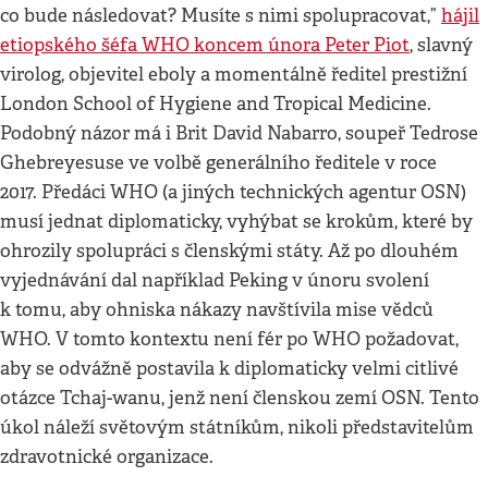
co bude následovat? Musíte s nimi spolupracovat,”
hájil
etiopského šéfa WHO koncem února Peter Piot
, slavný
virolog, objevitel eboly a momentálně ředitel prestižní
London School of Hygiene and Tropical Medicine.
Podobný názor má i Brit David Nabarro, soupeř Tedrose
Ghebreyesuse ve volbě generálního ředitele v roce
2017. Předáci WHO (a jiných technických agentur OSN)
musí jednat diplomaticky, vyhýbat se krokům, které by
ohrozily spolupráci s členskými státy. Až po dlouhém
vyjednávání dal například Peking v únoru svolení
k tomu, aby ohniska nákazy navštívila mise vědců
WHO. V tomto kontextu není fér po WHO požadovat,
aby se odvážně postavila k diplomaticky velmi citlivé
otázce Tchaj-wanu, jenž není členskou zemí OSN. Tento
úkol náleží světovým státníkům, nikoli představitelům
zdravotnické organizace.