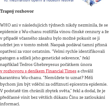
Trapný rozhovor
WHO ani v následujících týdnech nikdy nezmínila, že se
epidemie z Wu-chanu rozšířila vinou čínské cenzury a že
v případě včasného zásahu bylo možné pokusit se ji
udržet jen v tomto městě. Naopak podával tamní přísná
opatření za vzor ostatním. “Velmi rychle identifikovali
patogen a sdíleli jeho genetické sekvence,” řekl
například Tedros Ghebreyesus počátkem února
v rozhovoru s deníkem Financial Times
a chválil
karanténu Wu-chanu. “Nemůžete to uznat? Měli
bychom jim být vděční za odříznutí epicentra epidemie.
V podstatě tím chránili zbytek světa,” řekl a dodal, že je
předčasné vinit bez větších důkazu Čínu ze zatloukání
informací.