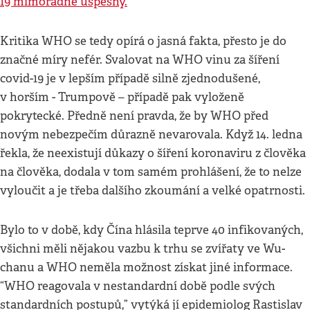
19 mimořádně úspěšný.
Kritika WHO se tedy opírá o jasná fakta, přesto je do
značné míry nefér. Svalovat na WHO vinu za šíření
covid-19 je v lepším případě silně zjednodušené,
v horším - Trumpově – případě pak vyloženě
pokrytecké. Předně není pravda, že by WHO před
novým nebezpečím důrazně nevarovala. Když 14. ledna
řekla, že neexistují důkazy o šíření koronaviru z člověka
na člověka, dodala v tom samém prohlášení, že to nelze
vyloučit a je třeba dalšího zkoumání a velké opatrnosti.
Bylo to v době, kdy Čína hlásila teprve 40 infikovaných,
všichni měli nějakou vazbu k trhu se zvířaty ve Wu-
chanu a WHO neměla možnost získat jiné informace.
“WHO reagovala v nestandardní době podle svých
standardních postupů,” vytýká jí epidemiolog Rastislav