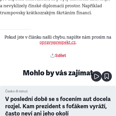
a nevyklízely čínské diplomacii prostor. Například
trumpovsky krátkozrakým škrtáním financí.
Pokud jste v článku našli chybu, napište nám prosím na
opravy@respekt.cz
.
Sdílet
Mohlo by vás zajímat
Česko
•
8
minut
V poslední době se s focením aut docela
rozjel. Kam prezident s foťákem vyráží,
často neví ani jeho okolí