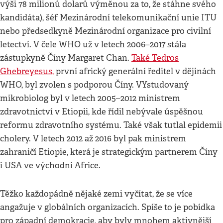
výši 78 milionů dolarů výměnou za to, že stáhne svého
kandidáta), šéf Mezinárodní telekomunikační unie ITU
nebo předsedkyně Mezinárodní organizace pro civilní
letectví. V čele WHO už v letech 2006–2017 stála
zástupkyně Číny Margaret Chan.
Také Tedros
Ghebreyesus,
první africký generální ředitel v dějinách
WHO, byl zvolen s podporou Číny. VYstudovaný
mikrobiolog byl v letech 2005–2012 ministrem
zdravotnictví v Etiopii, kde řídil nebývale úspěšnou
reformu zdravotního systému. Také však tutlal epidemii
cholery. V letech 2012 až 2016 byl pak ministrem
zahraničí Etiopie, která je strategickým partnerem Číny
i USA ve východní Africe.
Těžko každopádně nějaké zemi vyčítat, že se více
angažuje v globálních organizacích. Spíše to je pobídka
pro západní demokracie, aby byly mnohem aktivnější