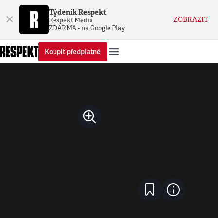
Týdeník Respekt
×
ZOBRAZIT
Respekt Media
ZDARMA - na Google Play
Koupit předplatné