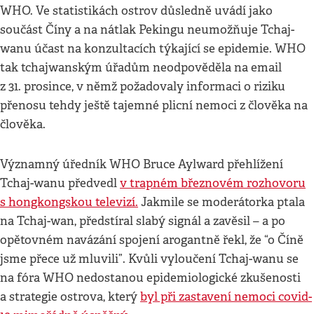
WHO. Ve statistikách ostrov důsledně uvádí jako
součást Číny a na nátlak Pekingu neumožňuje Tchaj-
wanu účast na konzultacích týkající se epidemie. WHO
tak tchajwanským úřadům neodpověděla na email
z 31. prosince, v němž požadovaly informaci o riziku
přenosu tehdy ještě tajemné plicní nemoci z člověka na
člověka.
Významný úředník WHO Bruce Aylward přehlížení
Tchaj-wanu předvedl
v trapném březnovém rozhovoru
s hongkongskou televizí.
Jakmile se moderátorka ptala
na Tchaj-wan, předstíral slabý signál a zavěsil – a po
opětovném navázání spojení arogantně řekl, že “o Číně
jsme přece už mluvili”. Kvůli vyloučení Tchaj-wanu se
na fóra WHO nedostanou epidemiologické zkušenosti
a strategie ostrova, který
byl při zastavení nemoci covid-