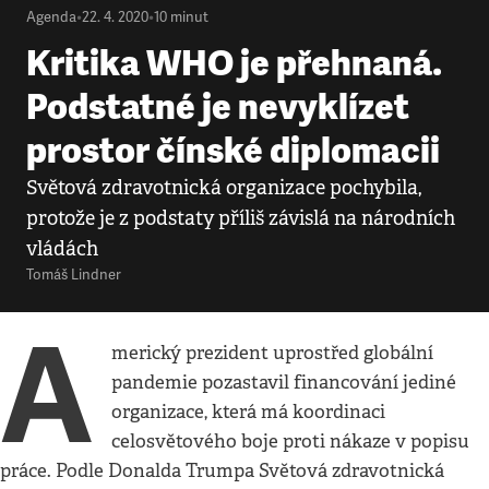
Agenda
•
22. 4. 2020
•
10
minut
Kritika WHO je přehnaná.
Podstatné je nevyklízet
prostor čínské diplomacii
Světová zdravotnická organizace pochybila,
protože je z podstaty příliš závislá na národních
vládách
Tomáš Lindner
A
merický prezident uprostřed globální
pandemie pozastavil financování jediné
organizace, která má koordinaci
celosvětového boje proti nákaze v popisu
práce. Podle Donalda Trumpa Světová zdravotnická