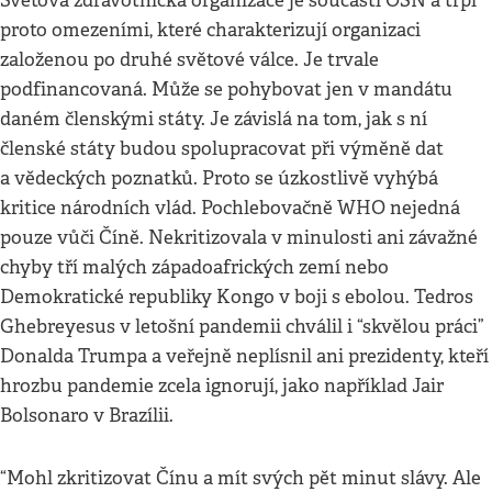
Světová zdravotnická organizace je součástí OSN a trpí
proto omezeními, které charakterizují organizaci
založenou po druhé světové válce. Je trvale
podfinancovaná. Může se pohybovat jen v mandátu
daném členskými státy. Je závislá na tom, jak s ní
členské státy budou spolupracovat při výměně dat
a vědeckých poznatků. Proto se úzkostlivě vyhýbá
kritice národních vlád. Pochlebovačně WHO nejedná
pouze vůči Číně. Nekritizovala v minulosti ani závažné
chyby tří malých západoafrických zemí nebo
Demokratické republiky Kongo v boji s ebolou. Tedros
Ghebreyesus v letošní pandemii chválil i “skvělou práci”
Donalda Trumpa a veřejně neplísnil ani prezidenty, kteří
hrozbu pandemie zcela ignorují, jako například Jair
Bolsonaro v Brazílii.
“Mohl zkritizovat Čínu a mít svých pět minut slávy. Ale