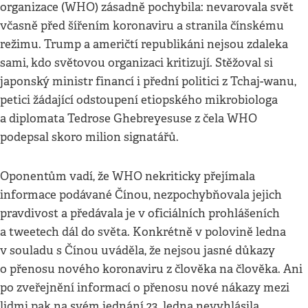
organizace (WHO) zásadně pochybila: nevarovala svět
včasně před šířením koronaviru a stranila čínskému
režimu. Trump a američtí republikáni nejsou zdaleka
sami, kdo světovou organizaci kritizují. Stěžoval si
japonský ministr financí i přední politici z Tchaj-wanu,
petici žádající odstoupení etiopského mikrobiologa
a diplomata Tedrose Ghebreyesuse z čela WHO
podepsal skoro milion signatářů.
Oponentům vadí, že WHO nekriticky přejímala
informace podávané Čínou, nezpochybňovala jejich
pravdivost a předávala je v oficiálních prohlášeních
a tweetech dál do světa. Konkrétně v polovině ledna
v souladu s Čínou uváděla, že nejsou jasné důkazy
o přenosu nového koronaviru z člověka na člověka. Ani
po zveřejnění informací o přenosu nové nákazy mezi
lidmi pak na svém jednání 23. ledna nevyhlásila