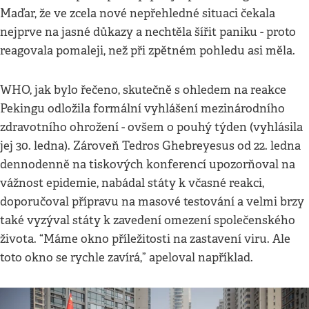
Maďar, že ve zcela nové nepřehledné situaci čekala
nejprve na jasné důkazy a nechtěla šířit paniku - proto
reagovala pomaleji, než při zpětném pohledu asi měla.
WHO, jak bylo řečeno, skutečně s ohledem na reakce
Pekingu odložila formální vyhlášení mezinárodního
zdravotního ohrožení - ovšem o pouhý týden (vyhlásila
jej 30. ledna). Zároveň Tedros Ghebreyesus od 22. ledna
dennodenně na tiskových konferencí upozorňoval na
vážnost epidemie, nabádal státy k včasné reakci,
doporučoval přípravu na masové testování a velmi brzy
také vyzýval státy k zavedení omezení společenského
života. “Máme okno příležitosti na zastavení viru. Ale
toto okno se rychle zavírá,” apeloval například.