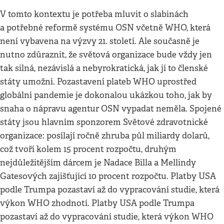
V tomto kontextu je potřeba mluvit o slabinách
a potřebné reformě systému OSN včetně WHO, která
není vybavena na výzvy 21. století. Ale současně je
nutno zdůraznit, že světová organizace bude vždy jen
tak silná, nezávislá a nebyrokratická, jak jí to členské
státy umožní. Pozastavení plateb WHO uprostřed
globální pandemie je dokonalou ukázkou toho, jak by
snaha o nápravu agentur OSN vypadat neměla. Spojené
státy jsou hlavním sponzorem Světové zdravotnické
organizace: posílají ročně zhruba půl miliardy dolarů,
což tvoří kolem 15 procent rozpočtu, druhým
nejdůležitějším dárcem je Nadace Billa a Mellindy
Gatesových zajišťující 10 procent rozpočtu. Platby USA
podle Trumpa pozastaví až do vypracování studie, která
výkon WHO zhodnotí. Platby USA podle Trumpa
pozastaví až do vypracování studie, která výkon WHO