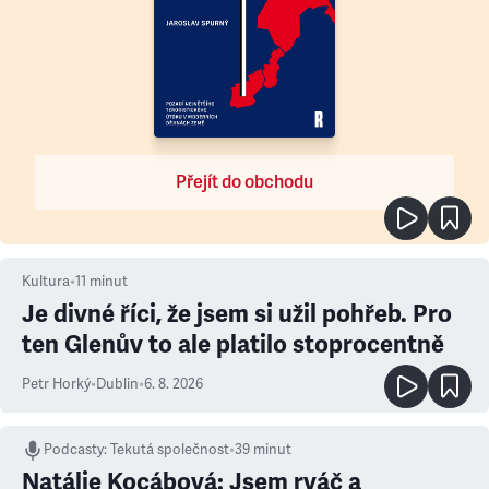
Přejít do obchodu
Kultura
•
11
minut
Je divné říci, že jsem si užil pohřeb. Pro
ten Glenův to ale platilo stoprocentně
Petr Horký
•
Dublin
•
6. 8. 2026
Podcasty
:
Tekutá společnost
•
39 minut
Natálie Kocábová: Jsem rváč a