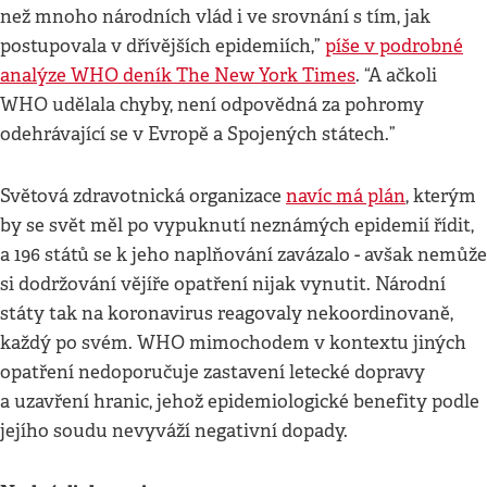
než mnoho národních vlád i ve srovnání s tím, jak
postupovala v dřívějších epidemiích,”
píše v podrobné
analýze WHO deník The New York Times
. “A ačkoli
WHO udělala chyby, není odpovědná za pohromy
odehrávající se v Evropě a Spojených státech.”
Světová zdravotnická organizace
navíc má plán
, kterým
by se svět měl po vypuknutí neznámých epidemií řídit,
a 196 států se k jeho naplňování zavázalo - avšak nemůže
si dodržování vějíře opatření nijak vynutit. Národní
státy tak na koronavirus reagovaly nekoordinovaně,
každý po svém. WHO mimochodem v kontextu jiných
opatření nedoporučuje zastavení letecké dopravy
a uzavření hranic, jehož epidemiologické benefity podle
jejího soudu nevyváží negativní dopady.