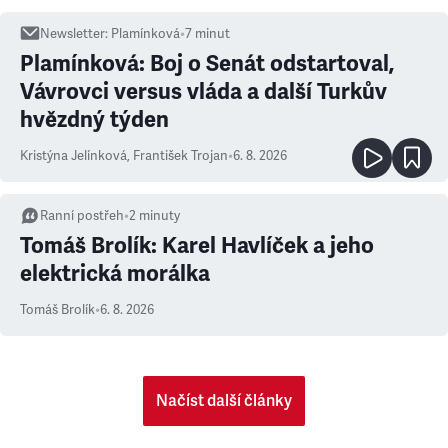
Newsletter
:
Plamínková
•
7
minut
Plamínková: Boj o Senát odstartoval,
Vávrovci versus vláda a další Turkův
hvězdný týden
Kristýna Jelínková
,
František Trojan
•
6. 8. 2026
Ranní postřeh
•
2
minuty
Tomáš Brolík: Karel Havlíček a jeho
elektrická morálka
Tomáš Brolík
•
6. 8. 2026
Načíst další články