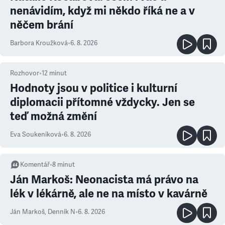
nenávidím, když mi někdo říká ne a v
něčem brání
Barbora Kroužková
•
6. 8. 2026
Rozhovor
•
12
minut
Hodnoty jsou v politice i kulturní
diplomacii přítomné vždycky. Jen se
teď možná změní
Eva Soukeníková
•
6. 8. 2026
Komentář
•
8
minut
Ján Markoš: Neonacista má právo na
lék v lékárně, ale ne na místo v kavárně
Ján Markoš
,
Denník N
•
6. 8. 2026