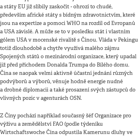
a státy EU již slíbily zaskočit - ohrozí to chudé,
především africké státy s bídným zdravotnictvím, které
jsou na expertíze a pomoci WHO na rozdíl od Evropanů
a USA závislé. A může se to v posledku stát i vlastním
gólem USA v mocenské rivalitě s Čínou. Vláda v Pekingu
totiž dlouhodobě a chytře využívá malého zájmu
Spojených států o mezinárodní organizace, který upadal
již před příchodem Donalda Trumpa do Bílého domu.
Čína se naopak velmi aktivně účastní jednání různých
podvýborů a výborů, věnuje hodně energie nudné
a drobné diplomacii a také prosazení svých zástupců do
vlivných pozic v agenturách OSN.
Z Číny pochází například současný šéf Organizace pro
výživu a zemědělství FAO (podle týdeníku
Wirtschaftswoche Čína odpustila Kamerunu dluhy ve