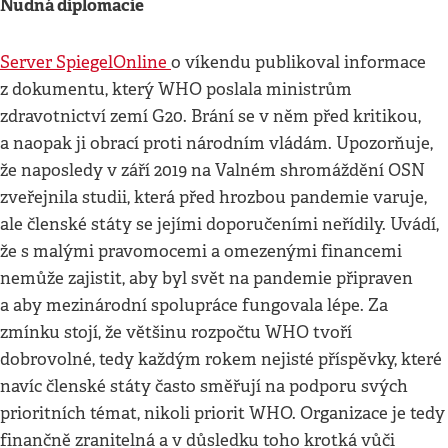
Nudná diplomacie
Server SpiegelOnline
o víkendu publikoval informace
z dokumentu, který WHO poslala ministrům
zdravotnictví zemí G20. Brání se v něm před kritikou,
a naopak ji obrací proti národním vládám. Upozorňuje,
že naposledy v září 2019 na Valném shromáždění OSN
zveřejnila studii, která před hrozbou pandemie varuje,
ale členské státy se jejími doporučeními neřídily. Uvádí,
že s malými pravomocemi a omezenými financemi
nemůže zajistit, aby byl svět na pandemie připraven
a aby mezinárodní spolupráce fungovala lépe. Za
zmínku stojí, že většinu rozpočtu WHO tvoří
dobrovolné, tedy každým rokem nejisté příspěvky, které
navíc členské státy často směřují na podporu svých
prioritních témat, nikoli priorit WHO. Organizace je tedy
finančně zranitelná a v důsledku toho krotká vůči