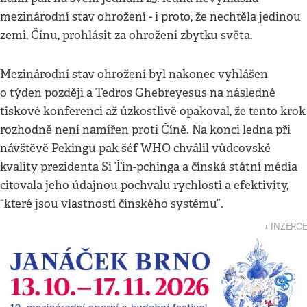
mezinárodní stav ohrožení - i proto, že nechtěla jedinou
zemi, Čínu, prohlásit za ohrožení zbytku světa.
Mezinárodní stav ohrožení byl nakonec vyhlášen
o týden později a Tedros Ghebreyesus na následné
tiskové konferenci až úzkostlivě opakoval, že tento krok
rozhodně není namířen proti Číně. Na konci ledna při
návštěvě Pekingu pak šéf WHO chválil vůdcovské
kvality prezidenta Si Ťin-pchinga a čínská státní média
citovala jeho údajnou pochvalu rychlosti a efektivity,
“které jsou vlastností čínského systému”.
↓ INZERCE