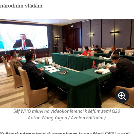
národním vládám.
Šéf WHO mluví na videokonferenci k šéfům zemí G20
Autor: Wang Yuguo / Avalon Editorial /