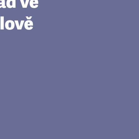
pad ve
lově