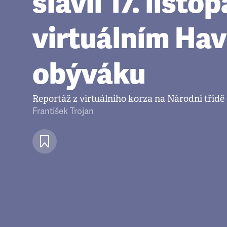
slavil 17. listo
virtuálním Hav
obýváku
Reportáž z virtuálního korza na Národní třídě
František Trojan