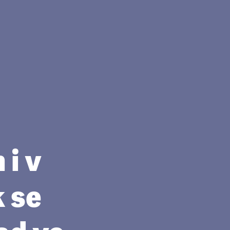
 i v
k se