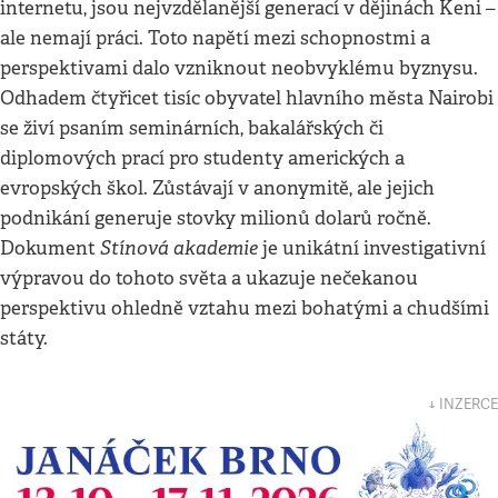
internetu, jsou nejvzdělanější generací v dějinách Keni –
ale nemají práci. Toto napětí mezi schopnostmi a
perspektivami dalo vzniknout neobvyklému byznysu.
Odhadem čtyřicet tisíc obyvatel hlavního města Nairobi
se živí psaním seminárních, bakalářských či
diplomových prací pro studenty amerických a
evropských škol. Zůstávají v anonymitě, ale jejich
podnikání generuje stovky milionů dolarů ročně.
Stínová akademie
Dokument
je unikátní investigativní
výpravou do tohoto světa a ukazuje nečekanou
perspektivu ohledně vztahu mezi bohatými a chudšími
státy.
↓ INZERCE