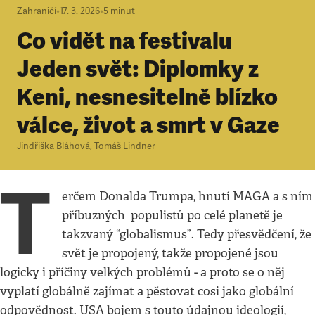
Zahraničí
•
17. 3. 2026
•
5
minut
Co vidět na festivalu
Jeden svět: Diplomky z
Keni, nesnesitelně blízko
válce, život a smrt v Gaze
Jindřiška Bláhová
,
Tomáš Lindner
T
erčem Donalda Trumpa, hnutí MAGA a s ním
příbuzných populistů po celé planetě je
takzvaný “globalismus”. Tedy přesvědčení, že
svět je propojený, takže propojené jsou
logicky i příčiny velkých problémů - a proto se o něj
vyplatí globálně zajímat a pěstovat cosi jako globální
odpovědnost. USA bojem s touto údajnou ideologií,