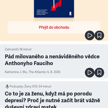
Přejít do obchodu
Zahraničí
•
18
minut
Pád milovaného a nenáviděného vědce
Anthonyho Fauciho
Katherine J. Wu
,
The Atlantic
•
5. 8. 2026
Podcasty
:
Ženy XYZ
•
54 minut
Co to je za ženu, když má po porodu
depresi? Proč je nutné začít brát vážně
duševní zdraví matek