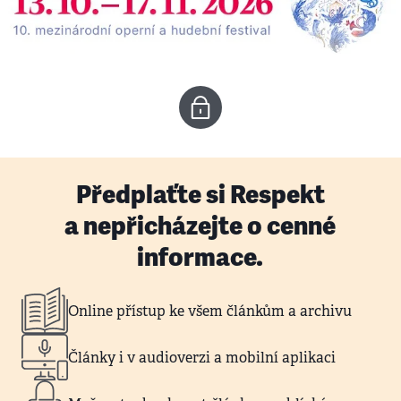
Předplaťte si Respekt
a nepřicházejte o cenné
informace.
Online přístup ke všem článkům a archivu
Články i v audioverzi a mobilní aplikaci