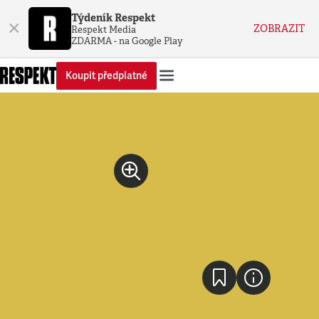
Týdeník Respekt
×
ZOBRAZIT
Respekt Media
ZDARMA - na Google Play
Koupit předplatné