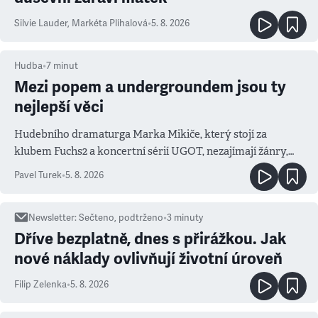
Silvie Lauder
,
Markéta Plíhalová
•
5. 8. 2026
Hudba
•
7
minut
Mezi popem a undergroundem jsou ty
nejlepší věci
Hudebního dramaturga Marka Mikiče, který stojí za
klubem Fuchs2 a koncertní sérií UGOT, nezajímají žánry,
ale atmosféra
Pavel Turek
•
5. 8. 2026
Newsletter
:
Sečteno, podtrženo
•
3
minuty
Dříve bezplatně, dnes s přirážkou. Jak
nové náklady ovlivňují životní úroveň
Filip Zelenka
•
5. 8. 2026