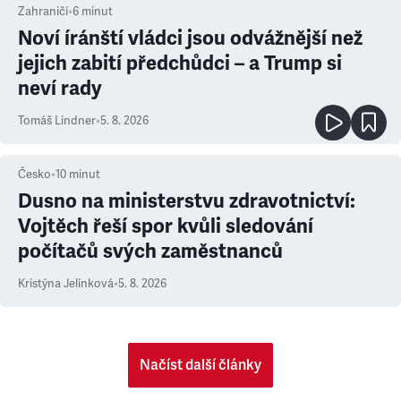
Zahraničí
•
6
minut
Noví íránští vládci jsou odvážnější než
jejich zabití předchůdci – a Trump si
neví rady
Tomáš Lindner
•
5. 8. 2026
Česko
•
10
minut
Dusno na ministerstvu zdravotnictví:
Vojtěch řeší spor kvůli sledování
počítačů svých zaměstnanců
Kristýna Jelínková
•
5. 8. 2026
Načíst další články