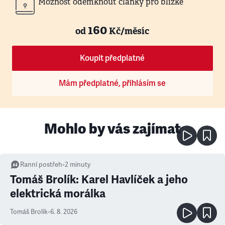
Možnost odemknout články pro blízké
160
od
Kč/měsíc
Koupit předplatné
Mám předplatné, přihlásím se
Mohlo by vás zajímat
Ranní postřeh
•
2
minuty
Tomáš Brolík: Karel Havlíček a jeho
elektrická morálka
Tomáš Brolík
•
6. 8. 2026