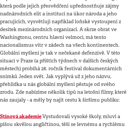
která podle jejich přesvědčení upřednostňuje zájmy
nadnárodních elit a institucí na úkor národa a jeho
pracujících, vysvětlují například loňské vystoupení z
desítek mezinárodních organizací. A skrze obrat ve
Washingtonu, centru hlavní velmoci, má tento
nacionalismus vítr v zádech na všech kontinentech.
Globální myšlení je tak v nečekané defenzivě. V této
situaci v Praze (a příštích týdnech v dalších českých
městech) probíhá 28. ročník festival dokumentárních
snímků Jeden svět. Jak vyplývá už z jeho názvu,
přehlídka u nás globální myšlení pěstuje od svého
zrodu. Zde nabízíme několik tipů na letošní filmy, které
nás zaujaly - a měly by najít cestu k širšímu publiku:
Stínová akademie
Vystudovali vysoké školy, mluví a
píšou skvělou angličtinou, těší se levnému a rychlému