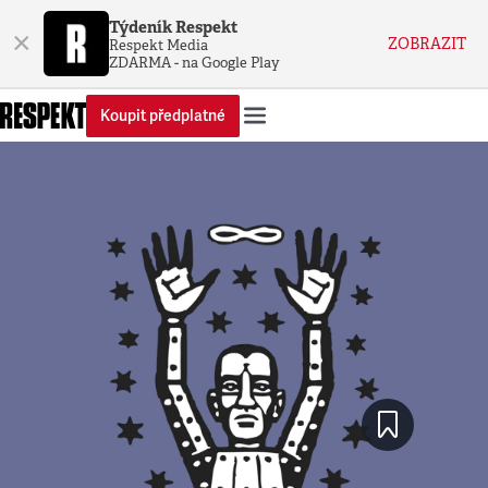
Týdeník Respekt
×
ZOBRAZIT
Respekt Media
ZDARMA - na Google Play
Koupit předplatné