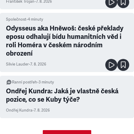
František Trojan
•
7. 8. 2026
Společnost
•
4
minuty
Odysseus aka Hněwoš: české překlady
eposu odhalují bídu humanitních věd i
roli Homéra v českém národním
obrození
Silvie Lauder
•
7. 8. 2026
Ranní postřeh
•
3
minuty
Ondřej Kundra: Jaká je vlastně česká
pozice, co se Kuby týče?
Ondřej Kundra
•
7. 8. 2026