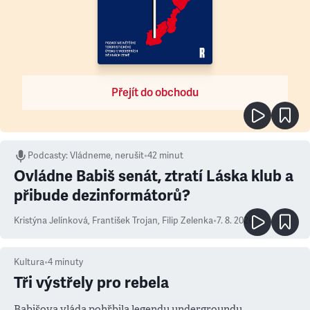
Přejít do obchodu
Podcasty
:
Vládneme, nerušit
•
42 minut
Ovládne Babiš senát, ztratí Láska klub a
přibude dezinformátorů?
Kristýna Jelínková
,
František Trojan
,
Filip Zelenka
•
7. 8. 2026
Kultura
•
4
minuty
Tři výstřely pro rebela
Babišova vláda pohřbila legendu undergroundu.