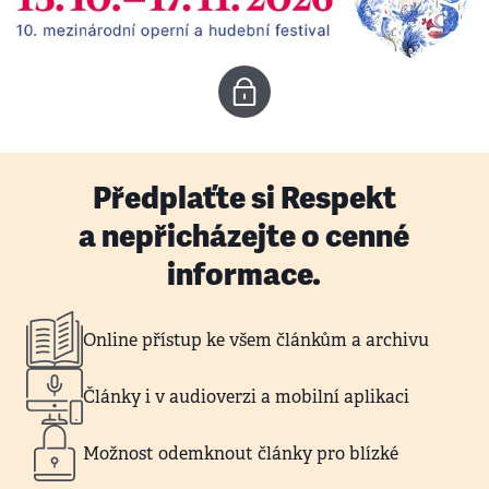
Předplaťte si Respekt
a nepřicházejte o cenné
informace.
Online přístup ke všem článkům a archivu
Články i v audioverzi a mobilní aplikaci
Možnost odemknout články pro blízké