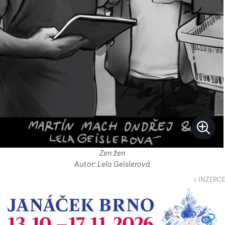
Zen žen
Autor: Lela Geislerová
↓ INZERCE