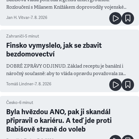
Rozloučení s Milanem Knížákem doprovodily vojenské
salvy i kritika pokrokářů
Jan H. Vitvar
•
7. 8. 2026
Zahraničí
•
5
minut
Finsko vymyslelo, jak se zbavit
bezdomovectví
DOBRÉ ZPRÁVY ODJINUD. Základ receptu je banální i
náročný současně: aby to vláda opravdu považovala za
prioritu
Tomáš Lindner
•
7. 8. 2026
Česko
•
6
minut
Byla hvězdou ANO, pak ji skandál
připravil o kariéru. A teď jde proti
Babišově straně do voleb