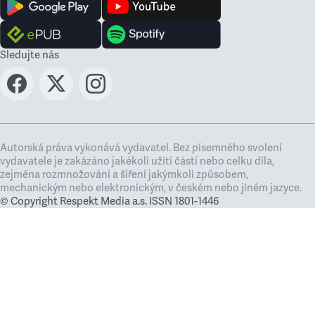
Sledujte nás
Autorská práva vykonává vydavatel. Bez písemného svolení
vydavatele je zakázáno jakékoli užití částí nebo celku díla,
zejména rozmnožování a šíření jakýmkoli způsobem,
mechanickým nebo elektronickým, v českém nebo jiném jazyce.
© Copyright Respekt Media a.s. ISSN 1801-1446