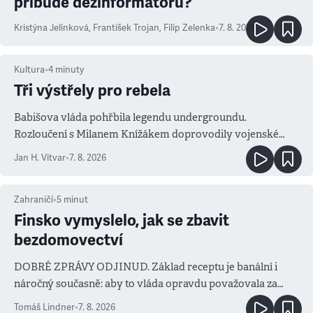
přibude dezinformátorů?
Kristýna Jelínková
,
František Trojan
,
Filip Zelenka
•
7. 8. 2026
Kultura
•
4
minuty
Tři výstřely pro rebela
Babišova vláda pohřbila legendu undergroundu.
Rozloučení s Milanem Knížákem doprovodily vojenské
salvy i kritika pokrokářů
Jan H. Vitvar
•
7. 8. 2026
Zahraničí
•
5
minut
Finsko vymyslelo, jak se zbavit
bezdomovectví
DOBRÉ ZPRÁVY ODJINUD. Základ receptu je banální i
náročný současně: aby to vláda opravdu považovala za
prioritu
Tomáš Lindner
•
7. 8. 2026