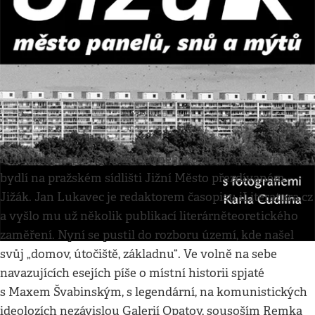
Kultura
•
28. 1. 2023
•
3
minuty
Knižní tipy
Respekt
Jižák je tady a Jižák je i tam
Kniha nejen pro ty, kteří stejně jako autor celoživotně
bydlí na pražském sídlišti Jižní Město přezdívaném
Jižák. Jan Lukavec je redaktorem časopisu iLiteratura.cz
a vyšlo mu už několik publikací literárněteoretického
zaměření. Nyní se pustil do rozboru území, kde našel
svůj „domov, útočiště, základnu“. Ve volně na sebe
navazujících esejích píše o místní historii spjaté
s Maxem Švabinským, s legendární, na komunistických
ideolozích nezávislou Galerií Opatov, sousoším Remka