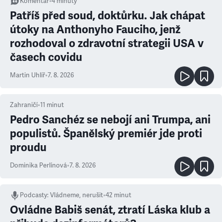
Komentář
•
4
minuty
Patříš před soud, doktůrku. Jak chápat
útoky na Anthonyho Fauciho, jenž
rozhodoval o zdravotní strategii USA v
časech covidu
Martin Uhlíř
•
7. 8. 2026
Zahraničí
•
11
minut
Pedro Sanchéz se nebojí ani Trumpa, ani
populistů. Španělský premiér jde proti
proudu
Dominika Perlínová
•
7. 8. 2026
Podcasty
:
Vládneme, nerušit
•
42 minut
Ovládne Babiš senát, ztratí Láska klub a