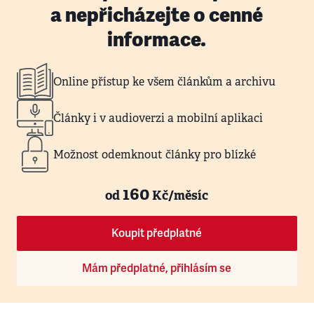
a nepřicházejte o cenné
informace.
Online přístup ke všem článkům a archivu
Články i v audioverzi a mobilní aplikaci
Možnost odemknout články pro blízké
160
od
Kč/měsíc
Koupit předplatné
Mám předplatné, přihlásím se