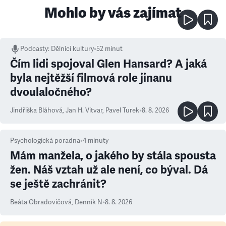
Mohlo by vás zajímat
Podcasty
:
Dělníci kultury
•
52 minut
Čím lidi spojoval Glen Hansard? A jaká
byla nejtěžší filmová role jinanu
dvoulaločného?
Jindřiška Bláhová
,
Jan H. Vitvar
,
Pavel Turek
•
8. 8. 2026
Psychologická poradna
•
4
minuty
Mám manžela, o jakého by stála spousta
žen. Náš vztah už ale není, co býval. Dá
se ještě zachránit?
Beáta Obradovičová
,
Denník N
•
8. 8. 2026