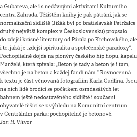
a Gubareva, ale i s nedávnými aktivitami Kulturního
centra Zahrada. Těžištěm knihy je pak pátrání, jak se
normalizační sídliště (Jižák byl po bratislavské Petržalce
druhý největší komplex v Československu) propsalo
do zdejší krásné literatury od Párala po Krchovského, ale
i to, jaká je „zdejší spiritualita a společenské paradoxy“.
Pochopitelně dojde na pionýry českého hip hopu, kapelu
Manželé, která zpívala: „Beton je tady a beton je i tam,
všechno je na beton a každej fandí nám.“ Rovnocenná
k textu je část věnovaná fotografiím Karla Cudlína. Jsou
na nich lidé brodící se počátkem osmdesátých let
bahnem ještě nedostavěného sídliště i současní
obyvatelé těšící se z výhledu na Komunitní centrum
v Centrálním parku; pochopitelně je betonové.
Jan H. Vitvar