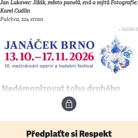
Jan Lukavec: Jižák, město panelů, snů a mýtů Fotografie:
Karel Cudlín
Pulchra, 224 stran
↓ INZERCE
Nedémonizovat toho druhého
Předplaťte si Respekt