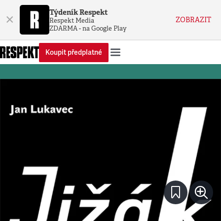
Týdeník Respekt
×
ZOBRAZIT
Respekt Media
ZDARMA - na Google Play
Koupit předplatné