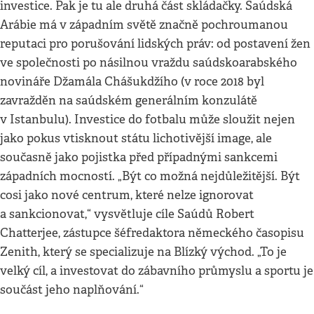
investice. Pak je tu ale druhá část skládačky. Saúdská
Arábie má v západním světě značně pochroumanou
reputaci pro porušování lidských práv: od postavení žen
ve společnosti po násilnou vraždu saúdskoarabského
novináře Džamála Chášukdžího (v roce 2018 byl
zavražděn na saúdském generálním konzulátě
v Istanbulu). Investice do fotbalu může sloužit nejen
jako pokus vtisknout státu lichotivější image, ale
současně jako pojistka před případnými sankcemi
západních mocností. „Být co možná nejdůležitější. Být
cosi jako nové centrum, které nelze ignorovat
a sankcionovat,“ vysvětluje cíle Saúdů Robert
Chatterjee, zástupce šéfredaktora německého časopisu
Zenith, který se specializuje na Blízký východ. „To je
velký cíl, a investovat do zábavního průmyslu a sportu je
součást jeho naplňování.“