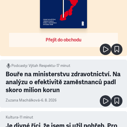
Přejít do obchodu
Podcasty
:
Výtah Respektu
•
17 minut
Bouře na ministerstvu zdravotnictví. Na
analýzu o efektivitě zaměstnanců padl
skoro milion korun
Zuzana Machálková
•
6. 8. 2026
Kultura
•
11
minut
Je divné říci, že jsem si užil pohřeb. Pro