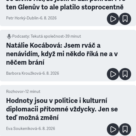
ten Glenův to ale platilo stoprocentně
Petr Horký
•
Dublin
•
6. 8. 2026
Podcasty
:
Tekutá společnost
•
39 minut
Natálie Kocábová: Jsem rváč a
nenávidím, když mi někdo říká ne a v
něčem brání
Barbora Kroužková
•
6. 8. 2026
Rozhovor
•
12
minut
Hodnoty jsou v politice i kulturní
diplomacii přítomné vždycky. Jen se
teď možná změní
Eva Soukeníková
•
6. 8. 2026