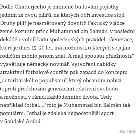
Podle Chatterjeeho je zmíněné budování pojistky
jedním ze dvou pilířů, na kterých obří investice stojí.
Druhý pilíř je nasměrovaný dovnitř. Faktický vládce
země, korunní princ Muhammad bin Salmán, v poslední
dekádě uvolnil řadu společenských pravidel. „Generace,
které je dnes 15–20 let, má možnosti, o kterých se jejím
rodičům mohlo jenom zdát. A mají spoustu příležitostí,“
vysvětluje německý novinář. Vytvoření nabídky
atraktivní fotbalové soutěže pak zapadá do konceptu
„autoritářského populismu“, který občanům nabízí
(oproti předchozím generacím) relativní svobodu
a možnosti v rámci každodenního života. Tedy
například fotbal. „Proto je Muhammad bin Salmán tak
populární. Fotbal je zdaleka nejpočetnější sport
v Saúdské Arábii.“
↓ INZERCE