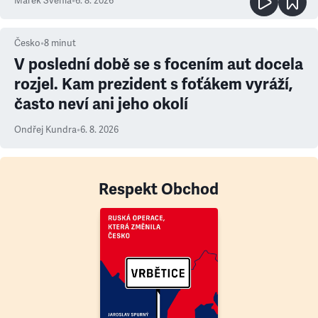
Marek Švehla
•
6. 8. 2026
Česko
•
8
minut
V poslední době se s focením aut docela
rozjel. Kam prezident s foťákem vyráží,
často neví ani jeho okolí
Ondřej Kundra
•
6. 8. 2026
Respekt Obchod