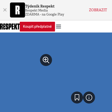
Týdeník Respekt
×
ZOBRAZIT
Respekt Media
ZDARMA - na Google Play
Koupit předplatné