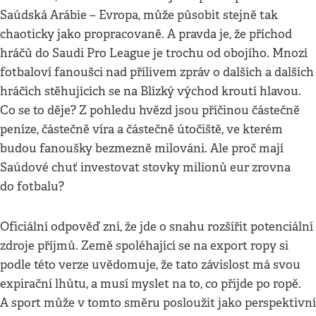
Saúdská Arábie – Evropa, může působit stejně tak
chaoticky jako propracovaně. A pravda je, že příchod
hráčů do Saudi Pro League je trochu od obojího. Mnozí
fotbaloví fanoušci nad přílivem zpráv o dalších a dalších
hráčích stěhujících se na Blízký východ kroutí hlavou.
Co se to děje? Z pohledu hvězd jsou příčinou částečně
peníze, částečně víra a částečně útočiště, ve kterém
budou fanoušky bezmezně milováni. Ale proč mají
Saúdové chuť investovat stovky milionů eur zrovna
do fotbalu?
Oficiální odpověď zní, že jde o snahu rozšířit potenciální
zdroje příjmů. Země spoléhající se na export ropy si
podle této verze uvědomuje, že tato závislost má svou
expirační lhůtu, a musí myslet na to, co přijde po ropě.
A sport může v tomto směru posloužit jako perspektivní