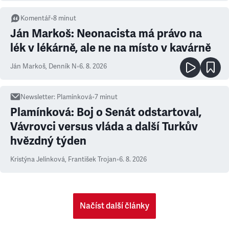
Komentář
•
8
minut
Ján Markoš: Neonacista má právo na
lék v lékárně, ale ne na místo v kavárně
Ján Markoš
,
Denník N
•
6. 8. 2026
Newsletter
:
Plamínková
•
7
minut
Plamínková: Boj o Senát odstartoval,
Vávrovci versus vláda a další Turkův
hvězdný týden
Kristýna Jelínková
,
František Trojan
•
6. 8. 2026
Načíst další články