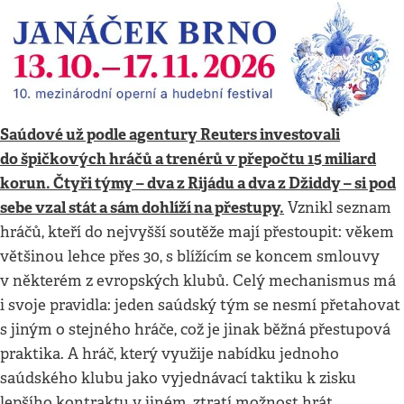
Saúdové už podle agentury Reuters investovali
do špičkových hráčů a trenérů v přepočtu 15 miliard
korun. Čtyři týmy – dva z Rijádu a dva z Džiddy – si pod
sebe vzal stát a sám dohlíží na přestupy.
Vznikl seznam
hráčů, kteří do nejvyšší soutěže mají přestoupit: věkem
většinou lehce přes 30, s blížícím se koncem smlouvy
v některém z evropských klubů. Celý mechanismus má
i svoje pravidla: jeden saúdský tým se nesmí přetahovat
s jiným o stejného hráče, což je jinak běžná přestupová
praktika. A hráč, který využije nabídku jednoho
saúdského klubu jako vyjednávací taktiku k zisku
lepšího kontraktu v jiném, ztratí možnost hrát