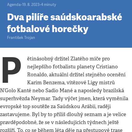
Agenda
•
19. 8. 2023
•
4
minuty
Dva pilíře saúdskoarabské
fotbalové horečky
František Trojan
P
ětinásobný držitel Zlatého míče pro
nejlepšího fotbalistu planety Cristiano
Ronaldo, aktuální držitel stejného ocenění
Karim Benzema, vítězové Ligy mistrů
N’Golo Kanté nebo Sadio Mané a naposledy brazilská
superhvězda Neymar. Tady výčet jmen, která vyměnila
evropské top soutěže za Saúdskou Arábii, raději
zastavujeme. Byl by to příliš dlouhý seznam a je velice
pravděpodobné, že se v následujících týdnech ještě
rozšíří. To, co se během léta děje na přestupové trase