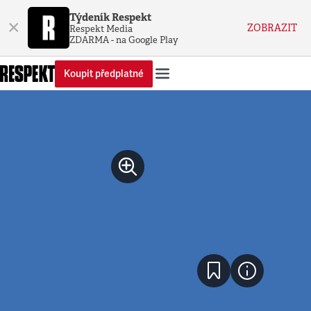
Týdeník Respekt
×
ZOBRAZIT
Respekt Media
ZDARMA - na Google Play
Koupit předplatné