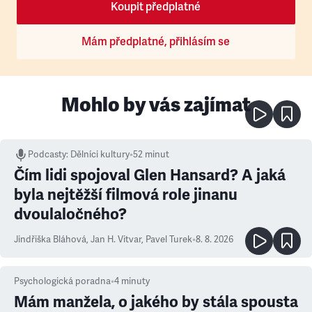
Koupit předplatné
Mám předplatné, přihlásím se
Mohlo by vás zajímat
Podcasty
:
Dělníci kultury
•
52 minut
Čím lidi spojoval Glen Hansard? A jaká
byla nejtěžší filmová role jinanu
dvoulaločného?
Jindřiška Bláhová
,
Jan H. Vitvar
,
Pavel Turek
•
8. 8. 2026
Psychologická poradna
•
4
minuty
Mám manžela, o jakého by stála spousta