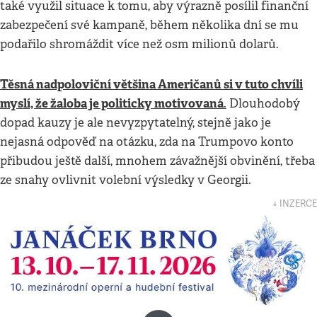
také využil situace k tomu, aby výrazně posílil finanční
zabezpečení své kampaně, během několika dní se mu
podařilo shromáždit více než osm milionů dolarů.
Těsná nadpoloviční většina Američanů si v tuto chvíli
myslí, že žaloba je politicky motivovaná
.
Dlouhodobý
dopad kauzy je ale nevyzpytatelný, stejně jako je
nejasná odpověď na otázku, zda na Trumpovo konto
přibudou ještě další, mnohem závažnější obvinění, třeba
ze snahy ovlivnit volební výsledky v Georgii.
↓ INZERCE