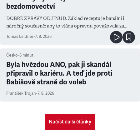
bezdomovectví
DOBRÉ ZPRÁVY ODJINUD. Základ receptu je banální i
náročný současně: aby to vláda opravdu považovala za
prioritu
Tomáš Lindner
•
7. 8. 2026
Česko
•
6
minut
Byla hvězdou ANO, pak ji skandál
připravil o kariéru. A teď jde proti
Babišově straně do voleb
František Trojan
•
7. 8. 2026
Načíst další články