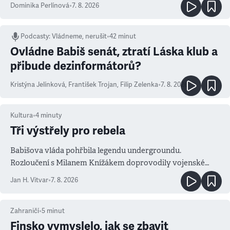
Dominika Perlínová
•
7. 8. 2026
Podcasty
:
Vládneme, nerušit
•
42 minut
Ovládne Babiš senát, ztratí Láska klub a
přibude dezinformátorů?
Kristýna Jelínková
,
František Trojan
,
Filip Zelenka
•
7. 8. 2026
Kultura
•
4
minuty
Tři výstřely pro rebela
Babišova vláda pohřbila legendu undergroundu.
Rozloučení s Milanem Knížákem doprovodily vojenské
salvy i kritika pokrokářů
Jan H. Vitvar
•
7. 8. 2026
Zahraničí
•
5
minut
Finsko vymyslelo, jak se zbavit