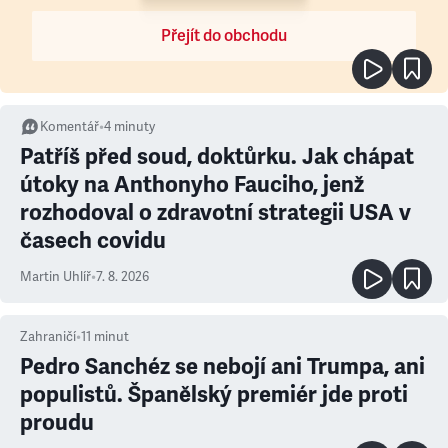
Přejít do obchodu
Komentář
•
4
minuty
Patříš před soud, doktůrku. Jak chápat
útoky na Anthonyho Fauciho, jenž
rozhodoval o zdravotní strategii USA v
časech covidu
Martin Uhlíř
•
7. 8. 2026
Zahraničí
•
11
minut
Pedro Sanchéz se nebojí ani Trumpa, ani
populistů. Španělský premiér jde proti
proudu