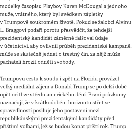
modelky časopisu Playboy Karen McDougal a jednoho
muže, vrátného, který byl svědkem zápletky
v Trumpově soukromém životě. Pokud se žalobci Alvinu
L. Braggovi podaří porotu přesvědčit, že tehdejší
prezidentský kandidát záměrně falšoval údaje
v účetnictví, aby ovlivnil průběh prezidentské kampaně,
může se skutečně jednat o trestný čin, za nějž může
pachateli hrozit odnětí svobody.
Trumpovu cestu k soudu i zpět na Floridu provázel
velký mediální zájem a Donald Trump se po delší době
opět ocitl ve středu amerického dění. První průzkumy
naznačují, že v krátkodobém horizontu střet se
spravedlností posiluje jeho postavení mezi
republikánskými prezidentskými kandidáty před
příštími volbami, jež se budou konat příští rok. Trump