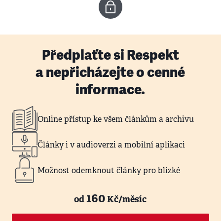
Předplaťte si Respekt
a nepřicházejte o cenné
informace.
Online přístup ke všem článkům a archivu
Články i v audioverzi a mobilní aplikaci
Možnost odemknout články pro blízké
160
od
Kč/měsíc