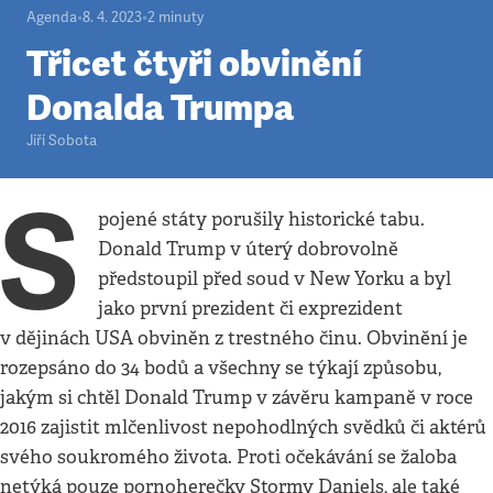
Agenda
•
8. 4. 2023
•
2
minuty
Třicet čtyři obvinění
Donalda Trumpa
Jiří Sobota
S
pojené státy porušily historické tabu.
Donald Trump v úterý dobrovolně
předstoupil před soud v New Yorku a byl
jako první prezident či exprezident
v dějinách USA obviněn z trestného činu. Obvinění je
rozepsáno do 34 bodů a všechny se týkají způsobu,
jakým si chtěl Donald Trump v závěru kampaně v roce
2016 zajistit mlčenlivost nepohodlných svědků či aktérů
svého soukromého života. Proti očekávání se žaloba
netýká pouze pornoherečky Stormy Daniels, ale také