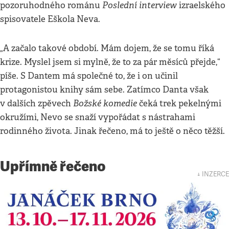
Poslední interview
pozoruhodného románu
izraelského
spisovatele Eškola Neva.
„A začalo takové období. Mám dojem, že se tomu říká
krize. Myslel jsem si mylně, že to za pár měsíců přejde,“
píše. S Dantem má společné to, že i on učinil
protagonistou knihy sám sebe. Zatímco Danta však
Božské komedie
v dalších zpěvech
čeká trek pekelnými
okružími, Nevo se snaží vypořádat s nástrahami
rodinného života. Jinak řečeno, má to ještě o něco těžší.
Upřímně řečeno
↓ INZERCE