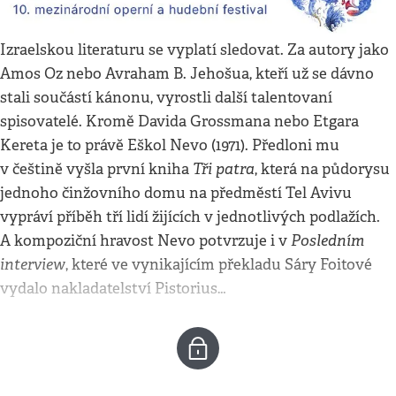
Izraelskou literaturu se vyplatí sledovat. Za autory jako
Amos Oz nebo Avraham B. Jehošua, kteří už se dávno
stali součástí kánonu, vyrostli další talentovaní
spisovatelé. Kromě Davida Grossmana nebo Etgara
Kereta je to právě Eškol Nevo (1971). Předloni mu
Tři patra
v češtině vyšla první kniha
, která na půdorysu
jednoho činžovního domu na předměstí Tel Avivu
vypráví příběh tří lidí žijících v jednotlivých podlažích.
Posledním
A kompoziční hravost Nevo potvrzuje i v
interview
, které ve vynikajícím překladu Sáry Foitové
vydalo nakladatelství Pistorius…