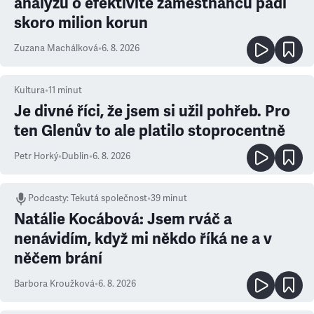
analýzu o efektivitě zaměstnanců padl
skoro milion korun
Zuzana Machálková
•
6. 8. 2026
Kultura
•
11
minut
Je divné říci, že jsem si užil pohřeb. Pro
ten Glenův to ale platilo stoprocentně
Petr Horký
•
Dublin
•
6. 8. 2026
Podcasty
:
Tekutá společnost
•
39 minut
Natálie Kocábová: Jsem rváč a
nenávidím, když mi někdo říká ne a v
něčem brání
Barbora Kroužková
•
6. 8. 2026