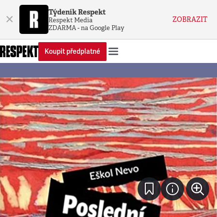
Týdeník Respekt
×
ZOBRAZIT
Respekt Media
ZDARMA - na Google Play
Koupit předplatné