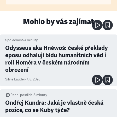
Mohlo by vás zajímat
Společnost
•
4
minuty
Odysseus aka Hněwoš: české překlady
eposu odhalují bídu humanitních věd i
roli Homéra v českém národním
obrození
Silvie Lauder
•
7. 8. 2026
Ranní postřeh
•
3
minuty
Ondřej Kundra: Jaká je vlastně česká
pozice, co se Kuby týče?