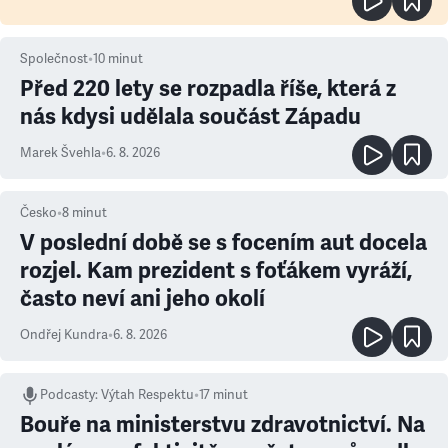
Společnost
•
10
minut
Před 220 lety se rozpadla říše, která z
nás kdysi udělala součást Západu
Marek Švehla
•
6. 8. 2026
Česko
•
8
minut
V poslední době se s focením aut docela
rozjel. Kam prezident s foťákem vyráží,
často neví ani jeho okolí
Ondřej Kundra
•
6. 8. 2026
Podcasty
:
Výtah Respektu
•
17 minut
Bouře na ministerstvu zdravotnictví. Na