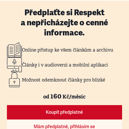
Předplaťte si Respekt
a nepřicházejte o cenné
informace.
Online přístup ke všem článkům a archivu
Články i v audioverzi a mobilní aplikaci
Možnost odemknout články pro blízké
160
od
Kč/měsíc
Koupit předplatné
Mám předplatné, přihlásím se