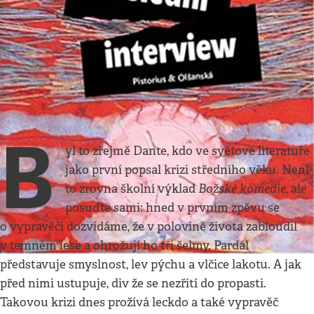
Kultura
•
10. 1. 2021
•
5
minut
Jako šlachy masem
Román, který potvrzuje, že izraelskou literaturu
se vyplatí sledovat
Jan Němec
B
yl to zřejmě Dante, kdo ve světové literatuře
jako první popsal krizi středního věku. Není
Božské komedie
to zrovna školní výklad
, ale
posuďte sami: hned v prvním zpěvu se
o vypravěči dozvídáme, že v polovině života zabloudil
v temném lese a ohrožují ho tři šelmy. Pardál
představuje smyslnost, lev pýchu a vlčice lakotu. A jak
před nimi ustupuje, div že se nezřítí do propasti.
Takovou krizi dnes prožívá leckdo a také vypravěč