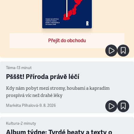
Přejít do obchodu
Téma
•
13
minut
Pšššt! Příroda právě léčí
Kdy nám pobyt mezi stromy, houbami a kapradím
prospívá víc než drahé léky
Markéta Plíhalová
•
9. 8. 2026
Kultura
•
2
minuty
Album týdne: Tvrdé beaty a texty o