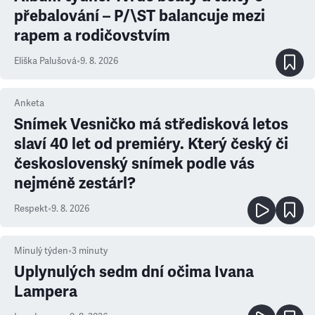
přebalování – P/\ST balancuje mezi
rapem a rodičovstvím
Eliška Palušová
•
9. 8. 2026
Anketa
Snímek Vesničko má středisková letos
slaví 40 let od premiéry. Který český či
československý snímek podle vás
nejméně zestárl?
Respekt
•
9. 8. 2026
Minulý týden
•
3
minuty
Uplynulých sedm dní očima Ivana
Lampera