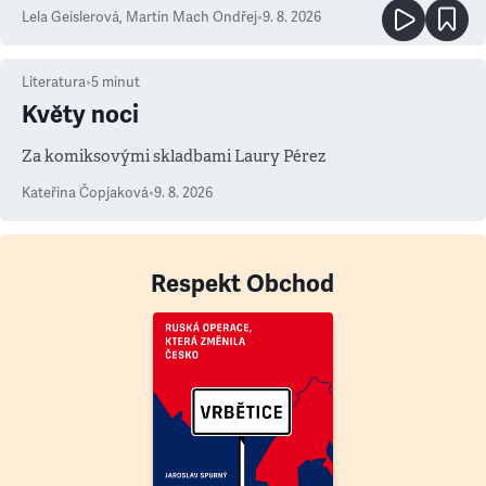
Lela Geislerová
,
Martin Mach Ondřej
•
9. 8. 2026
Literatura
•
5
minut
Květy noci
Za komiksovými skladbami Laury Pérez
Kateřina Čopjaková
•
9. 8. 2026
Respekt Obchod