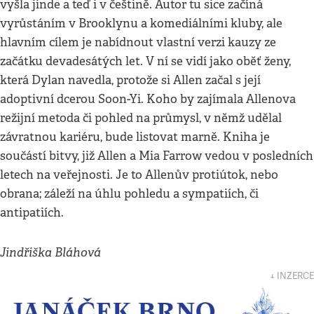
vyšla jinde a teď i v češtině. Autor tu sice začíná
vyrůstáním v Brooklynu a komediálními kluby, ale
hlavním cílem je nabídnout vlastní verzi kauzy ze
začátku devadesátých let. V ní se vidí jako oběť ženy,
která Dylan navedla, protože si Allen začal s její
adoptivní dcerou Soon-Yi. Koho by zajímala Allenova
režijní metoda či pohled na průmysl, v němž udělal
závratnou kariéru, bude listovat marně. Kniha je
součástí bitvy, již Allen a Mia Farrow vedou v posledních
letech na veřejnosti. Je to Allenův protiútok, nebo
obrana; záleží na úhlu pohledu a sympatiích, či
antipatiích.
Jindřiška Bláhová
↓ INZERCE