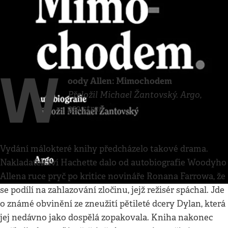
Kultura
•
28. 3. 2021
•
4
minuty
Knižní tipy
Respekt
W
oody Allen: Mimochodem
Přeložil Michael Žantovský. Argo,
359 stran
Vydání málokteré knihy předcházelo takové drama.
Nakladatelství Hachette dalo od autobiografie Woodyho
Allena ruce pryč po kritice novináře Ronana Farrowa, že
se podílí na zahlazování zločinu, jejž režisér spáchal. Jde
o známé obvinění ze zneužití pětileté dcery Dylan, která
jej nedávno jako dospělá zopakovala. Kniha nakonec