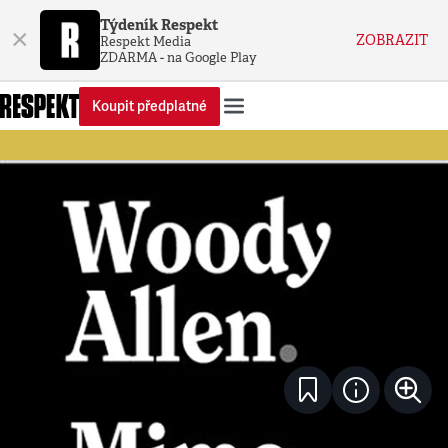
Týdeník Respekt
×
ZOBRAZIT
Respekt Media
ZDARMA - na Google Play
Koupit předplatné