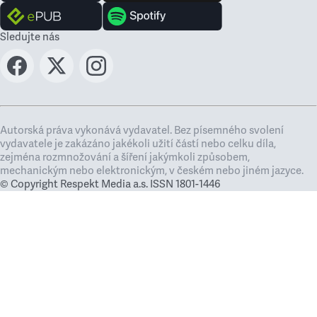
Sledujte nás
Autorská práva vykonává vydavatel. Bez písemného svolení
vydavatele je zakázáno jakékoli užití částí nebo celku díla,
zejména rozmnožování a šíření jakýmkoli způsobem,
mechanickým nebo elektronickým, v českém nebo jiném jazyce.
© Copyright Respekt Media a.s. ISSN 1801-1446