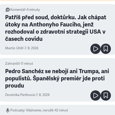
Komentář
•
4
minuty
Patříš před soud, doktůrku. Jak chápat
útoky na Anthonyho Fauciho, jenž
rozhodoval o zdravotní strategii USA v
časech covidu
Martin Uhlíř
•
7. 8. 2026
Zahraničí
•
11
minut
Pedro Sanchéz se nebojí ani Trumpa, ani
populistů. Španělský premiér jde proti
proudu
Dominika Perlínová
•
7. 8. 2026
Podcasty
:
Vládneme, nerušit
•
42 minut