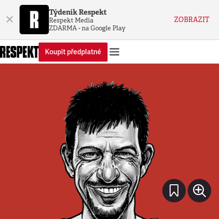
Týdeník Respekt
×
ZOBRAZIT
Respekt Media
ZDARMA - na Google Play
Koupit předplatné