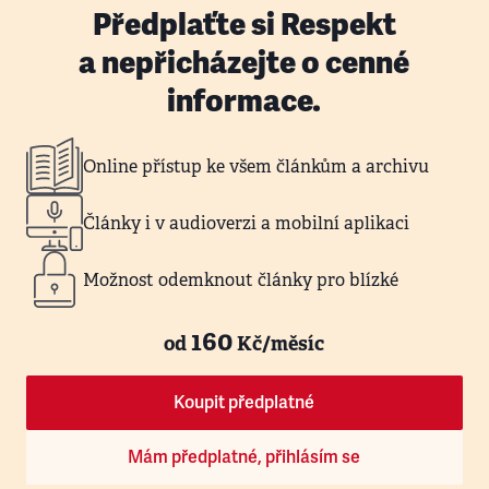
Předplaťte si Respekt
a nepřicházejte o cenné
informace.
Online přístup ke všem článkům a archivu
Články i v audioverzi a mobilní aplikaci
Možnost odemknout články pro blízké
160
od
Kč/měsíc
Koupit předplatné
Mám předplatné, přihlásím se