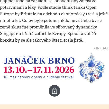
najímat lodě na základní zásobování obyvatelstva
potravinami a léky. Podle studie think tanku Open
Europe by Británie na odchodu ekonomicky tratila ještě
mnoho let. Co by bylo potom, nikdo neví, třeba by se
země skutečně proměnila ve slibovaný dynamický
Singapur u břehů zatuchlé Evropy. Spousta voličů
brexitu by se ale takového štěstí zcela jistě…
↓ INZERCE