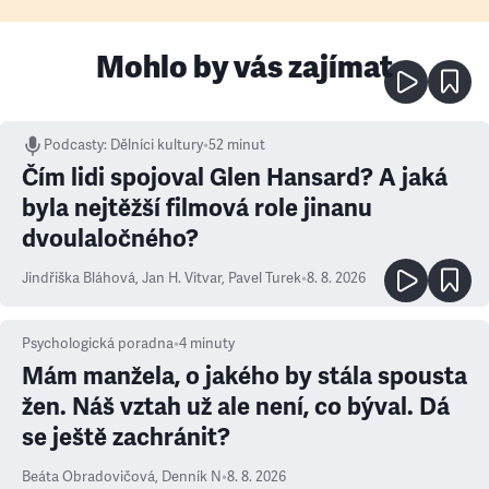
Mohlo by vás zajímat
Podcasty
:
Dělníci kultury
•
52 minut
Čím lidi spojoval Glen Hansard? A jaká
byla nejtěžší filmová role jinanu
dvoulaločného?
Jindřiška Bláhová
,
Jan H. Vitvar
,
Pavel Turek
•
8. 8. 2026
Psychologická poradna
•
4
minuty
Mám manžela, o jakého by stála spousta
žen. Náš vztah už ale není, co býval. Dá
se ještě zachránit?
Beáta Obradovičová
,
Denník N
•
8. 8. 2026