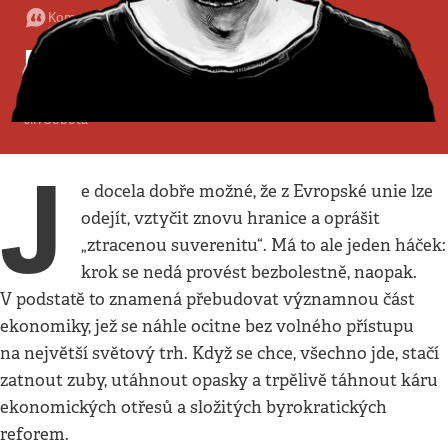
Komentář
:
Politika
•
17. 11. 2018
•
4
minuty
Británie jako laboratoř
Proč hledět na brexit s vděkem a nadějí
Jiří Sobota
J
e docela dobře možné, že z Evropské unie lze
odejít, vztyčit znovu hranice a oprášit
„ztracenou suverenitu“. Má to ale jeden háček:
krok se nedá provést bezbolestně, naopak.
V podstatě to znamená přebudovat významnou část
ekonomiky, jež se náhle ocitne bez volného přístupu
na největší světový trh. Když se chce, všechno jde, stačí
zatnout zuby, utáhnout opasky a trpělivě táhnout káru
ekonomických otřesů a složitých byrokratických
reforem.