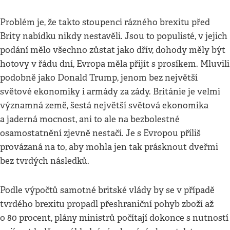
Problém je, že takto stoupenci rázného brexitu před
Brity nabídku nikdy nestavěli. Jsou to populisté, v jejich
podání mělo všechno zůstat jako dřív, dohody měly být
hotovy v řádu dní, Evropa měla přijít s prosíkem. Mluvili
podobně jako Donald Trump, jenom bez největší
světové ekonomiky i armády za zády. Británie je velmi
významná země, šestá největší světová ekonomika
a jaderná mocnost, ani to ale na bezbolestné
osamostatnění zjevně nestačí. Je s Evropou příliš
provázaná na to, aby mohla jen tak prásknout dveřmi
bez tvrdých následků.
Podle výpočtů samotné britské vlády by se v případě
tvrdého brexitu propadl přeshraniční pohyb zboží až
o 80 procent, plány ministrů počítají dokonce s nutností