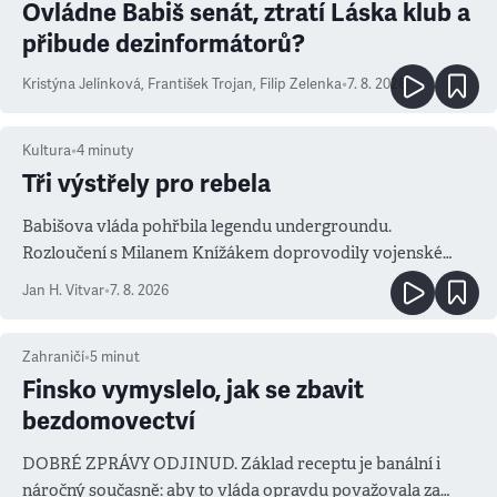
Ovládne Babiš senát, ztratí Láska klub a
přibude dezinformátorů?
Kristýna Jelínková
,
František Trojan
,
Filip Zelenka
•
7. 8. 2026
Kultura
•
4
minuty
Tři výstřely pro rebela
Babišova vláda pohřbila legendu undergroundu.
Rozloučení s Milanem Knížákem doprovodily vojenské
salvy i kritika pokrokářů
Jan H. Vitvar
•
7. 8. 2026
Zahraničí
•
5
minut
Finsko vymyslelo, jak se zbavit
bezdomovectví
DOBRÉ ZPRÁVY ODJINUD. Základ receptu je banální i
náročný současně: aby to vláda opravdu považovala za