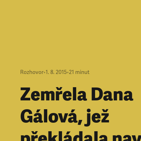
Rozhovor
•
1. 8. 2015
•
21
minut
Zemřela Dana
Gálová, jež
překládala na