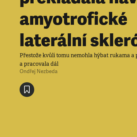
amyotrofické
laterální skler
Přestože kvůli tomu nemohla hýbat rukama a p
a pracovala dál
Ondřej Nezbeda