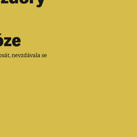
óze
sát, nevzdávala se