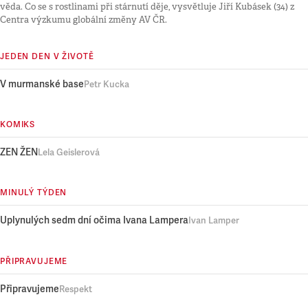
věda. Co se s rostlinami při stárnutí děje, vysvětluje Jiří Kubásek (34) z
Centra výzkumu globální změny AV ČR.
JEDEN DEN V ŽIVOTĚ
V murmanské base
Petr Kucka
KOMIKS
ZEN ŽEN
Lela Geislerová
MINULÝ TÝDEN
Uplynulých sedm dní očima Ivana Lampera
Ivan Lamper
PŘIPRAVUJEME
Připravujeme
Respekt