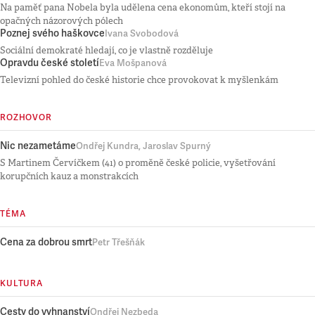
Na paměť pana Nobela byla udělena cena ekonomům, kteří stojí na
opačných názorových pólech
Poznej svého haškovce
Ivana Svobodová
Sociální demokraté hledají, co je vlastně rozděluje
Opravdu české století
Eva Mošpanová
Televizní pohled do české historie chce provokovat k myšlenkám
ROZHOVOR
Nic nezametáme
Ondřej Kundra, Jaroslav Spurný
S Martinem Červíčkem (41) o proměně české policie, vyšetřování
korupčních kauz a monstrakcích
TÉMA
Cena za dobrou smrt
Petr Třešňák
KULTURA
Cesty do vyhnanství
Ondřej Nezbeda