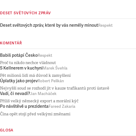
DESET SVĚTOVÝCH ZPRÁV
Deset světových zpráv, které by vás neměly minout
Respekt
KOMENTÁŘ
Babiš potápí Česko
Respekt
Proč tu nikdo nechce vládnout
S Kellnerem v kuchyni
Marek Švehla
Pět milionů lidí má důvod k zamyšlení
Úplatky jako projev
Robert Pelikán
Nejvyšší soud se rozhodl jít v kauze trafikantů proti ústavě
Vadí, či nevadí?
Jan Macháček
Příliš velký německý export a morální kýč
Po návštěvě u prezidenta
Fareed Zakaria
Čína opět stojí před velkými změnami
GLOSA