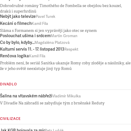
Dobrodružné romány Timothého de Fombella se obejdou bez kouzel,
draků i superhrdinů
Nebýt jako televize
Pavel Turek
Kecání o filmech
Kamil Fila
Sláma s Formanem si jen vyprávějí jako otec se synem
Poslouchat ušima i srdcem
Martin Groman
Co by bylo, kdyby...
Magdaléna Platzová
Kulturní servis 11. - 17. listopad 2013
Respekt
Renčova logika
Kamil Fila
Problém není, že seriál Sanitka ukazuje Romy coby zloděje a násilníky, ale
že v jeho světě neexistuje jiný typ Romů
DIVADLO
Šalina na vltavském nábřeží
Vladimír Mikulka
V Divadle Na zábradlí se zabydluje tým z brněnské Reduty
CIVILIZACE
Jak KGB bojovala za mír
Petr Luňák