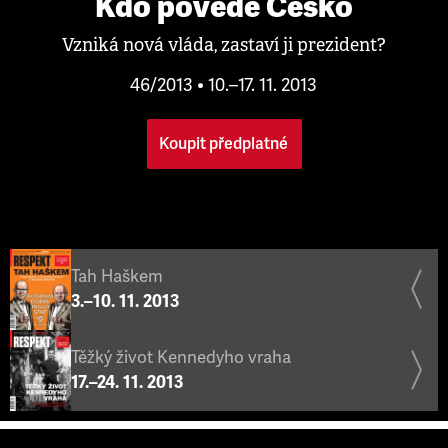
Kdo povede Česko
Vzniká nová vláda, zastaví ji prezident?
46/2013 • 10.–17. 11. 2013
Koupit předplatné
Tah Haškem
3.–10. 11. 2013
Těžký život Kennedyho vraha
17.–24. 11. 2013