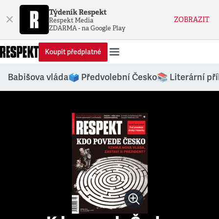
Týdeník Respekt
×
ZOBRAZIT
Respekt Media
ZDARMA - na Google Play
Koupit předplatné
Babišova vláda
🗳️ Předvolební Česko
📚 Literární př