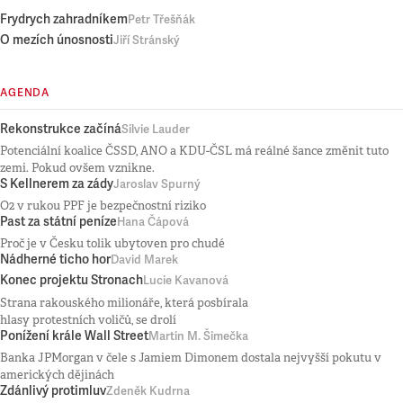
Frydrych zahradníkem
Petr Třešňák
O mezích únosnosti
Jiří Stránský
AGENDA
Rekonstrukce začíná
Silvie Lauder
Potenciální koalice ČSSD, ANO a KDU-ČSL má reálné šance změnit tuto
zemi. Pokud ovšem vznikne.
S Kellnerem za zády
Jaroslav Spurný
O2 v rukou PPF je bezpečnostní riziko
Past za státní peníze
Hana Čápová
Proč je v Česku tolik ubytoven pro chudé
Nádherné ticho hor
David Marek
Konec projektu Stronach
Lucie Kavanová
Strana rakouského milionáře, která posbírala
hlasy protestních voličů, se drolí
Ponížení krále Wall Street
Martin M. Šimečka
Banka JPMorgan v čele s Jamiem Dimonem dostala nejvyšší pokutu v
amerických dějinách
Zdánlivý protimluv
Zdeněk Kudrna