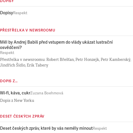
DOPISY
Dopisy
Respekt
PŘESTŘELKA V NEWSROOMU
Měl by Andrej Babiš před vstupem do vlády ukázat lustrační
osvědčení?
Respekt
Přestřelka v newsroomu: Robert Břešťan, Petr Honzejk, Petr Kamberský,
Jindřich Šídlo, Erik Tabery
DOPIS Z…
Wi-fi, káva, cukr
Zuzana Boehmová
Dopis z New Yorku
DESET ČESKÝCH ZPRÁV
Deset českých zpráv, které by vás neměly minout
Respekt