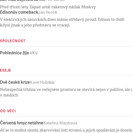
Před třiceti lety Západ ustál raketový nátlak Moskvy
Edisonův comeback
Jan Horčík
V elektrických zásuvkách dnes máme střídavý proud. Edison to chtěl
kdysi jinak a jeho představy se vracejí.
SPOLEČNOST
Pohlednice žije
-VKV-
ESEJE
Dvě české krize
Karel Hvížďala
Nebezpečná trhlina ve veřejném prostoru se otevírá nejen v politice, ale i
v médiích
OD VĚCI
Červená hmyz netáhne
Kateřina Mázdrová
Ač se to možná nezdá, zbarvování listí stromů a jejich opadávání je docela