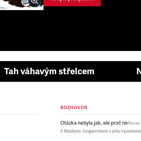
Tah váhavým střelcem
N
ROZHOVOR
Otázka nebyla jak, ale proč ne
Marek 
S Matějem Jungwirthem o jeho vysněném