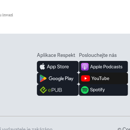
u invazí
Aplikace Respekt
Poslouchejte nás
 vydavatele je zakázáno
© Cop