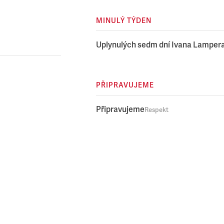
MINULÝ TÝDEN
Uplynulých sedm dní Ivana Lamper
PŘIPRAVUJEME
Připravujeme
Respekt