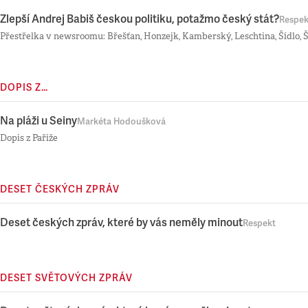
Zlepší Andrej Babiš českou politiku, potažmo český stát?
Respek
Přestřelka v newsroomu: Břešťan, Honzejk, Kamberský, Leschtina, Šídlo, 
DOPIS Z…
Na pláži u Seiny
Markéta Hodoušková
Dopis z Paříže
DESET ČESKÝCH ZPRÁV
Deset českých zpráv, které by vás neměly minout
Respekt
DESET SVĚTOVÝCH ZPRÁV