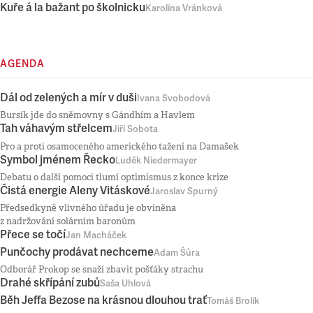
Kuře á la bažant po školnicku
Karolína Vránková
AGENDA
Dál od zelených a mír v duši
Ivana Svobodová
Bursík jde do sněmovny s Gándhím a Havlem
Tah váhavým střelcem
Jiří Sobota
Pro a proti osamoceného amerického tažení na Damašek
Symbol jménem Řecko
Luděk Niedermayer
Debatu o další pomoci tlumí optimismus z konce krize
Čistá energie Aleny Vitáskové
Jaroslav Spurný
Předsedkyně vlivného úřadu je obviněna
z nadržování solárním baronům
Přece se točí
Jan Macháček
Punčochy prodávat nechceme
Adam Šůra
Odborář Prokop se snaží zbavit pošťáky strachu
Drahé skřípání zubů
Saša Uhlová
Běh Jeffa Bezose na krásnou dlouhou trať
Tomáš Brolík