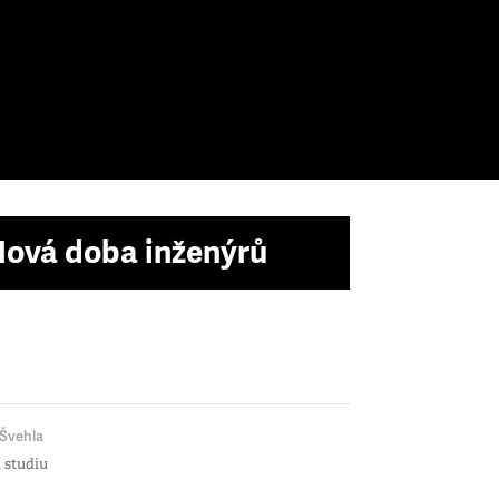
ová doba inženýrů
Švehla
 studiu