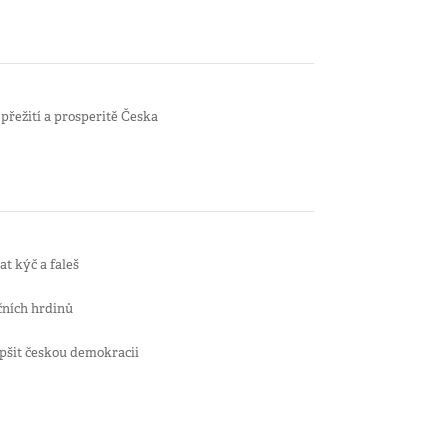
přežití a prosperitě Česka
t kýč a faleš
čních hrdinů
epšit českou demokracii