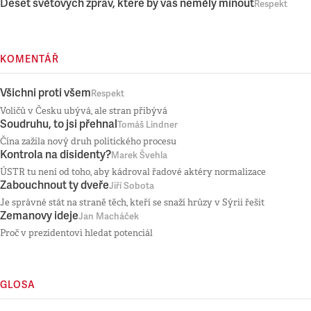
Deset světových zpráv, které by vás neměly minout
Respekt
KOMENTÁŘ
Všichni proti všem
Respekt
Voličů v Česku ubývá, ale stran přibývá
Soudruhu, to jsi přehnal
Tomáš Lindner
Čína zažila nový druh politického procesu
Kontrola na disidenty?
Marek Švehla
ÚSTR tu není od toho, aby kádroval řadové aktéry normalizace
Zabouchnout ty dveře
Jiří Sobota
Je správné stát na straně těch, kteří se snaží hrůzy v Sýrii řešit
Zemanovy ideje
Jan Macháček
Proč v prezidentovi hledat potenciál
GLOSA