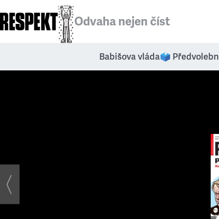
Odvaha nejen číst
Babišova vláda
🗳️ Předvolebn