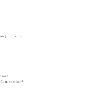
tomovým zbraním
ánková
 Co na to města?