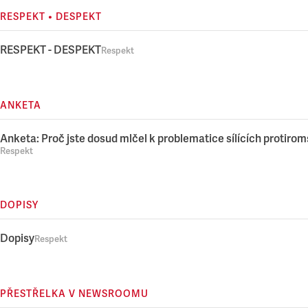
RESPEKT • DESPEKT
RESPEKT - DESPEKT
Respekt
ANKETA
Anketa: Proč jste dosud mlčel k problematice sílících protir
Respekt
DOPISY
Dopisy
Respekt
PŘESTŘELKA V NEWSROOMU