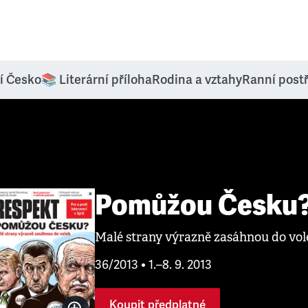
í Česko
📚 Literární příloha
Rodina a vztahy
Ranní post
Pomůžou Česku
Malé strany výrazně zasáhnou do vol
36/2013 • 1.–8. 9. 2013
Koupit předplatné