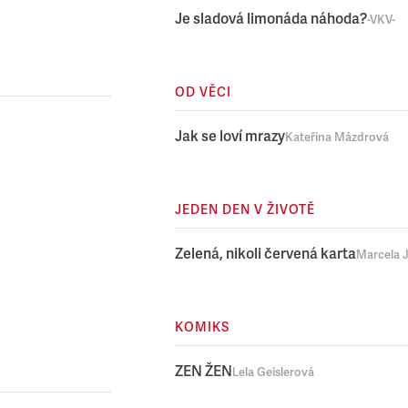
Je sladová limonáda náhoda?
-VKV-
OD VĚCI
Jak se loví mrazy
Kateřina Mázdrová
JEDEN DEN V ŽIVOTĚ
Zelená, nikoli červená karta
Marcela 
KOMIKS
ZEN ŽEN
Lela Geislerová