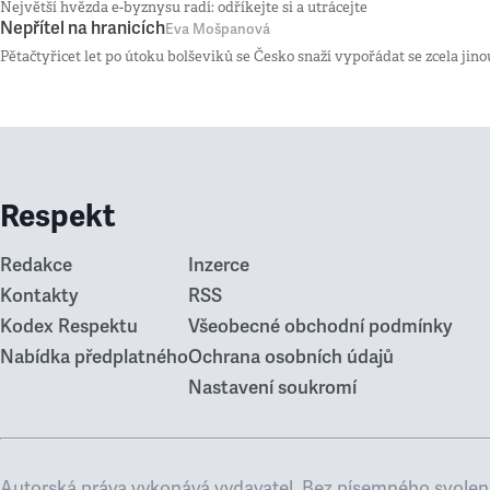
Největší hvězda e-byznysu radí: odříkejte si a utrácejte
Nepřítel na hranicích
Eva Mošpanová
Pětačtyřicet let po útoku bolševiků se Česko snaží vypořádat se zcela jino
Respekt
Redakce
Inzerce
Kontakty
RSS
Kodex Respektu
Všeobecné obchodní podmínky
Nabídka předplatného
Ochrana osobních údajů
Nastavení soukromí
Autorská práva vykonává vydavatel. Bez písemného svolení