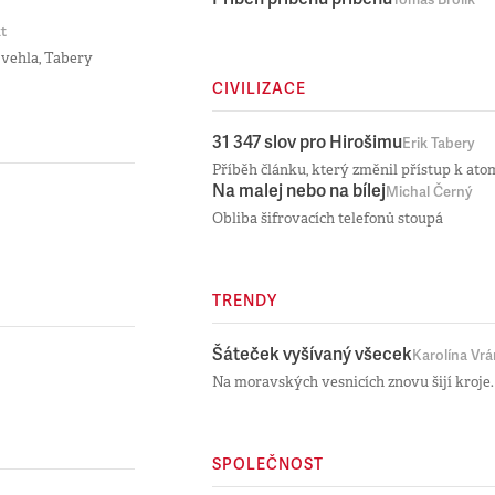
Tomáš Brolík
t
Švehla, Tabery
CIVILIZACE
31 347 slov pro Hirošimu
Erik Tabery
Příběh článku, který změnil přístup k a
Na malej nebo na bílej
Michal Černý
Obliba šifrovacích telefonů stoupá
TRENDY
Šáteček vyšívaný všecek
Karolína Vr
Na moravských vesnicích znovu šijí kroje.
SPOLEČNOST