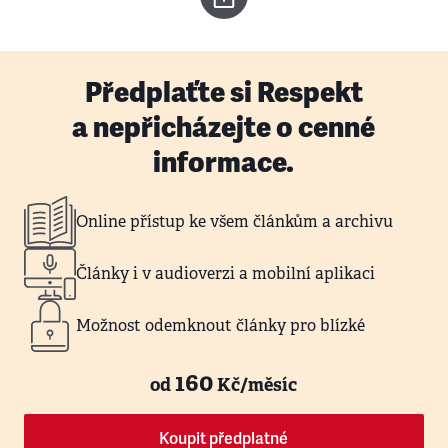
Předplaťte si Respekt
a nepřicházejte o cenné
informace.
Online přístup ke všem článkům a archivu
Články i v audioverzi a mobilní aplikaci
Možnost odemknout články pro blízké
160
od
Kč/měsíc
Koupit předplatné