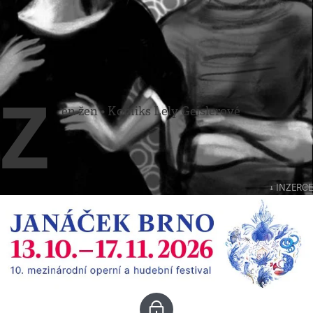
Komiks
•
9. 12. 2012
Zen žen
Lela Geislerová
Z
en žen • Komiks Lely Geislerové
↓ INZERCE