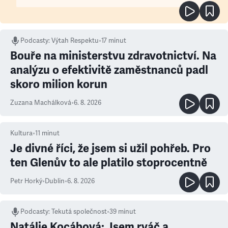
Podcasty
:
Výtah Respektu
•
17 minut
Bouře na ministerstvu zdravotnictví. Na
analýzu o efektivitě zaměstnanců padl
skoro milion korun
Zuzana Machálková
•
6. 8. 2026
Kultura
•
11
minut
Je divné říci, že jsem si užil pohřeb. Pro
ten Glenův to ale platilo stoprocentně
Petr Horký
•
Dublin
•
6. 8. 2026
Podcasty
:
Tekutá společnost
•
39 minut
Natálie Kocábová: Jsem rváč a