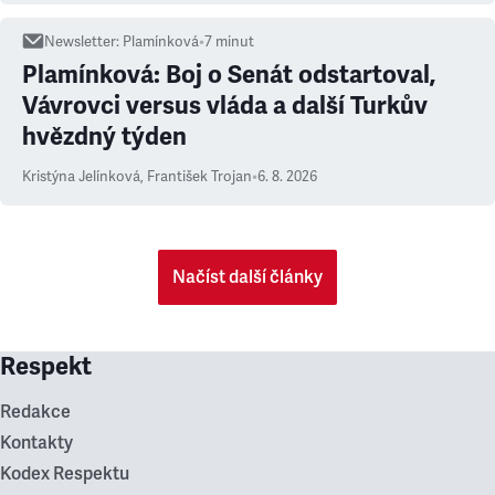
Newsletter
:
Plamínková
•
7
minut
Plamínková: Boj o Senát odstartoval,
Vávrovci versus vláda a další Turkův
hvězdný týden
Kristýna Jelínková
,
František Trojan
•
6. 8. 2026
Načíst další články
Respekt
Redakce
Kontakty
Kodex Respektu