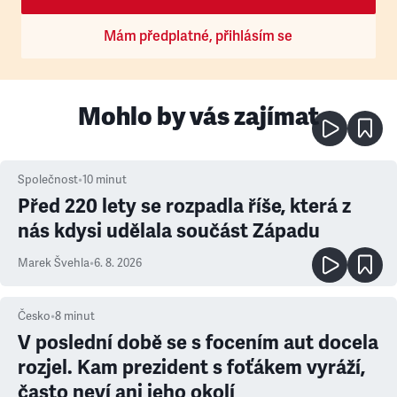
Mám předplatné, přihlásím se
Mohlo by vás zajímat
Společnost
•
10
minut
Před 220 lety se rozpadla říše, která z
nás kdysi udělala součást Západu
Marek Švehla
•
6. 8. 2026
Česko
•
8
minut
V poslední době se s focením aut docela
rozjel. Kam prezident s foťákem vyráží,
často neví ani jeho okolí