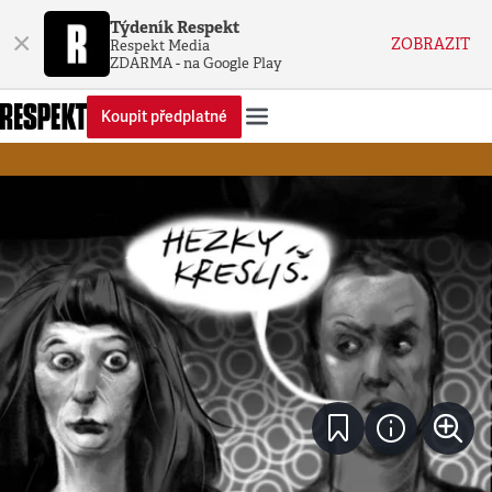
Týdeník Respekt
×
ZOBRAZIT
Respekt Media
ZDARMA - na Google Play
Koupit předplatné