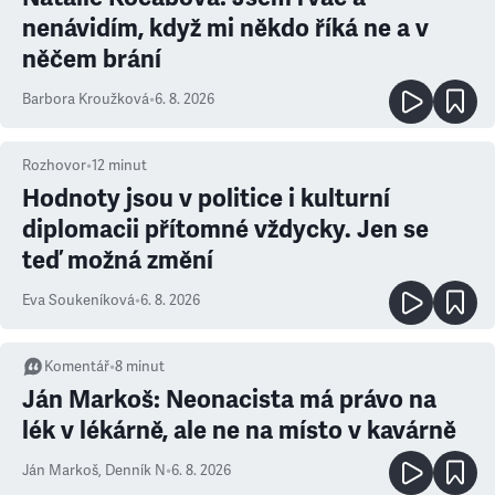
nenávidím, když mi někdo říká ne a v
něčem brání
Barbora Kroužková
•
6. 8. 2026
Rozhovor
•
12
minut
Hodnoty jsou v politice i kulturní
diplomacii přítomné vždycky. Jen se
teď možná změní
Eva Soukeníková
•
6. 8. 2026
Komentář
•
8
minut
Ján Markoš: Neonacista má právo na
lék v lékárně, ale ne na místo v kavárně
Ján Markoš
,
Denník N
•
6. 8. 2026