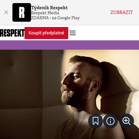
Týdeník Respekt
×
ZOBRAZIT
Respekt Media
ZDARMA - na Google Play
Koupit předplatné