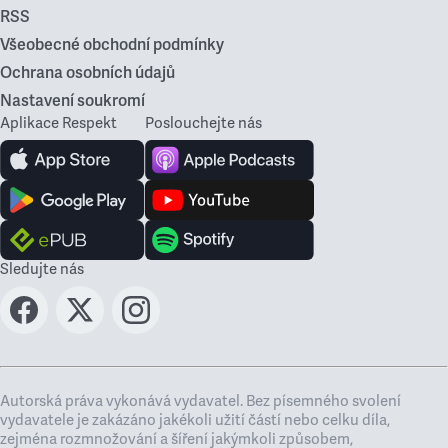
RSS
Všeobecné obchodní podmínky
Ochrana osobních údajů
Nastavení soukromí
Aplikace Respekt
Poslouchejte nás
Sledujte nás
Autorská práva vykonává vydavatel. Bez písemného svolení
vydavatele je zakázáno jakékoli užití částí nebo celku díla,
zejména rozmnožování a šíření jakýmkoli způsobem,