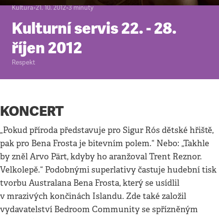
Kultura
•
21. 10. 2012
•
3
minuty
Kulturní servis 22. - 28.
říjen 2012
Respekt
KONCERT
„Pokud příroda představuje pro Sigur Rós dětské hřiště,
pak pro Bena Frosta je bitevním polem.“ Nebo: „Takhle
by zněl Arvo Pärt, kdyby ho aranžoval Trent Reznor.
Velkolepě.“ Podobnými superlativy častuje hudební tisk
tvorbu Australana Bena Frosta, který se usídlil
v mrazivých končinách Islandu. Zde také založil
vydavatelství Bedroom Community se spřízněným