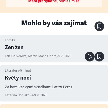
Mám předplatné, přihlásím se
Mohlo by vás zajímat
Komiks
Zen žen
Lela Geislerová
,
Martin Mach Ondřej
•
9. 8. 2026
Literatura
•
5
minut
Květy noci
Za komiksovými skladbami Laury Pérez
Kateřina Čopjaková
•
9. 8. 2026