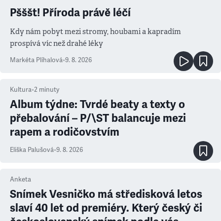
Pšššt! Příroda právě léčí
Kdy nám pobyt mezi stromy, houbami a kapradím
prospívá víc než drahé léky
Markéta Plíhalová
•
9. 8. 2026
Kultura
•
2
minuty
Album týdne: Tvrdé beaty a texty o
přebalování – P/\ST balancuje mezi
rapem a rodičovstvím
Eliška Palušová
•
9. 8. 2026
Anketa
Snímek Vesničko má středisková letos
slaví 40 let od premiéry. Který český či