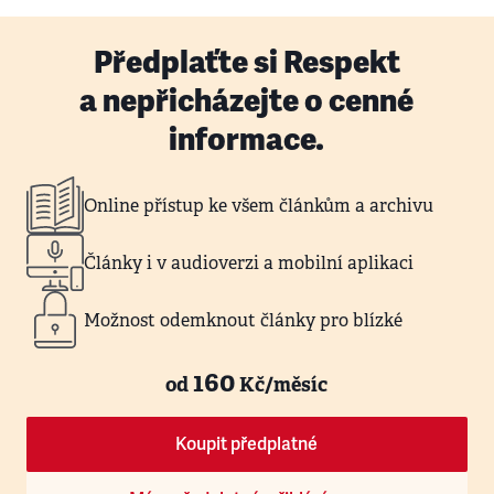
Předplaťte si Respekt
a nepřicházejte o cenné
informace.
Online přístup ke všem článkům a archivu
Články i v audioverzi a mobilní aplikaci
Možnost odemknout články pro blízké
160
od
Kč/měsíc
Koupit předplatné