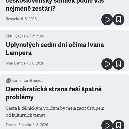
československý snímek podle vás
nejméně zestárl?
Respekt
•
9. 8. 2026
Minulý týden
•
3
minuty
Uplynulých sedm dní očima Ivana
Lampera
Ivan Lamper
•
9. 8. 2026
Komentář
•
6
minut
Demokratická strana řeší špatné
problémy
Cesta k dělnickým voličům by měla začít ústupem
od kulturních témat
Fareed Zakaria
•
9. 8. 2026