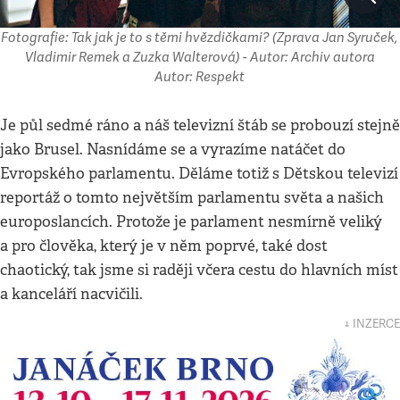
Fotografie: Tak jak je to s těmi hvězdičkami? (Zprava Jan Syruček,
Vladimir Remek a Zuzka Walterová) - Autor: Archiv autora
Autor: Respekt
Je půl sedmé ráno a náš televizní štáb se probouzí stejně
jako Brusel. Nasnídáme se a vyrazíme natáčet do
Evropského parlamentu. Děláme totiž s Dětskou televizí
reportáž o tomto největším parlamentu světa a našich
europoslancích. Protože je parlament nesmírně veliký
a pro člověka, který je v něm poprvé, také dost
chaotický, tak jsme si raději včera cestu do hlavních míst
a kanceláří nacvičili.
↓ INZERCE