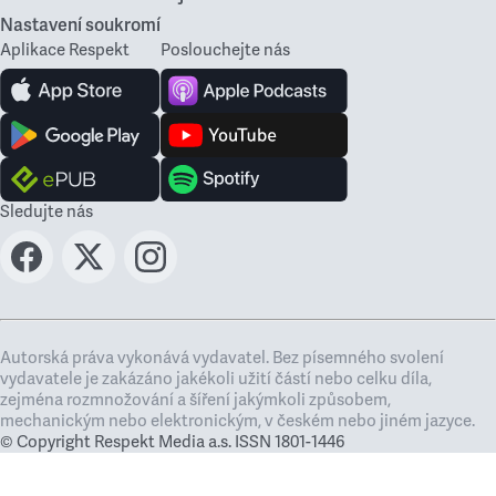
Nastavení soukromí
Aplikace Respekt
Poslouchejte nás
Sledujte nás
Autorská práva vykonává vydavatel. Bez písemného svolení
vydavatele je zakázáno jakékoli užití částí nebo celku díla,
zejména rozmnožování a šíření jakýmkoli způsobem,
mechanickým nebo elektronickým, v českém nebo jiném jazyce.
© Copyright Respekt Media a.s. ISSN 1801-1446