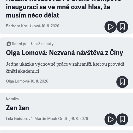
inauguraci se ve mně ozval hlas, že
musím něco dělat
Barbora Kroužková
•
10. 8. 2026
Ranní postřeh
•
3
minuty
Olga Lomová: Nezvaná návštěva z Číny
Jedna ukázka výchovné práce v zahraničí, kterou provádí
čínští akademici
Olga Lomová
•
10. 8. 2026
Komiks
Zen žen
Lela Geislerová
,
Martin Mach Ondřej
•
9. 8. 2026