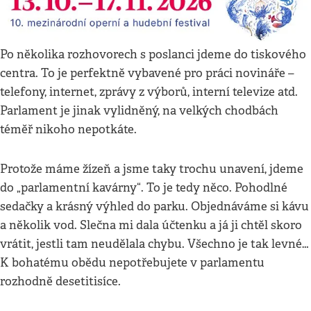
Po několika rozhovorech s poslanci jdeme do tiskového
centra. To je perfektně vybavené pro práci novináře –
telefony, internet, zprávy z výborů, interní televize atd.
Parlament je jinak vylidněný, na velkých chodbách
téměř nikoho nepotkáte.
Protože máme žízeň a jsme taky trochu unavení, jdeme
do „parlamentní kavárny“. To je tedy něco. Pohodlné
sedačky a krásný výhled do parku. Objednáváme si kávu
a několik vod. Slečna mi dala účtenku a já ji chtěl skoro
vrátit, jestli tam neudělala chybu. Všechno je tak levné…
K bohatému obědu nepotřebujete v parlamentu
rozhodně desetitisíce.