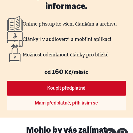
informace.
Online přístup ke všem článkům a archivu
Články i v audioverzi a mobilní aplikaci
Možnost odemknout články pro blízké
160
od
Kč/měsíc
Koupit předplatné
Mám předplatné, přihlásím se
Mohlo by vás zajímat