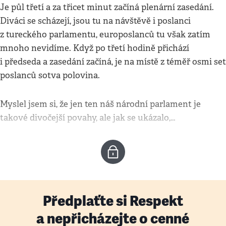
Je půl třetí a za třicet minut začíná plenární zasedání.
Diváci se scházejí, jsou tu na návštěvě i poslanci
z tureckého parlamentu, europoslanců tu však zatím
mnoho nevidíme. Když po třetí hodině přichází
i předseda a zasedání začíná, je na místě z téměř osmi set
poslanců sotva polovina.
Myslel jsem si, že jen ten náš národní parlament je
takové divočejší povahy, ale jak se ukázalo,…
Předplaťte si Respekt
a nepřicházejte o cenné