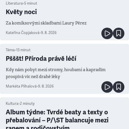
Literatura
•
5
minut
Květy noci
Za komiksovými skladbami Laury Pérez
Kateřina Čopjaková
•
9. 8. 2026
Téma
•
13
minut
Pšššt! Příroda právě léčí
Kdy nám pobyt mezi stromy, houbami a kapradím
prospívá víc než drahé léky
Markéta Plíhalová
•
9. 8. 2026
Kultura
•
2
minuty
Album týdne: Tvrdé beaty a texty o
přebalování – P/\ST balancuje mezi
rapem a rodičovstvím