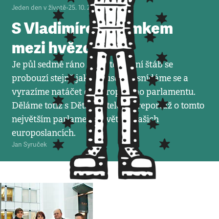
Jeden den v životě
•
25. 10. 2008
•
4
minuty
S Vladimírem Remkem
mezi hvězdami
Je půl sedmé ráno a náš televizní štáb se
probouzí stejně jako Brusel. Nasnídáme se a
vyrazíme natáčet do Evropského parlamentu.
Děláme totiž s Dětskou televizí reportáž o tomto
největším parlamentu světa a našich
europoslancích.
Jan Syruček