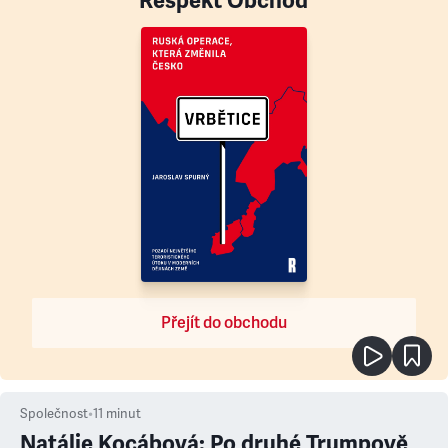
Respekt Obchod
Přejít do obchodu
Společnost
•
11
minut
Natálie Kocábová: Po druhé Trumpově