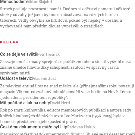
Mimochodem
Viktor Šlajchrt
Strach posiluje pozornost i paměť. Dodnes si z dětství pamatuji některé
stezky odvahy, jež jsem byl nucen absolvovat na různých letních
táborech. Vedly obvykle ke hřbitovu, pokud byl nějaký v dosahu, a
vychovatelé nám předtím dlouze vyprávěli o strašidlech.
KULTURA
Co se děje ve světě
Petr Třešňák
Z bezejmenné armády sprejerů se počátkem tohoto století vyšvihl mezi
známé umělce hlavně díky schopnosti zaútočit ve správný čas na
správném místě.
Událost v televizi
Vladimír Just
Za televizní antiudálost ne snad měsíce, ale (přinejmenším) roku považuji
magazín Víkend, odvysílaný minulé pondělí ve 22 hodin na Nově. Téma:
„jeden den s prezidentem republiky“.
Mít počítač a lak na nehty
David Hertl
Rok po smrti knihovníka, editora memoárových publikací a autora řady
knížek hloubavých dětských textů Ivo Markvarta (1956–2005) byla v
Lounech představena jeho poslední práce.
Českému dokumentu může být i líp
Radovan Holub
Mezinárodní festival dokumentárních filmů v Jihlavě se už deset let snaží