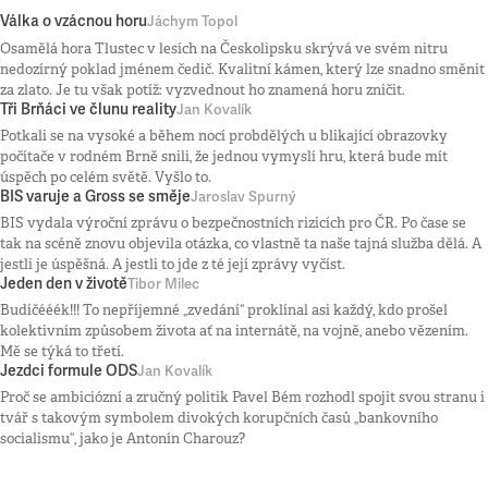
Válka o vzácnou horu
Jáchym Topol
Osamělá hora Tlustec v lesích na Českolipsku skrývá ve svém nitru
nedozírný poklad jménem čedič. Kvalitní kámen, který lze snadno směnit
za zlato. Je tu však potíž: vyzvednout ho znamená horu zničit.
Tři Brňáci ve člunu reality
Jan Kovalík
Potkali se na vysoké a během nocí probdělých u blikající obrazovky
počítače v rodném Brně snili, že jednou vymyslí hru, která bude mít
úspěch po celém světě. Vyšlo to.
BIS varuje a Gross se směje
Jaroslav Spurný
BIS vydala výroční zprávu o bezpečnostních rizicích pro ČR. Po čase se
tak na scéně znovu objevila otázka, co vlastně ta naše tajná služba dělá. A
jestli je úspěšná. A jestli to jde z té její zprávy vyčíst.
Jeden den v životě
Tibor Milec
Budíčééék!!! To nepříjemné „zvedání“ proklínal asi každý, kdo prošel
kolektivním způsobem života ať na internátě, na vojně, anebo vězením.
Mě se týká to třetí.
Jezdci formule ODS
Jan Kovalík
Proč se ambiciózní a zručný politik Pavel Bém rozhodl spojit svou stranu i
tvář s takovým symbolem divokých korupčních časů „bankovního
socialismu“, jako je Antonín Charouz?