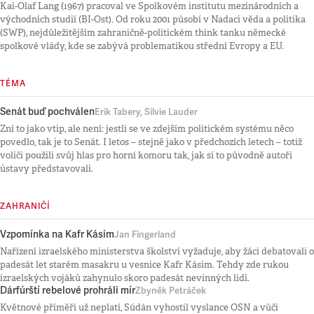
Kai-Olaf Lang (1967) pracoval ve Spolkovém institutu mezinárodních a
východních studií (BI-Ost). Od roku 2001 působí v Nadaci věda a politika
(SWP), nejdůležitějším zahraničně-politickém think tanku německé
spolkové vlády, kde se zabývá problematikou střední Evropy a EU.
TÉMA
Senát buď pochválen
Erik Tabery, Silvie Lauder
Zní to jako vtip, ale není: jestli se ve zdejším politickém systému něco
povedlo, tak je to Senát. I letos – stejně jako v předchozích letech – totiž
voliči použili svůj hlas pro horní komoru tak, jak si to původně autoři
ústavy představovali.
ZAHRANIČÍ
Vzpomínka na Kafr Kásim
Jan Fingerland
Nařízení izraelského ministerstva školství vyžaduje, aby žáci debatovali o
padesát let starém masakru u vesnice Kafr Kásim. Tehdy zde rukou
izraelských vojáků zahynulo skoro padesát nevinných lidí.
Dárfúrští rebelové prohráli mír
Zbyněk Petráček
Květnové příměří už neplatí, Súdán vyhostil vyslance OSN a vůči