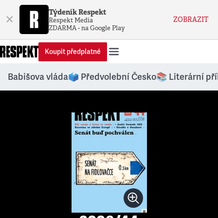
Týdeník Respekt
×
ZOBRAZIT
Respekt Media
ZDARMA - na Google Play
Koupit předplatné
Babišova vláda
🗳️ Předvolební Česko
📚 Literární př