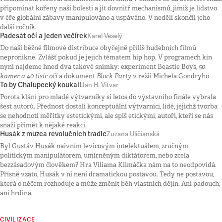
připomínat kořeny naší bolesti a jít dovnitř mechanismů, jimiž je lidstvo
v éře globální zábavy manipulováno a uspáváno. V neděli skončil jeho
další ročník.
Padesát očí a jeden večírek
Karel Veselý
Do naší běžné filmové distribuce obyčejně příliš hudebních filmů
nepronikne. Zvlášť pokud je jejich tématem hip hop. V programech kin
nyní najdeme hned dva takové snímky: experiment Beastie Boys,
50
kamer a 40 tisíc očí
a dokument
Block Party
v režii Michela Gondryho
To by Chalupecký koukal!
Jan H. Vitvar
Porota klání pro mladé výtvarníky si letos do výstavního finále vybrala
šest autorů. Přednost dostali konceptuální výtvarníci, lidé, jejichž tvorba
se nehodnotí měřítky estetickými, ale spíš etickými, autoři, kteří se nás
snaží přimět k nějaké reakci.
Husák z muzea revolučních tradic
Zuzana Uličianská
Byl Gustáv Husák naivním levicovým intelektuálem, zručným
politickým manipulátorem, umírněným diktátorem, nebo zcela
bezzásadovým člověkem? Hra Viliama Klimáčka nám na to neodpovídá.
Přísně vzato, Husák v ní není dramatickou postavou. Tedy ne postavou,
která o něčem rozhoduje a může změnit běh vlastních dějin. Ani padouch,
ani hrdina.
CIVILIZACE