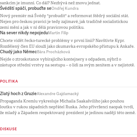
sankcím je imunní. Co dál? Nezbývá než znovu jednat.
Švédští spáči, probuďte se
Ondřej Kundra
Nový premiér má Švédy "probudit" a reformovat štědrý sociální stát.
Nejen pro českou pravici je tedy zajímavé, jak tradičně socialistickou
zemi mění a jak v ní dělá pravicovou politiku.
Na sever nikdy nepojedu
Martin Filip
Chcete vidět řecko-turecké problémy v první linii? Navštivte Kypr.
Rozdělený člen EU slouží jako zkumavka evropského přístupu k Ankaře.
Chudý jako Němec
Bára Procházková
Nejde o ztroskotance vybírajícího kontejnery s odpadem, nýbrž o
zástupce střední vrstvy na sestupu – o lidi za svým zenitem a v nejistotě.
POLITIKA
Zlatý hoch z Gruzie
Alexandre Gajdamacký
Propaganda Kremlu vykresluje Michaila Saakašviliho jako pouhou
loutku v rukou západních nepřátel Ruska. Jeho přívrženci naopak tvrdí,
že mladý a Západem respektovaný prezident je jedinou nadějí této země.
DISKUSE