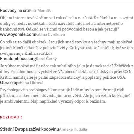
Podvody na síti
Petr Mandík
Objem internetové zločinnosti rok od roku narůstá. S několika masovými
útoky se nedávno setkali i čeští uživatelé internetu a internetového
bankovnictví. Odkud se všichni ti podvodníci berou a jak pracují?
www.oyonale.com
Fatima Cvrčková
Co odkaz, to další obrázek. Jsou jich snad stovky a všechny mají společné
jediné: končí-nekončí v polovině věty. Co byste ostatně chtěli, když se ten
svět jmenuje Kniha začátků?
Freedomhouse.org
Karel Černý
Je vůbec možné měřit něco tak subtilního, jako je demokracie? Žebříček z
dílny Freedomhouse vychází ze Všeobecné deklarace lidských práv OSN.
Kritici namítají, že je příliš „západocentrický“ a poplatný politice USA.
Obraz ráje
Hana Librová
Psychologové a sociologové konstatují: Lidé mluví o tom, že mají rádi
přírodu, a celkem není důvodu jim to nevěřit. Ale jejich vztah ke krajině
je ambivalentní. Mají například výrazný odpor k bažinám.
ROZHOVOR
Střední Evropa zažívá kocovinu
Anneke Hudalla