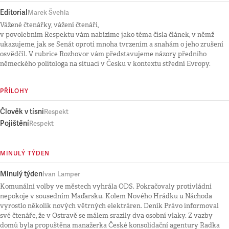
Editorial
Marek Švehla
Vážené čtenářky, vážení čtenáři,
v povolebním Respektu vám nabízíme jako téma čísla článek, v němž
ukazujeme, jak se Senát oproti mnoha tvrzením a snahám o jeho zrušení
osvědčil. V rubrice Rozhovor vám představujeme názory předního
německého politologa na situaci v Česku v kontextu střední Evropy.
PŘÍLOHY
Člověk v tísni
Respekt
Pojištění
Respekt
MINULÝ TÝDEN
Minulý týden
Ivan Lamper
Komunální volby ve městech vyhrála ODS. Pokračovaly protivládní
nepokoje v sousedním Maďarsku. Kolem Nového Hrádku u Náchoda
vyrostlo několik nových větrných elektráren. Deník Právo informoval
své čtenáře, že v Ostravě se málem srazily dva osobní vlaky. Z vazby
domů byla propuštěna manažerka České konsolidační agentury Radka