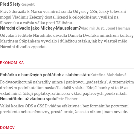
Před 5 lety
Respekt
Právě dorazila k Marsu vesmírná sonda Odyssey 2001, český televizní
mogul Vladimír Železný dostal licenci k celoplošnému vysílání na
Slovensku a začala válka proti Tálibánu.
Národní divadlo jako Mickey-Mausoleum?
Vladimír Just, Josef Herman
Odvolání ředitele Národního divadla Daniela Dvořáka ministrem kultury
Martinem Štěpánkem vyvolalo i důležitou otázku, jak by vlastně mělo
Národní divadlo vypadat.
EKONOMIKA
Pohádka o hamižných počtářích a slabém státu
Kateřina Mahdalová
Po dvacetikoruně nahradily mince i papírovou „padesátku“. A tuzemským
drobným podnikatelům naskočila další vráska. Zdejší banky si totiž za
vklad mincí účtují poplatky, zatímco za vklad papírových peněz nikoli.
Nesmiřitelní už vládnou spolu
Petr Fischer
Velká koalice ODS a ČSSD vládne efektivně i bez formálního potvrzení
prezidenta nebo sněmovny, prostě proto, že cesta nikam jinam nevede.
DOMOV