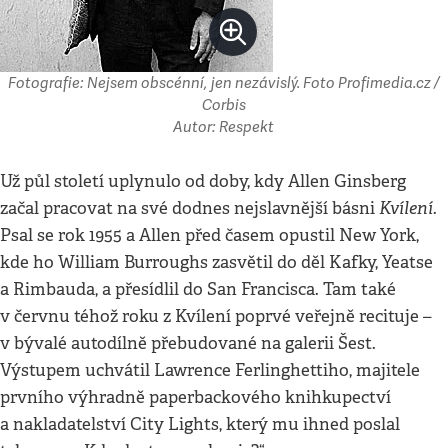
Fotografie: Nejsem obscénní, jen nezávislý. Foto Profimedia.cz /
Corbis
Autor: Respekt
Už půl století uplynulo od doby, kdy Allen Ginsberg
Kvílení
začal pracovat na své dodnes nejslavnější básni
.
Psal se rok 1955 a Allen před časem opustil New York,
kde ho William Burroughs zasvětil do děl Kafky, Yeatse
a Rimbauda, a přesídlil do San Francisca. Tam také
v červnu téhož roku z Kvílení poprvé veřejně recituje –
v bývalé autodílně přebudované na galerii Šest.
Výstupem uchvátil Lawrence Ferlinghettiho, majitele
prvního výhradně paperbackového knihkupectví
a nakladatelství City Lights, který mu ihned poslal