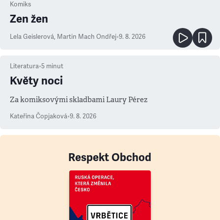
Komiks
Zen žen
Lela Geislerová
,
Martin Mach Ondřej
•
9. 8. 2026
Literatura
•
5
minut
Květy noci
Za komiksovými skladbami Laury Pérez
Kateřina Čopjaková
•
9. 8. 2026
Respekt Obchod