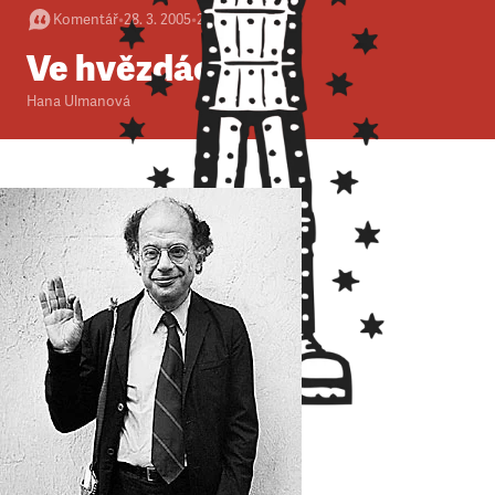
Komentář
•
28. 3. 2005
•
2
minuty
Ve hvězdách
Hana Ulmanová