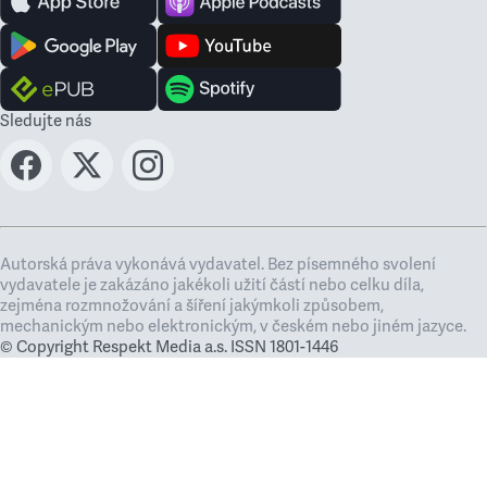
Sledujte nás
Autorská práva vykonává vydavatel. Bez písemného svolení
vydavatele je zakázáno jakékoli užití částí nebo celku díla,
zejména rozmnožování a šíření jakýmkoli způsobem,
mechanickým nebo elektronickým, v českém nebo jiném jazyce.
© Copyright Respekt Media a.s. ISSN 1801-1446