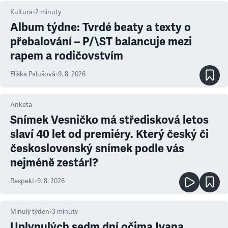
Kultura
•
2
minuty
Album týdne: Tvrdé beaty a texty o
přebalování – P/\ST balancuje mezi
rapem a rodičovstvím
Eliška Palušová
•
9. 8. 2026
Anketa
Snímek Vesničko má středisková letos
slaví 40 let od premiéry. Který český či
československý snímek podle vás
nejméně zestárl?
Respekt
•
9. 8. 2026
Minulý týden
•
3
minuty
Uplynulých sedm dní očima Ivana