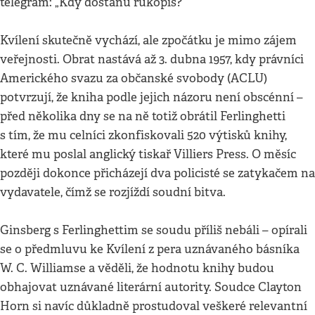
telegram: „Kdy dostanu rukopis?“
Kvílení skutečně vychází, ale zpočátku je mimo zájem
veřejnosti. Obrat nastává až 3. dubna 1957, kdy právníci
Amerického svazu za občanské svobody (ACLU)
potvrzují, že kniha podle jejich názoru není obscénní –
před několika dny se na ně totiž obrátil Ferlinghetti
s tím, že mu celníci zkonfiskovali 520 výtisků knihy,
které mu poslal anglický tiskař Villiers Press. O měsíc
později dokonce přicházejí dva policisté se zatykačem na
vydavatele, čímž se rozjíždí soudní bitva.
Ginsberg s Ferlinghettim se soudu příliš nebáli – opírali
se o předmluvu ke Kvílení z pera uznávaného básníka
W. C. Williamse a věděli, že hodnotu knihy budou
obhajovat uznávané literární autority. Soudce Clayton
Horn si navíc důkladně prostudoval veškeré relevantní