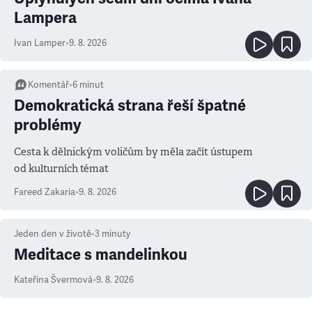
Lampera
Ivan Lamper
•
9. 8. 2026
Komentář
•
6
minut
Demokratická strana řeší špatné
problémy
Cesta k dělnickým voličům by měla začít ústupem
od kulturních témat
Fareed Zakaria
•
9. 8. 2026
Jeden den v životě
•
3
minuty
Meditace s mandelinkou
Kateřina Švermová
•
9. 8. 2026