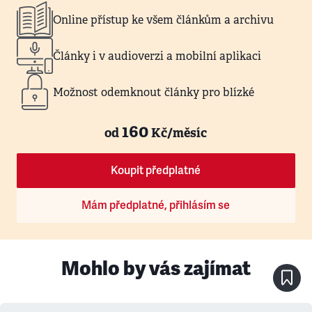
Online přístup ke všem článkům a archivu
Články i v audioverzi a mobilní aplikaci
Možnost odemknout články pro blízké
160
od
Kč/měsíc
Koupit předplatné
Mám předplatné, přihlásím se
Mohlo by vás zajímat