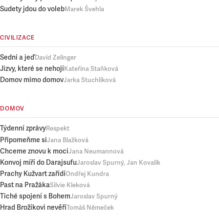
Sudety jdou do voleb
Marek Švehla
CIVILIZACE
Sedni a jeď
David Zelinger
Jizvy, které se nehojí
Kateřina Staňková
Domov mimo domov
Jarka Stuchlíková
DOMOV
Týdenní zprávy
Respekt
Připomeňme si
Jana Blažková
Chceme znovu k moci
Jana Neumannová
Konvoj míří do Darajsufu
Jaroslav Spurný, Jan Kovalík
Prachy Kužvart zařídí
Ondřej Kundra
Past na Pražáka
Silvie Kleková
Tiché spojení s Bohem
Jaroslav Spurný
Hrad Brožíkovi nevěří
Tomáš Němeček