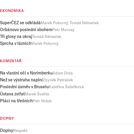
EKONOMIKA
SuperČEZ se odkládá
Marek Pokorný, Tomáš Němeček
Orbánovo poslední sbohem
Petr Morvay
Tři glosy na okraj
Tomáš Němeček
Sprcha v lázních
Marek Pokorný
KOMENTÁŘ
Na vlastní oči v Norimberku
Adam Drda
Než se výstraha naplní
Zbyněk Petráček
Poslední úsměv v Bruselu
Kateřina Šafaříková
Ústava zvířat
Marek Švehla
Ptáci na třešních
Petr Holub
DOPISY
Dopisy
Respekt