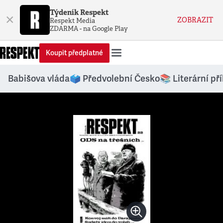
Týdeník Respekt
×
ZOBRAZIT
Respekt Media
ZDARMA - na Google Play
Koupit předplatné
Babišova vláda
🗳️ Předvolební Česko
📚 Literární př