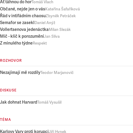
Ať táhnou do hor
Tomáš Vlach
Občané, nejde jen o vás
Kateřina Šafaříková
Řád v intifádním chaosu
Zbyněk Petráček
Semafor se zasekl
Daniel Anýž
Vollertsenova jedenáctka
Milan Slezák
Míč - klíč k porozumění
Jan Slíva
Z minulého týdne
Respekt
ROZHOVOR
Nezajímají mě rozdíly
Teodor Marjanovič
DISKUSE
Jak dohnat Harvard
Tomáš Vysušil
TÉMA
Karlovy Vary proti korupci
Jiří Hynek