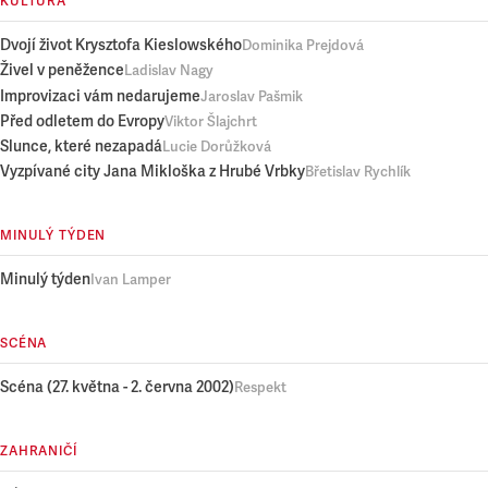
KULTURA
Dvojí život Krysztofa Kieslowského
Dominika Prejdová
Živel v peněžence
Ladislav Nagy
Improvizaci vám nedarujeme
Jaroslav Pašmik
Před odletem do Evropy
Viktor Šlajchrt
Slunce, které nezapadá
Lucie Dorůžková
Vyzpívané city Jana Mikloška z Hrubé Vrbky
Břetislav Rychlík
MINULÝ TÝDEN
Minulý týden
Ivan Lamper
SCÉNA
Scéna (27. května - 2. června 2002)
Respekt
ZAHRANIČÍ