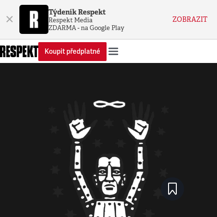
Týdeník Respekt
×
ZOBRAZIT
Respekt Media
ZDARMA - na Google Play
Koupit předplatné