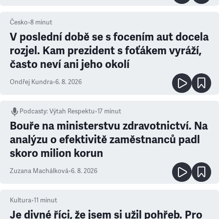
Česko
•
8
minut
V poslední době se s focením aut docela
rozjel. Kam prezident s foťákem vyráží,
často neví ani jeho okolí
Ondřej Kundra
•
6. 8. 2026
Podcasty
:
Výtah Respektu
•
17 minut
Bouře na ministerstvu zdravotnictví. Na
analýzu o efektivitě zaměstnanců padl
skoro milion korun
Zuzana Machálková
•
6. 8. 2026
Kultura
•
11
minut
Je divné říci, že jsem si užil pohřeb. Pro