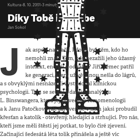
Kultura
•
8. 10. 2001
•
3
minuty
Díky Tobě i za Tebe
Jan Sokol
J
ak aspoň naznačit, kdo to byl, těm, kdo ho
nemohli znát? Těm, kdo nezažili jeho úžasný
intelekt, energii a odvahu? Jiří Němec patřil
ke generaci, která už většinou nešla do lágrů,
a s obvyklými nesnázemi vystudoval klinickou
psychologii. Tam se setkal s daseinsanalýzou
L. Binswangera, která jej přivedla k femomenologii
a k Janu Patočkovi. Ale zároveň se v něm jaksi probudil
křesťan a katolík - otevřený, hledající a strhující. Pro nás,
kteří jsme měli štěstí jej potkat, to bylo čiré zjevení.
Začínající šedesátá léta tolik přinášela a ještě víc