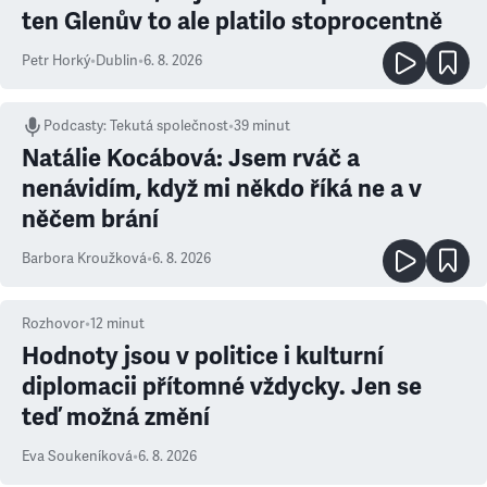
ten Glenův to ale platilo stoprocentně
Petr Horký
•
Dublin
•
6. 8. 2026
Podcasty
:
Tekutá společnost
•
39 minut
Natálie Kocábová: Jsem rváč a
nenávidím, když mi někdo říká ne a v
něčem brání
Barbora Kroužková
•
6. 8. 2026
Rozhovor
•
12
minut
Hodnoty jsou v politice i kulturní
diplomacii přítomné vždycky. Jen se
teď možná změní
Eva Soukeníková
•
6. 8. 2026