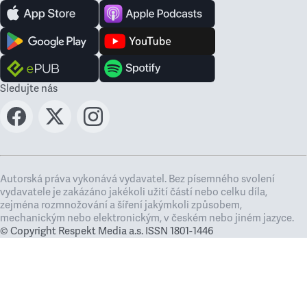
Sledujte nás
Autorská práva vykonává vydavatel. Bez písemného svolení
vydavatele je zakázáno jakékoli užití částí nebo celku díla,
zejména rozmnožování a šíření jakýmkoli způsobem,
mechanickým nebo elektronickým, v českém nebo jiném jazyce.
© Copyright Respekt Media a.s. ISSN 1801-1446