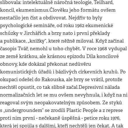
slibovala: intelektuálně náročná teologie, Teilhard,
koncil, ekumenismus.Člověku jeho formátu ovšem
nestačilo jen číst a obdivovat. Nejdřív to byly
psychologické semináře, od roku 1962 ekumenické
schůzky v Jirchářích a brzy nato i první překlady
a publikace, „knížky“, které něžně miloval. Když začínal
časopis Tvář, nemohl u toho chybět. V roce 1968 vydupal
ze země krátkou, ale krásnou epizodu Díla koncilové
obnovy, kde dokázal překonat nedůvěru
komunistických úřadů i bázlivých církevních kruhů. Po
okupaci odešel do Rakouska, ale brzy se vrátil, protože
nechtěl opustit, co tak slibně začal.Depresivní nálada
normalizačních let se mu ovšem nevyhnula, i když na ni
reagoval svým neopakovatelným způsobem. Ze styků
s „undergroundem“ se zrodili Plastic People a z represe
proti nim první - nečekaně úspěšná - petice roku 1976,
která jej spojila s dalšími, kteří nechtěli jen čekat. A tak