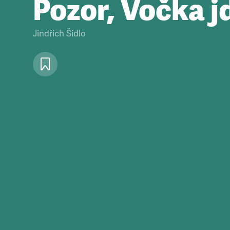
Pozor, Vočka j
Jindřich Šídlo