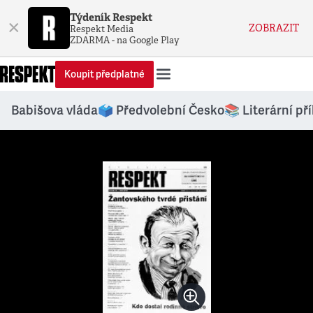
Týdeník Respekt
×
ZOBRAZIT
Respekt Media
ZDARMA - na Google Play
Koupit předplatné
Babišova vláda
🗳️ Předvolební Česko
📚 Literární př