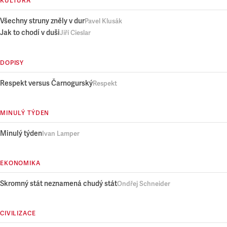
KULTURA
Všechny struny zněly v dur
Pavel Klusák
Jak to chodí v duši
Jiří Cieslar
DOPISY
Respekt versus Čarnogurský
Respekt
MINULÝ TÝDEN
Minulý týden
Ivan Lamper
EKONOMIKA
Skromný stát neznamená chudý stát
Ondřej Schneider
CIVILIZACE