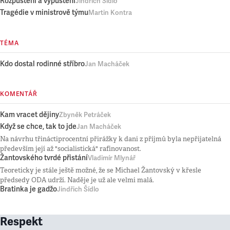
Rozpuštění a vypuštění
Jindřich Šídlo
Tragédie v ministrově týmu
Martin Kontra
TÉMA
Kdo dostal rodinné stříbro
Jan Macháček
KOMENTÁŘ
Kam vracet dějiny
Zbyněk Petráček
Když se chce, tak to jde
Jan Macháček
Na návrhu třináctiprocentní přirážky k dani z příjmů byla nepřijatelná
především její až "socialistická" rafinovanost.
Žantovského tvrdé přistání
Vladimír Mlynář
Teoreticky je stále ještě možné, že se Michael Žantovský v křesle
předsedy ODA udrží. Naděje je už ale velmi malá.
Bratinka je gadžo
Jindřich Šídlo
Respekt