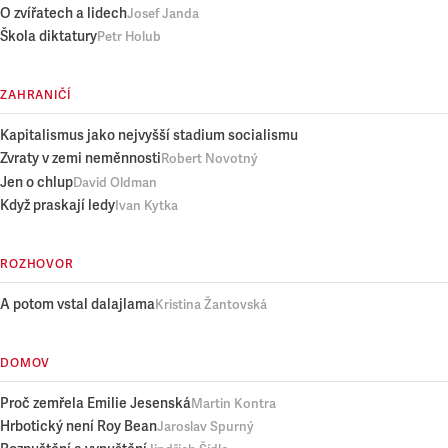
O zvířatech a lidech
Josef Janda
Škola diktatury
Petr Holub
ZAHRANIČÍ
Kapitalismus jako nejvyšší stadium socialismu
Zvraty v zemi neměnnosti
Robert Novotný
Jen o chlup
David Oldman
Když praskají ledy
Ivan Kytka
ROZHOVOR
A potom vstal dalajlama
Kristina Žantovská
DOMOV
Proč zemřela Emilie Jesenská
Martin Kontra
Hrbotický není Roy Bean
Jaroslav Spurný