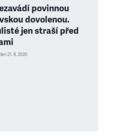
ezavádí povinnou
vskou dovolenou.
listé jen straší před
ami
uder
•
21. 8. 2020