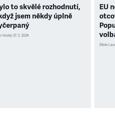
ylo to skvělé rozhodnutí,
EU n
 když jsem někdy úplně
otco
yčerpaný
Popu
volb
r Horký
•
27. 3. 2024
Silvie La