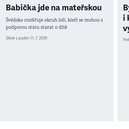
Babička jde na mateřskou
B
i
Švédsko rozšiřuje okruh lidí, kteří se mohou s
v
podporou státu starat o dítě
Silvie Lauder
•
11. 7. 2024
Pet