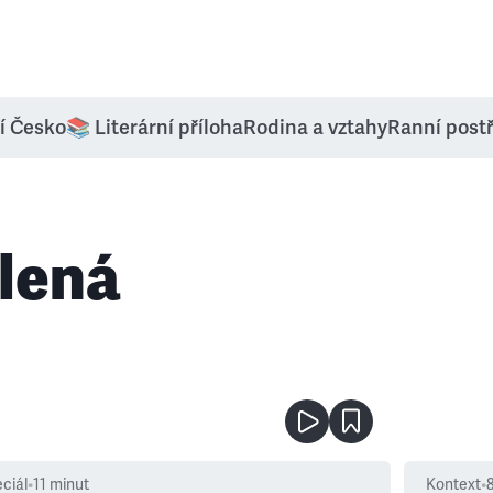
í Česko
📚 Literární příloha
Rodina a vztahy
Ranní post
lená
ciál
•
11
minut
Kontext
•