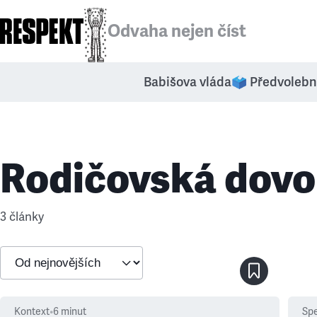
Odvaha nejen číst
Babišova vláda
🗳️ Předvolebn
Rodičovská dovo
3 články
Kontext
•
6
minut
Spe