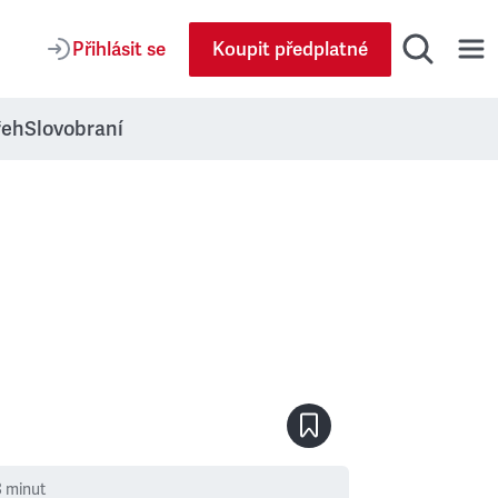
Přihlásit se
Koupit předplatné
řeh
Slovobraní
8
minut