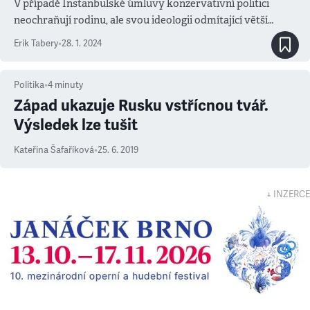
V případě Instanbulské úmluvy konzervativní politici
neochraňují rodinu, ale svou ideologii odmítající větší
citlivost ve společnosti
Erik Tabery
•
28. 1. 2024
Politika
•
4
minuty
Západ ukazuje Rusku vstřícnou tvář.
Výsledek lze tušit
Kateřina Šafaříková
•
25. 6. 2019
↓ INZERCE