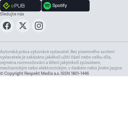
Sledujte nás
Autorská práva vykonává vydavatel. Bez písemného svolení
vydavatele je zakázáno jakékoli užití částí nebo celku díla,
zejména rozmnožování a šíření jakýmkoli způsobem,
mechanickým nebo elektronickým, v českém nebo jiném jazyce.
© Copyright Respekt Media a.s. ISSN 1801-1446