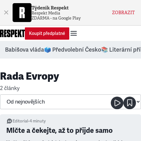
Týdeník Respekt
×
ZOBRAZIT
Respekt Media
ZDARMA - na Google Play
Koupit předplatné
Babišova vláda
🗳️ Předvolební Česko
📚 Literární př
Rada Evropy
2 články
Editorial
•
4
minuty
Mlčte a čekejte, až to přijde samo