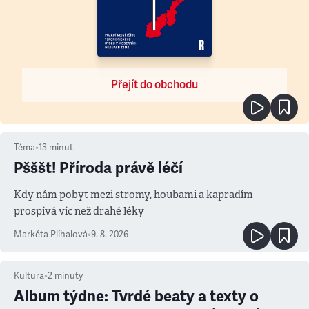
Přejít do obchodu
Téma
•
13
minut
Pšššt! Příroda právě léčí
Kdy nám pobyt mezi stromy, houbami a kapradím
prospívá víc než drahé léky
Markéta Plíhalová
•
9. 8. 2026
Kultura
•
2
minuty
Album týdne: Tvrdé beaty a texty o