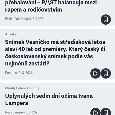
přebalování – P/\ST balancuje mezi
rapem a rodičovstvím
Eliška Palušová
•
9. 8. 2026
Anketa
Snímek Vesničko má středisková letos
slaví 40 let od premiéry. Který český či
československý snímek podle vás
nejméně zestárl?
Respekt
•
9. 8. 2026
Minulý týden
•
3
minuty
Uplynulých sedm dní očima Ivana
Lampera
Ivan Lamper
•
9. 8. 2026