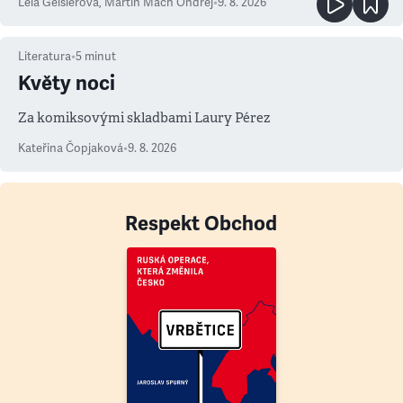
Lela Geislerová
,
Martin Mach Ondřej
•
9. 8. 2026
Literatura
•
5
minut
Květy noci
Za komiksovými skladbami Laury Pérez
Kateřina Čopjaková
•
9. 8. 2026
Respekt Obchod