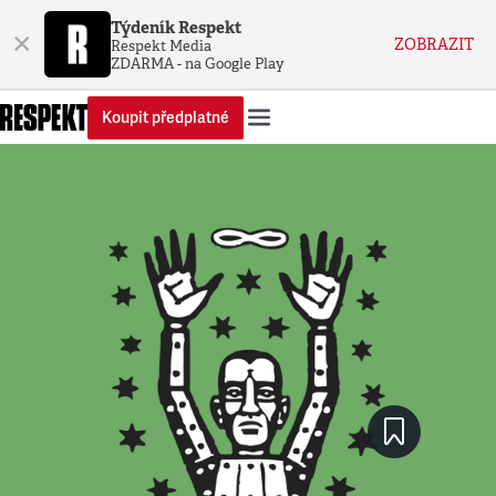
Týdeník Respekt
×
ZOBRAZIT
Respekt Media
ZDARMA - na Google Play
Koupit předplatné