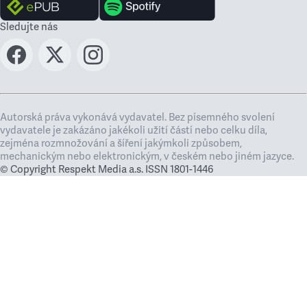
Sledujte nás
Autorská práva vykonává vydavatel. Bez písemného svolení
vydavatele je zakázáno jakékoli užití částí nebo celku díla,
zejména rozmnožování a šíření jakýmkoli způsobem,
mechanickým nebo elektronickým, v českém nebo jiném jazyce.
© Copyright Respekt Media a.s. ISSN 1801-1446