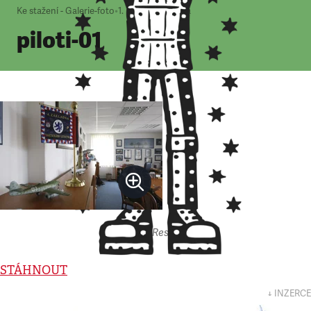
Ke stažení - Galerie-foto
•
1. 1. 2000
•
1
minuta
piloti-01
Autor: Respekt
STÁHNOUT
↓ INZERCE