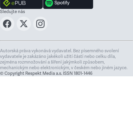
Sledujte nás
Autorská práva vykonává vydavatel. Bez písemného svolení
vydavatele je zakázáno jakékoli užití částí nebo celku díla,
zejména rozmnožování a šíření jakýmkoli způsobem,
mechanickým nebo elektronickým, v českém nebo jiném jazyce.
© Copyright Respekt Media a.s. ISSN 1801-1446