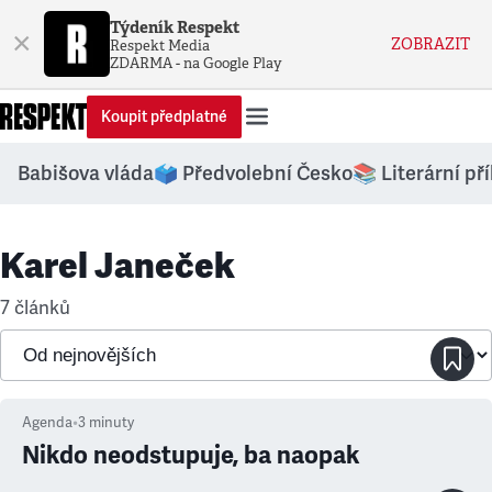
Týdeník Respekt
×
ZOBRAZIT
Respekt Media
ZDARMA - na Google Play
Koupit předplatné
Babišova vláda
🗳️ Předvolební Česko
📚 Literární př
Karel Janeček
7 článků
Agenda
•
3
minuty
Nikdo neodstupuje, ba naopak