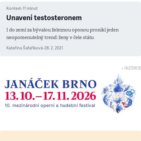
Kontext
•
11
minut
Unaveni testosteronem
I do zemí za bývalou železnou oponou pronikl jeden
neopomenutelný trend: ženy v čele státu
Kateřina Šafaříková
•
28. 2. 2021
↓ INZERCE