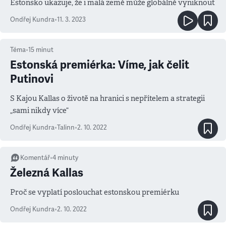
Estonsko ukazuje, že i malá země může globálně vyniknout
Ondřej Kundra
•
11. 3. 2023
Téma
•
15
minut
Estonská premiérka: Víme, jak čelit
Putinovi
S Kajou Kallas o životě na hranici s nepřítelem a strategii
„sami nikdy více“
Ondřej Kundra
•
Talinn
•
2. 10. 2022
Komentář
•
4
minuty
Železná Kallas
Proč se vyplatí poslouchat estonskou premiérku
Ondřej Kundra
•
2. 10. 2022