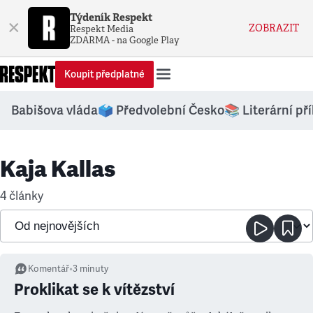
Týdeník Respekt
×
ZOBRAZIT
Respekt Media
ZDARMA - na Google Play
Koupit předplatné
Babišova vláda
🗳️ Předvolební Česko
📚 Literární př
Kaja Kallas
4 články
Komentář
•
3
minuty
Proklikat se k vítězství