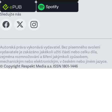
Sledujte nás
Autorská práva vykonává vydavatel. Bez písemného svolení
vydavatele je zakázáno jakékoli užití částí nebo celku díla,
zejména rozmnožování a šíření jakýmkoli způsobem,
mechanickým nebo elektronickým, v českém nebo jiném jazyce.
© Copyright Respekt Media a.s. ISSN 1801-1446