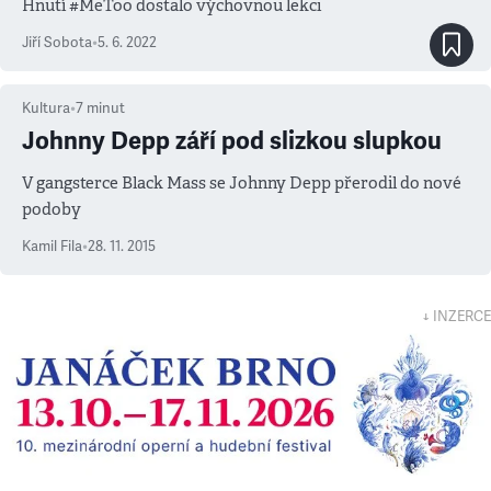
Hnutí #MeToo dostalo výchovnou lekci
Jiří Sobota
•
5. 6. 2022
Kultura
•
7
minut
Johnny Depp září pod slizkou slupkou
V gangsterce Black Mass se Johnny Depp přerodil do nové
podoby
Kamil Fila
•
28. 11. 2015
↓ INZERCE