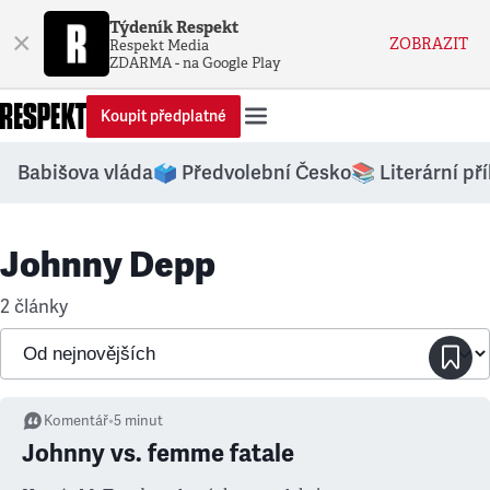
Týdeník Respekt
×
ZOBRAZIT
Respekt Media
ZDARMA - na Google Play
Koupit předplatné
Babišova vláda
🗳️ Předvolební Česko
📚 Literární př
Johnny Depp
2 články
Komentář
•
5
minut
Johnny vs. femme fatale