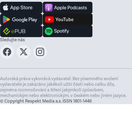
Sledujte nás
Autorská práva vykonává vydavatel. Bez písemného svolení
vydavatele je zakázáno jakékoli užití částí nebo celku díla,
zejména rozmnožování a šíření jakýmkoli způsobem,
mechanickým nebo elektronickým, v českém nebo jiném jazyce.
© Copyright Respekt Media a.s. ISSN 1801-1446