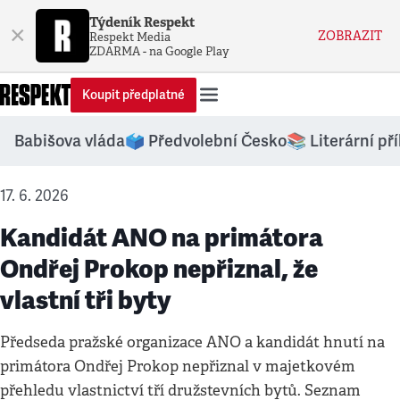
Týdeník Respekt
×
ZOBRAZIT
Respekt Media
ZDARMA - na Google Play
Koupit předplatné
Babišova vláda
🗳️ Předvolební Česko
📚 Literární př
17. 6. 2026
Kandidát ANO na primátora
Ondřej Prokop nepřiznal, že
vlastní tři byty
Předseda pražské organizace ANO a kandidát hnutí na
primátora Ondřej Prokop nepřiznal v majetkovém
přehledu vlastnictví tří družstevních bytů. Seznam