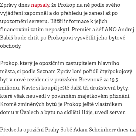
Zprávy dnes
napsaly
, že Prokop na ně podle svého
vyjádření zapomněl a do přehledu je zanesl až po
upozornění serveru. Bližší informace k jejich
financování zatím neposkytl. Premiér a šéf ANO Andrej
Babiš bude chtít po Prokopovi vysvětlit jeho bytové
obchody.
Prokop, který je opozičním zastupitelem hlavního
města, si podle Seznam Zpráv loni pořídil čtyřpokojový
byt v nové rezidenci v pražském Břevnově za 19,5
milionu. Navíc si koupil ještě další tři družstevní byty,
které však neuvedl v povinném majetkovém přiznání.
Kromě zmíněných bytů je Prokop ještě vlastníkem
domu v Úvalech a bytu na sídlišti Háje, uvedl server.
Předseda opoziční Prahy Sobě Adam Scheinherr dnes na