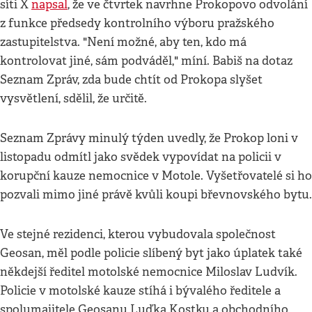
síti X
napsal
, že ve čtvrtek navrhne Prokopovo odvolání
z funkce předsedy kontrolního výboru pražského
zastupitelstva. "Není možné, aby ten, kdo má
kontrolovat jiné, sám podváděl," míní. Babiš na dotaz
Seznam Zpráv, zda bude chtít od Prokopa slyšet
vysvětlení, sdělil, že určitě.
Seznam Zprávy minulý týden uvedly, že Prokop loni v
listopadu odmítl jako svědek vypovídat na policii v
korupční kauze nemocnice v Motole. Vyšetřovatelé si ho
pozvali mimo jiné právě kvůli koupi břevnovského bytu.
Ve stejné rezidenci, kterou vybudovala společnost
Geosan, měl podle policie slíbený byt jako úplatek také
někdejší ředitel motolské nemocnice Miloslav Ludvík.
Policie v motolské kauze stíhá i bývalého ředitele a
spolumajitele Geosanu Luďka Kostku a obchodního