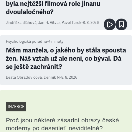
byla nejtěžší filmová role jinanu
dvoulaločného?
Jindřiška Bláhová
,
Jan H. Vitvar
,
Pavel Turek
•
8. 8. 2026
Psychologická poradna
•
4
minuty
Mám manžela, o jakého by stála spousta
žen. Náš vztah už ale není, co býval. Dá
se ještě zachránit?
Beáta Obradovičová
,
Denník N
•
8. 8. 2026
INZERCE
Proč jsou některé zásadní obrazy české
moderny po desetiletí neviditelné?