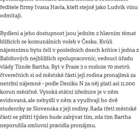
ředitele firmy Ivana Havla, kteří stejně jako Ludvík vinu
odmítají.
Bydlení a jeho dostupnost jsou jedním z hlavním témat
blížících se komunálních voleb v Česku. Kvůli
nájemnímu bytu čelí v posledních dnech kritice i jedna z
Babišových nejbližších spolupracovnic, vedoucí úřadu
vlády Tünde Bartha. Byt v Praze 3 o rozloze 70 metrů
čtverečních si od městské části její rodina pronajímá za
netržní nájemné - podle Deníku N za něj platí asi 11.000
korun měsíčně. Vysoká státní úřednice je v něm
evidovaná, ale nebydlí v něm a využívají ho dvě
studentky ze Slovenska z její rodiny. Rada třetí městské
části se příští týden bude zabývat tím, zda tím Bartha
neporušila smluvní pravidla pronájmu.