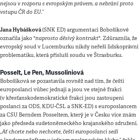
nejsou v rozporu s evropským právem, a nebrání proto
vstupu ČR do EU
.“
Jana Hybášková
(SNK ED) argumentaci Bobošíkové
naprosto děsivý kontrukt
označila jako "
". Zdůraznila, že
evropský soud v Lucemburku nikdy neřeší lidskoprávní
problematiku, která přísluší soudu ve Štrasburku.
Posselt, Le Pen, Mussoliniová
Bobošíková se pozastavila rovněž nad tím, že čeští
europoslanci vůbec jednají a jsou ve stejné frakci
(v křesťanskodemokratické frakci jsou zastoupeni
poslanci za ODS, KDU-ČSL a SNK-ED) s europoslancem
za CSU Berndem Posseltem, který je v Česku více znám
jako předseda sudetoněmeckého krajanského sdružení.
Ať chcete nebo nechcete, čeští europoslanci sedí
„