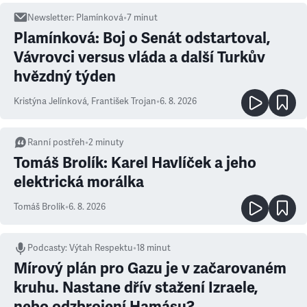
Newsletter
:
Plamínková
•
7
minut
Plamínková: Boj o Senát odstartoval,
Vávrovci versus vláda a další Turkův
hvězdný týden
Kristýna Jelínková
,
František Trojan
•
6. 8. 2026
Ranní postřeh
•
2
minuty
Tomáš Brolík: Karel Havlíček a jeho
elektrická morálka
Tomáš Brolík
•
6. 8. 2026
Podcasty
:
Výtah Respektu
•
18 minut
Mírový plán pro Gazu je v začarovaném
kruhu. Nastane dřív stažení Izraele,
nebo odzbrojení Hamásu?