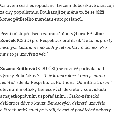
Oslovení čeští europoslanci tvrzení Bobošíkové označují
za čirý populismus. Poukazují zejména to, že se blíží
konec pětiletého mandátu europoslanců.
Libor
První místopředseda zahraničního výboru EP
Rouček
to naprostý
(ČSSD) pro Respekt.cz prohlásil: “Je
nesmysl. Listina nemá žádný retroaktivní účinek. Pro
mne to je uzavřená věc
.“
Zuzana Roithová
(KDU-ČSL) se rovněž podivila nad
To je konstrukce, která je mimo
výroky Bobošíkové. „
realitu
strašení
,“ sdělila Respektu.cz Roithová. Odmítá „
“
otevíráním otázky Benešových dekretů v souvislosti
Česko-německá
s majetkoprávním uspořádáním. „
deklarace dávno kauzu Benešových dekretů uzavřela
a štrasburský soud potvrdil, že mrtvé poválečné dekrety