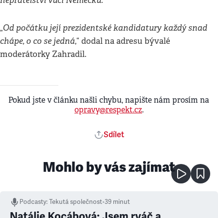
nepřátelství vůči Německu
.“
Od počátku její prezidentské kandidatury každý snad
„
chápe, o co se jedná
,“ dodal na adresu bývalé
moderátorky Zahradil.
Pokud jste v článku našli chybu, napište nám prosím na
opravy@respekt.cz
.
Sdílet
Mohlo by vás zajímat
Podcasty
:
Tekutá společnost
•
39 minut
Natálie Kocábová: Jsem rváč a