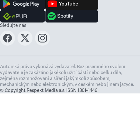
Sledujte nás
Autorská práva vykonává vydavatel. Bez písemného svolení
vydavatele je zakázáno jakékoli užití částí nebo celku díla,
zejména rozmnožování a šíření jakýmkoli způsobem,
mechanickým nebo elektronickým, v českém nebo jiném jazyce.
© Copyright Respekt Media a.s. ISSN 1801-1446