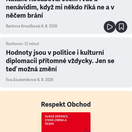
nenávidím, když mi někdo říká ne a v
něčem brání
Barbora Kroužková
•
6. 8. 2026
Rozhovor
•
12
minut
Hodnoty jsou v politice i kulturní
diplomacii přítomné vždycky. Jen se
teď možná změní
Eva Soukeníková
•
6. 8. 2026
Respekt Obchod