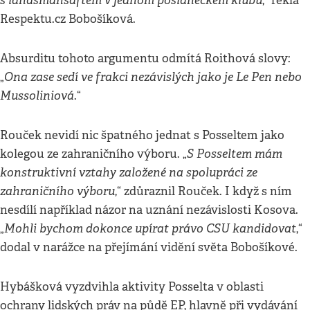
s landsmanšaftem v jednom poslaneckém klubu
,“ řekla
Respektu.cz Bobošíková.
Absurditu tohoto argumentu odmítá Roithová slovy:
Ona zase sedí ve frakci nezávislých jako je Le Pen nebo
„
Mussoliniová
.“
Rouček nevidí nic špatného jednat s Posseltem jako
S Posseltem mám
kolegou ze zahraničního výboru. „
konstruktivní vztahy založené na spolupráci ze
zahraničního výboru
,“ zdůraznil Rouček. I když s ním
nesdílí například názor na uznání nezávislosti Kosova.
Mohli bychom dokonce upírat právo CSU kandidovat
„
,“
dodal v narážce na přejímání vidění světa Bobošíkové.
Hybášková vyzdvihla aktivity Posselta v oblasti
ochrany lidských práv na půdě EP, hlavně při vydávání