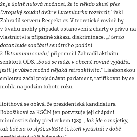
že je úplně nulová možnost, že to někdo zkusí přes
Evropský soudní dvůr v Lucemburku rozehrát
,“ řekl
Zahradil serveru Respekt.cz. V teoretické rovině by
v úvahu mohly připadat ustanovení z charty o právu na
I tento
vlastnictví a případně zákazu diskriminace. „
dotaz bude součástí senátního podání
k Ústavnímu soudu
,“ připomněl Zahradil aktivitu
Soud se může v obecné rovině vyjádřit,
senátorů ODS. „
jestli je vůbec možná nějaká retroaktivita
.“ Lisabonskou
smlouvu začal projednávat parlament, ratifikovat by se
mohla na podzim tohoto roku.
Roithová se obává, že prezidentská kandidatura
Bobošíkové za KSČM jen potvrzuje její chápání
Jak jde o majetky,
minulosti z doby před rokem 1989. „
tak lidé na to slyší, zvláště ti, kteří vyrůstali v době