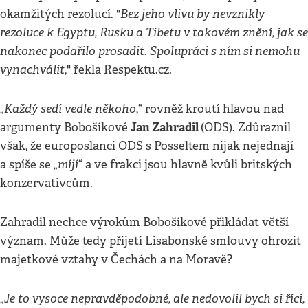
Bez jeho vlivu by nevznikly
okamžitých rezolucí. "
rezoluce k Egyptu, Rusku a Tibetu v takovém znění, jak se
nakonec podařilo prosadit. Spolupráci s ním si nemohu
vynachválit
," řekla Respektu.cz.
Každý sedí vedle někoho
„
,“ rovněž kroutí hlavou nad
Jan Zahradil
argumenty Bobošíkové
(ODS). Zdůraznil
však, že europoslanci ODS s Posseltem nijak nejednají
míjí
a spíše se „
“ a ve frakci jsou hlavně kvůli britských
konzervativcům.
Zahradil nechce výrokům Bobošíkové přikládat větší
význam. Může tedy přijetí Lisabonské smlouvy ohrozit
majetkové vztahy v Čechách a na Moravě?
Je to vysoce nepravděpodobné, ale nedovolil bych si říci,
„