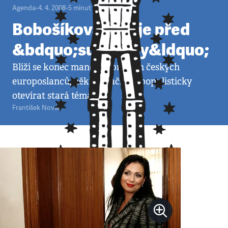
Agenda
•
4. 4. 2008
•
5
minut
Bobošíková varuje před
&bdquo;sudeťáky&ldquo;
Blíží se konec mandátu prvních českých
europoslanců, někteří začínají populisticky
otevírat stará témata.
František Novák