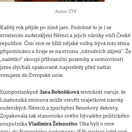
Autor: ČTK
Každý rok přijde po zimě jaro. Podobné to je i se
strašením sudetskými Němci a jejich nároky vůči České
republice. Čím více se blíží nějaké volby, bývá toto téma
národních zájmů
připomínáno a hraje se na strunu „
“. Že
sudeťáci
„
“ skoupí příhraniční pozemky a nemovitosti
jsme slýchali opakovaně, naposledy před naším
vstupem do Evropské unie.
Jana Bobošíková
Europoslankyně
tentokrát varuje, že
Lisabonská smlouva může otevřít majetkové nároky
sudetských Němců a zpochybní Benešovy dekrety.
Zopakovala tak stanovisko svého bývalého politického
Vladimíra Železného
souputníka
. Oba byli v roce
2004 do Evropského parlamentu (EP) zvoleni ještě pod