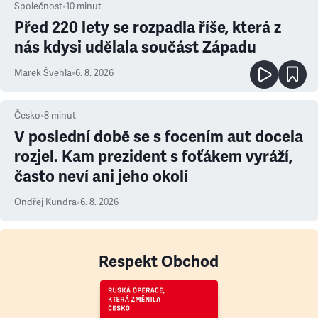
Společnost
•
10
minut
Před 220 lety se rozpadla říše, která z
nás kdysi udělala součást Západu
Marek Švehla
•
6. 8. 2026
Česko
•
8
minut
V poslední době se s focením aut docela
rozjel. Kam prezident s foťákem vyráží,
často neví ani jeho okolí
Ondřej Kundra
•
6. 8. 2026
Respekt Obchod