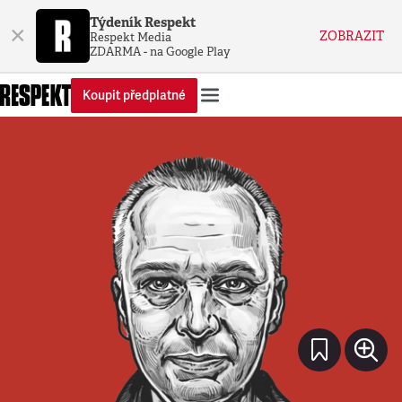
Týdeník Respekt
×
ZOBRAZIT
Respekt Media
ZDARMA - na Google Play
Koupit předplatné