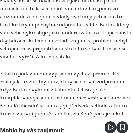
z vlády. Piráti se navíc ukázali jako dětinská parta:
na následné tiskovce emotivně mluvili o „podrazu“
a oznámili, že odejdou z vlády všichni jejich ministři.
Část kritiky nepochybně odpovídá realitě: Bartoš, který
sám sebe vykresluje jako modernizátora a IT specialistu,
digitalizaci skutečně nezvládl, zřejmě si problém nebyl
schopen včas připustit a místo toho se tvářil, že se vše
snadno vyřeší. A to se nestalo.
Z takto podávaného vyprávění vychází premiér Petr
Fiala jako rozhodný muž, který se choval zodpovědně,
když Bartoše vyhodil z kabinetu. Obraz je ale
komplikovanější a má rozhodně více vrstev a barev, než
že malá liberální strana a její předseda selhali, zatímco
konzervativní premiér z velké, zkušené partaje nikoli.
Mohlo by vás zaujmout: