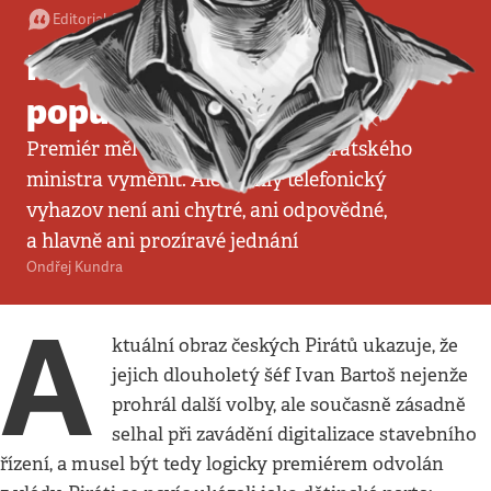
Editorial
•
29. 9. 2024
•
3
minuty
Fiala, Bartoš a vláda
populistů
Premiér měl nepochybně právo pirátského
ministra vyměnit. Ale rychlý telefonický
vyhazov není ani chytré, ani odpovědné,
a hlavně ani prozíravé jednání
Ondřej Kundra
A
ktuální obraz českých Pirátů ukazuje, že
jejich dlouholetý šéf Ivan Bartoš nejenže
prohrál další volby, ale současně zásadně
selhal při zavádění digitalizace stavebního
řízení, a musel být tedy logicky premiérem odvolán