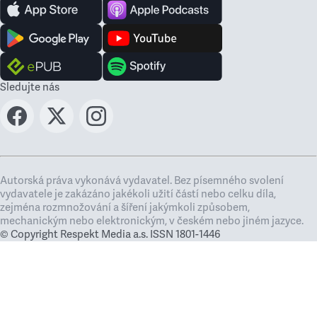
Sledujte nás
Autorská práva vykonává vydavatel. Bez písemného svolení
vydavatele je zakázáno jakékoli užití částí nebo celku díla,
zejména rozmnožování a šíření jakýmkoli způsobem,
mechanickým nebo elektronickým, v českém nebo jiném jazyce.
© Copyright Respekt Media a.s. ISSN 1801-1446