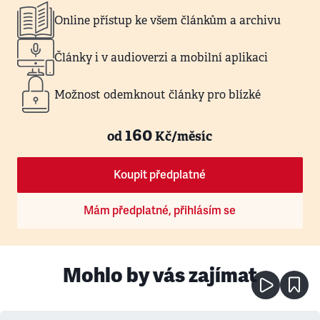
Online přístup ke všem článkům a archivu
Články i v audioverzi a mobilní aplikaci
Možnost odemknout články pro blízké
160
od
Kč/měsíc
Koupit předplatné
Mám předplatné, přihlásím se
Mohlo by vás zajímat