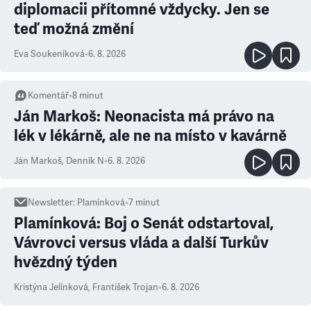
diplomacii přítomné vždycky. Jen se
teď možná změní
Eva Soukeníková
•
6. 8. 2026
Komentář
•
8
minut
Ján Markoš: Neonacista má právo na
lék v lékárně, ale ne na místo v kavárně
Ján Markoš
,
Denník N
•
6. 8. 2026
Newsletter
:
Plamínková
•
7
minut
Plamínková: Boj o Senát odstartoval,
Vávrovci versus vláda a další Turkův
hvězdný týden
Kristýna Jelínková
,
František Trojan
•
6. 8. 2026