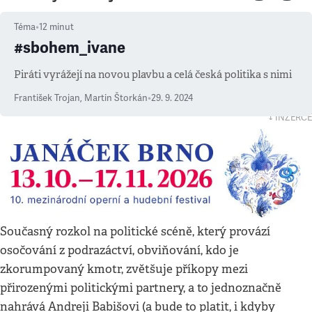
Téma
•
12
minut
#sbohem_ivane
Piráti vyrážejí na novou plavbu a celá česká politika s nimi
František Trojan
,
Martin Štorkán
•
29. 9. 2024
↓ INZERCE
Současný rozkol na politické scéně, který provází
osočování z podrazáctví, obviňování, kdo je
zkorumpovaný kmotr, zvětšuje příkopy mezi
přirozenými politickými partnery, a to jednoznačně
nahrává Andreji Babišovi (a bude to platit, i kdyby