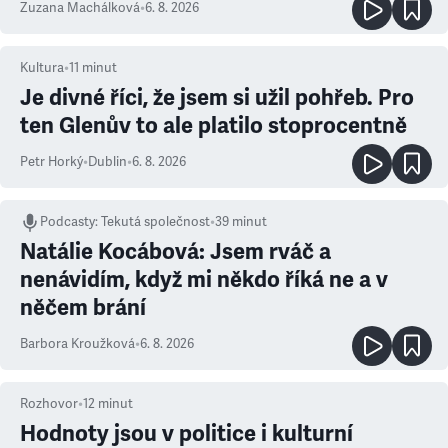
Zuzana Machálková
•
6. 8. 2026
Kultura
•
11
minut
Je divné říci, že jsem si užil pohřeb. Pro
ten Glenův to ale platilo stoprocentně
Petr Horký
•
Dublin
•
6. 8. 2026
Podcasty
:
Tekutá společnost
•
39 minut
Natálie Kocábová: Jsem rváč a
nenávidím, když mi někdo říká ne a v
něčem brání
Barbora Kroužková
•
6. 8. 2026
Rozhovor
•
12
minut
Hodnoty jsou v politice i kulturní