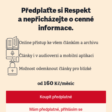
Předplaťte si Respekt
a nepřicházejte o cenné
informace.
Online přístup ke všem článkům a archivu
Články i v audioverzi a mobilní aplikaci
Možnost odemknout články pro blízké
160
od
Kč/měsíc
Koupit předplatné
Mám předplatné, přihlásím se