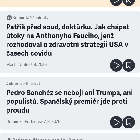
Komentář
•
4
minuty
Patříš před soud, doktůrku. Jak chápat
útoky na Anthonyho Fauciho, jenž
rozhodoval o zdravotní strategii USA v
časech covidu
Martin Uhlíř
•
7. 8. 2026
Zahraničí
•
11
minut
Pedro Sanchéz se nebojí ani Trumpa, ani
populistů. Španělský premiér jde proti
proudu
Dominika Perlínová
•
7. 8. 2026