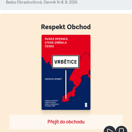
Beáta Obradovičová
,
Denník N
•
8. 8. 2026
Respekt Obchod
Přejít do obchodu