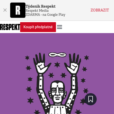
Týdeník Respekt
×
ZOBRAZIT
Respekt Media
ZDARMA - na Google Play
Koupit předplatné