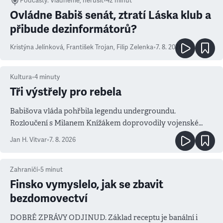
Podcasty
:
Vládneme, nerušit
•
42 minut
Ovládne Babiš senát, ztratí Láska klub a
přibude dezinformátorů?
Kristýna Jelínková
,
František Trojan
,
Filip Zelenka
•
7. 8. 2026
Kultura
•
4
minuty
Tři výstřely pro rebela
Babišova vláda pohřbila legendu undergroundu.
Rozloučení s Milanem Knížákem doprovodily vojenské
salvy i kritika pokrokářů
Jan H. Vitvar
•
7. 8. 2026
Zahraničí
•
5
minut
Finsko vymyslelo, jak se zbavit
bezdomovectví
DOBRÉ ZPRÁVY ODJINUD. Základ receptu je banální i