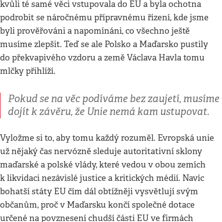
kvůli té samé věci vstupovala do EU a byla ochotna
podrobit se náročnému přípravnému řízení, kde jsme
byli prověřováni a napomínáni, co všechno ještě
musíme zlepšit. Teď se ale Polsko a Maďarsko pustily
do překvapivého vzdoru a země Václava Havla tomu
mlčky přihlíží.
Pokud se na věc podíváme bez zaujetí, musíme
dojít k závěru, že Unie nemá kam ustupovat.
Vyložme si to, aby tomu každý rozuměl. Evropská unie
už nějaký čas nervózně sleduje autoritativní sklony
maďarské a polské vlády, které vedou v obou zemích
k likvidaci nezávislé justice a kritických médií. Navíc
bohatší státy EU čím dál obtížněji vysvětlují svým
občanům, proč v Maďarsku končí společné dotace
určené na povznesení chudší části EU ve firmách