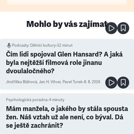
Mohlo by vás zajímat
Podcasty
:
Dělníci kultury
•
52 minut
Čím lidi spojoval Glen Hansard? A jaká
byla nejtěžší filmová role jinanu
dvoulaločného?
Jindřiška Bláhová
,
Jan H. Vitvar
,
Pavel Turek
•
8. 8. 2026
Psychologická poradna
•
4
minuty
Mám manžela, o jakého by stála spousta
žen. Náš vztah už ale není, co býval. Dá
se ještě zachránit?